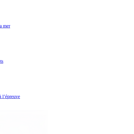
la mer
ts
à l’épreuve