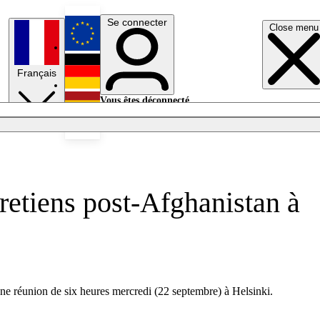
Se connecter
Close menu
English
Français
Deutsch
Vous êtes déconnecté.
Se connecter
Español
Lumières éteintes
tretiens post-Afghanistan à
 une réunion de six heures mercredi (22 septembre) à Helsinki.