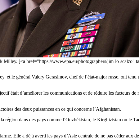
, Mark Milley. [<a href="https://www.epa.eu/photographers/jim-lo-sc
ey, et le général Valery Gerasimov, chef de l’état-major russe, ont tenu
ectif était d’améliorer les communications et de réduire les facteurs de r
dictoires des deux puissances en ce qui concerne l’Afghanistan.
s la région dans des pays comme l’Ouzbékistan, le Kirghizistan ou le Tadj
alarme. Elle a déjà averti les pays d’Asie centrale de ne pas céder aux 