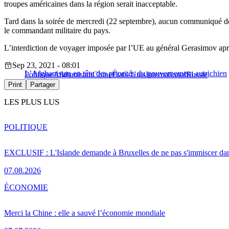
troupes américaines dans la région serait inacceptable.
Tard dans la soirée de mercredi (22 septembre), aucun communiqué de pr
le commandant militaire du pays.
L’interdiction de voyager imposée par l’UE au général Gerasimov apr
Sep 23, 2021 - 08:01
L’Afghanistan en tête des priorités du gouvernement autrichien
Politique
Afghanistan
Chine
États-Unis
International
Russie
Print
Partager
LES PLUS LUS
POLITIQUE
EXCLUSIF : L'Islande demande à Bruxelles de ne pas s'immiscer dan
07.08.2026
ÉCONOMIE
Merci la Chine : elle a sauvé l’économie mondiale