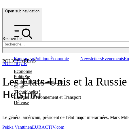
Open sub navigation
Recherche
Rapporteur
Politique
Économie
Newsletters
Evénements
Em
POLICY AREAS
POLITIQUE
Economie
Politique
Les États-Unis et la Russie
Agriculture et Alimentation
Santé
Helsinki
Technologies
Energie, Environnement et Transport
Défense
Le général américain, président de l'état-major interarmées, Mark Mill
Pekka Vanttinen
EURACTIV.com