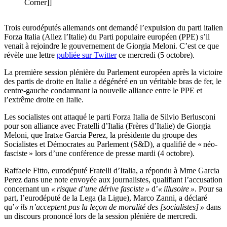
Corner]]
Trois eurodéputés allemands ont demandé l’expulsion du parti italien
Forza Italia (Allez l’Italie) du Parti populaire européen (PPE) s’il
venait à rejoindre le gouvernement de Giorgia Meloni. C’est ce que
révèle une lettre
publiée sur Twitter
ce mercredi (5 octobre).
La première session plénière du Parlement européen après la victoire
des partis de droite en Italie a dégénéré en un véritable bras de fer, le
centre-gauche condamnant la nouvelle alliance entre le PPE et
l’extrême droite en Italie.
Les socialistes ont attaqué le parti Forza Italia de Silvio Berlusconi
pour son alliance avec Fratelli d’Italia (Frères d’Italie) de Giorgia
Meloni, que Iratxe Garcia Perez, la présidente du groupe des
Socialistes et Démocrates au Parlement (S&D), a qualifié de « néo-
fasciste » lors d’une conférence de presse mardi (4 octobre).
Raffaele Fitto, eurodéputé Fratelli d’Italia, a répondu à Mme Garcia
Perez dans une note envoyée aux journalistes, qualifiant l’accusation
concernant un
« risque d’une dérive fasciste »
d’
« illusoire »
. Pour sa
part, l’eurodéputé de la Lega (la Ligue), Marco Zanni, a déclaré
qu’
« ils n’acceptent pas la leçon de moralité des [socialistes] »
dans
un discours prononcé lors de la session plénière de mercredi.