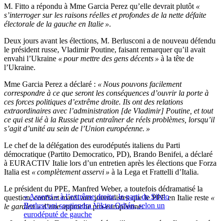
M. Fitto a répondu à Mme Garcia Perez qu’elle devrait plutôt
«
s’interroger sur les raisons réelles et profondes de la nette défaite
électorale de la gauche en Italie »
.
Deux jours avant les élections, M. Berlusconi a de nouveau défendu
le président russe, Vladimir Poutine, faisant remarquer qu’il avait
envahi l’Ukraine
« pour mettre des gens décents »
à la tête de
l’Ukraine.
Mme Garcia Perez a déclaré :
« Nous pouvons facilement
correspondre à ce que seront les conséquences d’ouvrir la porte à
ces forces politiques d’extrême droite. Ils ont des relations
extraordinaires avec l’administration [de Vladimir] Poutine, et tout
ce qui est lié à la Russie peut entraîner de réels problèmes, lorsqu’il
s’agit d’unité au sein de l’Union européenne. »
Le chef de la délégation des eurodéputés italiens du Parti
démocratique (Partito Democratico, PD), Brando Benifei, a déclaré
à EURACTIV Italie lors d’un entretien après les élections que Forza
Italia est
« complètement asservi »
à la Lega et Frattelli d’Italia.
Le président du PPE, Manfred Weber, a toutefois dédramatisé la
« Asservi » à l’extrême droite, le parti de Silvio
question, confiant mardi aux journalistes que le PPE en Italie reste
«
Berlusconi soutiendra Viktor Orbán, selon un
le gardien »
d’une approche pro-européenne.
eurodéputé de gauche