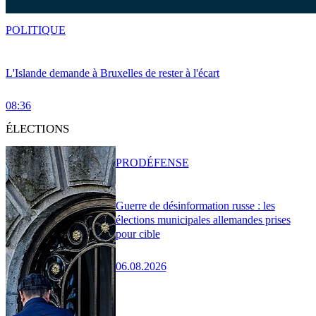
POLITIQUE
L'Islande demande à Bruxelles de rester à l'écart
08:36
ÉLECTIONS
PRO
DÉFENSE
Guerre de désinformation russe : les
élections municipales allemandes prises
pour cible
06.08.2026