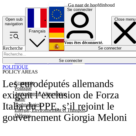
Ga naar de hoofdinhoud
Se connecter
Open sub
Close menu
English
navigation
Français
Deutsch
Vous êtes déconnecté.
Recherche
Se connecter
Español
Lumières éteintes
Se connecter
Rapporteur
Politique
Économie
Newsletters
Evénements
Em
POLITIQUE
POLICY AREAS
Les eurodéputés allemands
Economie
Politique
exigent l’exclusion de Forza
Agriculture et Alimentation
Santé
Italia du PPE, s’il rejoint le
Technologies
Energie, Environnement et Transport
gouvernement Giorgia Meloni
Défense