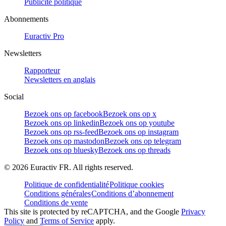
Publicité politique
Abonnements
Euractiv Pro
Newsletters
Rapporteur
Newsletters en anglais
Social
Bezoek ons op facebook
Bezoek ons op x
Bezoek ons op linkedin
Bezoek ons op youtube
Bezoek ons op rss-feed
Bezoek ons op instagram
Bezoek ons op mastodon
Bezoek ons op telegram
Bezoek ons op bluesky
Bezoek ons op threads
©
2026
Euractiv FR. All rights reserved.
Politique de confidentialité
Politique cookies
Conditions générales
Conditions d’abonnement
Conditions de vente
This site is protected by reCAPTCHA, and the Google
Privacy
Policy
and
Terms of Service
apply.