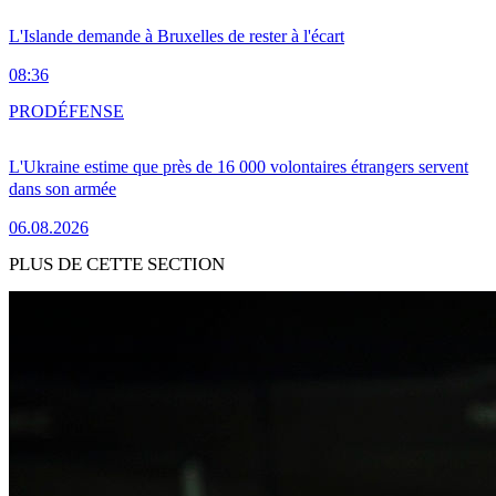
L'Islande demande à Bruxelles de rester à l'écart
08:36
PRO
DÉFENSE
L'Ukraine estime que près de 16 000 volontaires étrangers servent
dans son armée
06.08.2026
PLUS DE CETTE SECTION