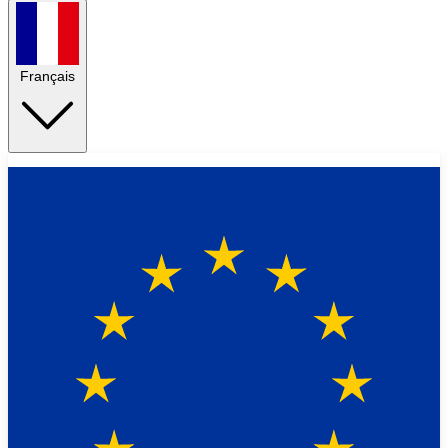
Français