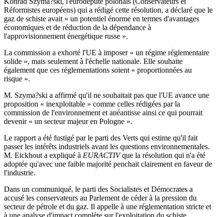
Konrad Szyma?ski, l'eurodéputé polonais (Conservateurs et
Réformistes européens) qui a rédigé cette résolution, a déclaré que le
gaz de schiste avait « un potentiel énorme en termes d'avantages
économiques et de réduction de la dépendance à
l'approvisionnement énergétique russe ».
La commission a exhorté l'UE à imposer « un régime réglementaire
solide », mais seulement à l'échelle nationale. Elle souhaite
également que ces réglementations soient « proportionnées au
risque ».
M. Szyma?ski a affirmé qu'il ne souhaitait pas que l'UE avance une
proposition « inexploitable » comme celles rédigées par la
commission de l'environnement et anéantisse ainsi ce qui pourrait
devenir « un secteur majeur en Pologne ».
Le rapport a été fustigé par le parti des Verts qui estime qu'il fait
passer les intérêts industriels avant les questions environnementales.
M. Eickhout a expliqué à
EURACTIV
que la résolution qui n'a été
adoptée qu'avec une faible majorité penchait clairement en faveur de
l'industrie.
Dans un communiqué, le parti des Socialistes et Démocrates a
accusé les conservateurs au Parlement de céder à la pression du
secteur de pétrole et du gaz. Il appelle à une réglementation stricte et
à une analyse d'impact complète sur l'exploitation du schiste.