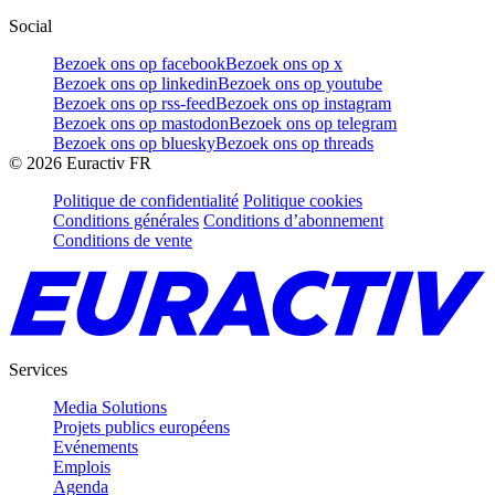
Social
Bezoek ons op facebook
Bezoek ons op x
Bezoek ons op linkedin
Bezoek ons op youtube
Bezoek ons op rss-feed
Bezoek ons op instagram
Bezoek ons op mastodon
Bezoek ons op telegram
Bezoek ons op bluesky
Bezoek ons op threads
©
2026
Euractiv FR
Politique de confidentialité
Politique cookies
Conditions générales
Conditions d’abonnement
Conditions de vente
Services
Media Solutions
Projets publics européens
Evénements
Emplois
Agenda