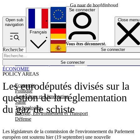
Ga naar de hoofdinhoud
Se connecter
Open sub
Close menu
English
navigation
Français
Deutsch
Vous êtes déconnecté.
Recherche
Se connecter
Español
Lumières éteintes
Se connecter
Rapporteur
Politique
Économie
Newsletters
Evénements
Em
ÉCONOMIE
POLICY AREAS
Les eurodéputés divisés sur la
Economie
Politique
question de la réglementation
Agriculture et Alimentation
Santé
du gaz de schiste
Technologies
Energie, Environnement et Transport
Défense
Les législateurs de la commission de l'environnement du Parlement
européen ont soutenu hier (19 septembre) une nouvelle