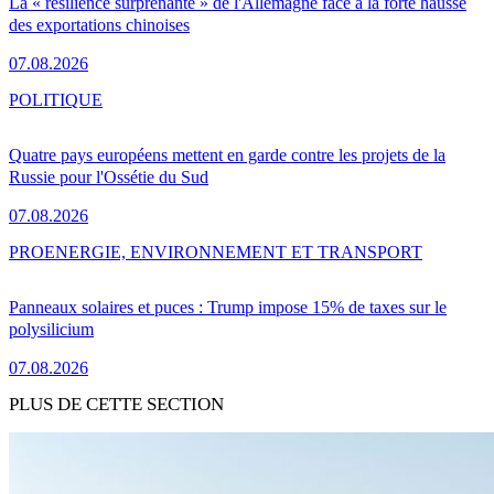
La « résilience surprenante » de l'Allemagne face à la forte hausse
des exportations chinoises
07.08.2026
POLITIQUE
Quatre pays européens mettent en garde contre les projets de la
Russie pour l'Ossétie du Sud
07.08.2026
PRO
ENERGIE, ENVIRONNEMENT ET TRANSPORT
Panneaux solaires et puces : Trump impose 15% de taxes sur le
polysilicium
07.08.2026
PLUS DE CETTE SECTION