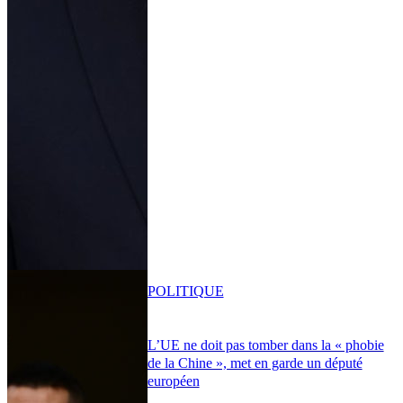
POLITIQUE
L’UE ne doit pas tomber dans la « phobie
de la Chine », met en garde un député
européen