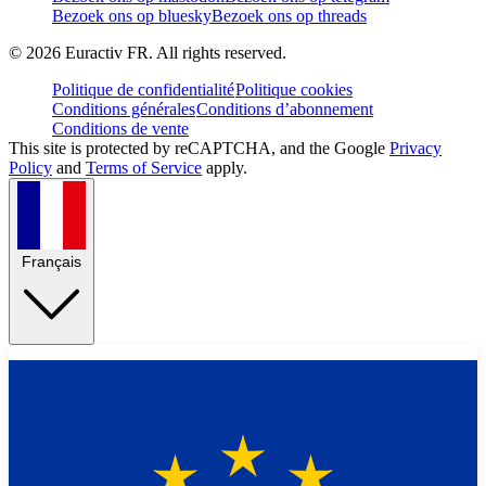
Bezoek ons op bluesky
Bezoek ons op threads
©
2026
Euractiv FR. All rights reserved.
Politique de confidentialité
Politique cookies
Conditions générales
Conditions d’abonnement
Conditions de vente
This site is protected by reCAPTCHA, and the Google
Privacy
Policy
and
Terms of Service
apply.
Français