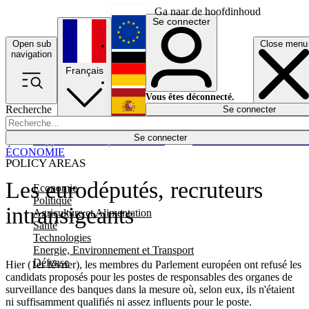
Ga naar de hoofdinhoud
Se connecter
Open sub
Close menu
English
navigation
Français
Deutsch
Vous êtes déconnecté.
Recherche
Se connecter
Español
Lumières éteintes
Se connecter
Rapporteur
Politique
Économie
Newsletters
Evénements
Em
ÉCONOMIE
POLICY AREAS
Les eurodéputés, recruteurs
Economie
Politique
intransigeants
Agriculture et Alimentation
Santé
Technologies
Energie, Environnement et Transport
Défense
Hier (1er février), les membres du Parlement européen ont refusé les
candidats proposés pour les postes de responsables des organes de
surveillance des banques dans la mesure où, selon eux, ils n'étaient
ni suffisamment qualifiés ni assez influents pour le poste.