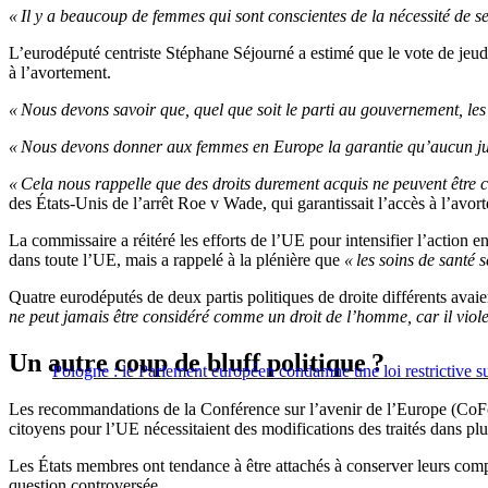
« Il y a beaucoup de femmes qui sont conscientes de la nécessité de se
L’eurodéputé centriste Stéphane Séjourné a estimé que le vote de jeudi 
à l’avortement.
« Nous devons savoir que, quel que soit le parti au gouvernement, les
« Nous devons donner aux femmes en Europe la garantie qu’aucun juge n
« Cela nous rappelle que des droits durement acquis ne peuvent être 
des États-Unis de l’arrêt Roe v Wade, qui garantissait l’accès à l’avor
La commissaire a réitéré les efforts de l’UE pour intensifier l’action e
dans toute l’UE, mais a rappelé à la plénière que
« les soins de santé 
Quatre eurodéputés de deux partis politiques de droite différents ava
ne peut jamais être considéré comme un droit de l’homme, car il viol
Un autre coup de bluff politique ?
Pologne : le Parlement européen condamne une loi restrictive s
Les recommandations de la Conférence sur l’avenir de l’Europe (CoFo
citoyens pour l’UE nécessitaient des modifications des traités dans pl
Les États membres ont tendance à être attachés à conserver leurs comp
question controversée.