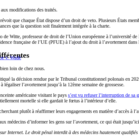
aux modifications des traités.
e prévoit que chaque État dispose d’un droit de veto. Plusieurs États me
hances que la question soit finalement intégrée à la charte.
no de Witte, professeur de droit de l’Union européenne à l’université de
ésidence française de l’UE (PFUE) à l’ajout du droit à l’avortement dans l
ifférentes
 Roe v. Wade
 bien loin de chez nous.
tiqué la décision rendue par le Tribunal constitutionnel polonais en 202
 à légaliser l’avortement jusqu’à la 12ème semaine de grossesse.
ceinte américaine visitant le pays
s’est vu refuser l’interruption de sa 
llement mortelle si elle gardait le fœtus à l’intérieur d’elle.
herchant plutôt à réaffirmer leurs engagements en matière d’accès à l’
ux médecins d’informer les gens sur l’avortement, ce qui était jusqu’ici 
ur Internet. Le droit pénal interdit à des médecins hautement qualifiés 