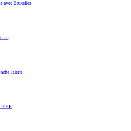
se avec Bruxelles
fense
nche l'alerte
 ICEYE