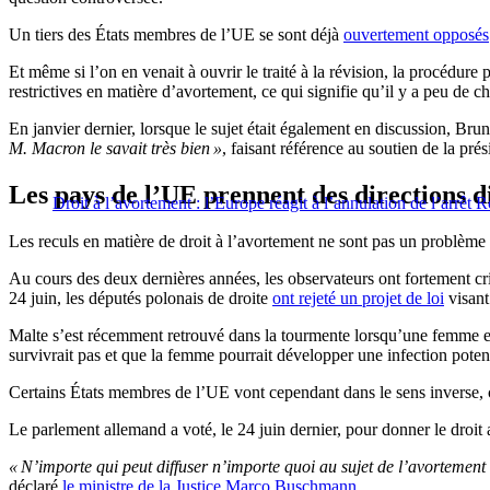
Un tiers des États membres de l’UE se sont déjà
ouvertement opposés
Et même si l’on en venait à ouvrir le traité à la révision, la procédur
restrictives en matière d’avortement, ce qui signifie qu’il y a peu de c
En janvier dernier, lorsque le sujet était également en discussion, Bru
M. Macron le savait très bien »
, faisant référence au soutien de la pr
Les pays de l’UE prennent des directions d
Droit à l’avortement : l’Europe réagit à l’annulation de l’arrêt
Les reculs en matière de droit à l’avortement ne sont pas un problème
Au cours des deux dernières années, les observateurs ont fortement cri
24 juin, les députés polonais de droite
ont rejeté un projet de loi
visant
Malte s’est récemment retrouvé dans la tourmente lorsqu’une femme en
survivrait pas et que la femme pourrait développer une infection potentie
Certains États membres de l’UE vont cependant dans le sens inverse, c
Le parlement allemand a voté, le 24 juin dernier, pour donner le droit a
« N’importe qui peut diffuser n’importe quoi au sujet de l’avortement s
déclaré
le ministre de la Justice Marco Buschmann
.