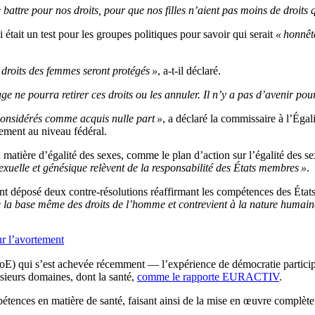
 battre pour nos droits, pour que nos filles n’aient pas moins de droits
était un test pour les groupes politiques pour savoir qui serait
« honnêt
 droits des femmes seront protégés »
, a-t-il déclaré.
e pourra retirer ces droits ou les annuler. Il n’y a pas d’avenir pour
considérés comme acquis nulle part »
, a déclaré la commissaire à l’Égal
tement au niveau fédéral.
n matière d’égalité des sexes, comme le plan d’action sur l’égalité des s
sexuelle et génésique relèvent de la responsabilité des États membres »
.
ient déposé deux contre-résolutions réaffirmant les compétences des Ét
e la base même des droits de l’homme et contrevient à la nature humain
ur l’avortement
E) qui s’est achevée récemment — l’expérience de démocratie particip
usieurs domaines, dont la santé,
comme le rapporte EURACTIV
.
étences en matière de santé, faisant ainsi de la mise en œuvre complèt