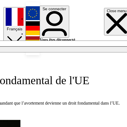
Se connecter
Close menu
English
Français
Deutsch
Vous êtes déconnecté.
Se connecter
Español
Lumières éteintes
 fondamental de l'UE
emandant que l’avortement devienne un droit fondamental dans l’UE.