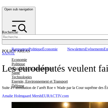
Open sub navigation
Recherche
Rapporteur
Politique
Économie
Newsletters
Evénements
Em
POLICY AREAS
SANTÉ
Economie
Politique
Les eurodéputés veulent fai
Agriculture et Alimentation
Santé
Technologies
Energie, Environnement et Transport
Défense
Suite à l’annulation de l’arrêt Roe v Wade par la Cour suprême des É
Amalie Holmgaard Mersh
EURACTIV.com