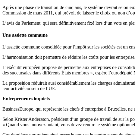
Après une phase de transition de cinq ans, le système devrait selon eux
Commission de mars 2011, qui prévoit de laisser le choix ou non d’op
L’avis du Parlement, qui sera définitivement fixé lors d’un vote en pl
Une assiette commune
L’assiette commune consolidée pour l’impôt sur les sociétés est un ens
L’harmonisation doit permettre de réduire les coûts pour les entreprise
L’exécutif européen propose de permettre aux entreprises de consolider
des succursales dans différents États membres », espère l’eurodéputé
La proposition réduirait ausi considérablement les charges administrati
leur activité au sein de l’UE.
Entrepreneurs inquiets
BusinessEurope, qui représente les chefs d’entreprise à Bruxelles, ne s
Selon Krister Andersson, président d’un groupe de travail de sur la p
« Quand vous innovez autant, vous devez rendre le système optionnel. C
Ces dernières pourraient ainsi peser le pour et le contre avant de chois