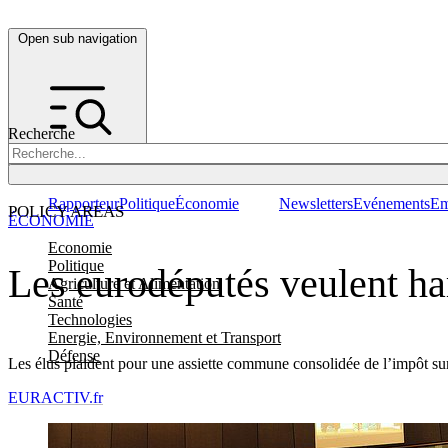
Open sub navigation
Recherche
Rapporteur
Politique
Économie
Newsletters
Evénements
Em
POLICY AREAS
ÉCONOMIE
Economie
Politique
Les eurodéputés veulent har
Agriculture et Alimentation
Santé
Technologies
Energie, Environnement et Transport
Défense
Les élus plaident pour une assiette commune consolidée de l’impôt sur 
EURACTIV.fr