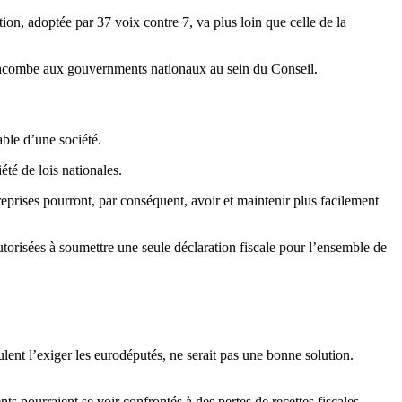
ion, adoptée par 37 voix contre 7, va plus loin que celle de la
ale incombe aux gouvernments nationaux au sein du Conseil.
able d’une société.
été de lois nationales.
eprises pourront, par conséquent, avoir et maintenir plus facilement
utorisées à soumettre une seule déclaration fiscale pour l’ensemble de
ent l’exiger les eurodéputés, ne serait pas une bonne solution.
ts pourraient se voir confrontés à des pertes de recettes fiscales