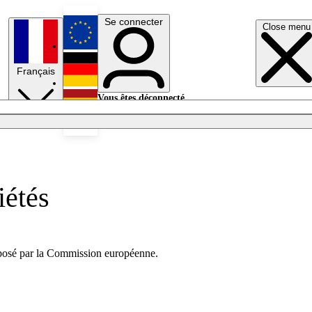
Se connecter
Close menu
English
Français
Deutsch
Vous êtes déconnecté.
Se connecter
Español
Lumières éteintes
iétés
proposé par la Commission européenne.