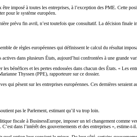
 être imposé à toutes les entreprises, à l’exception des PME. Cette posit
ter pour le système européen.
enière prévu fin avril, n’est toutefois que consultatif. La décision fin
emble de règles européennes qui définissent le calcul du résultat impos
s actives dans plusieurs États, aujourd’hui confrontées à une grande vari
 les bénéfices et les pertes endossées dans chacun des États. « Les entr
 Marianne Thyssen (PPE), rapporteure sur ce dossier.
ves qui pèsent sur les entreprises européennes. Ces dernières seraient a
outient pas le Parlement, estimant qu’il va trop loin.
olitique fiscale à BusinessEurope, imposer un tel changement comme veul
’est dans l’intérêt des gouvernements et des entreprises », estime-t-il.
ir quel option leur convient le mieux. De leur côté, certains gouvernemen