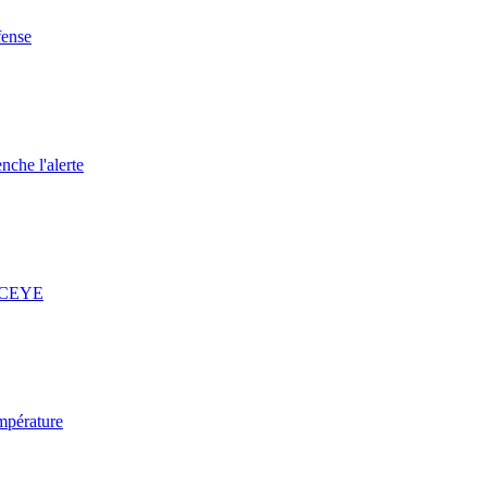
fense
nche l'alerte
 ICEYE
mpérature