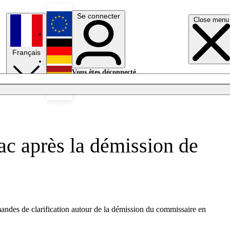
Se connecter
Close menu
English
Français
Deutsch
Vous êtes déconnecté.
Se connecter
Español
Lumières éteintes
bac après la démission de
emandes de clarification autour de la démission du commissaire en