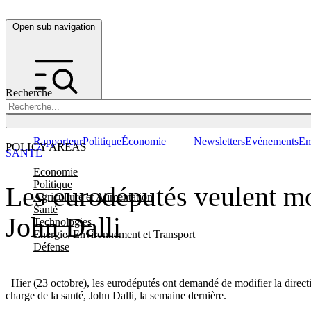
Open sub navigation
Recherche
Rapporteur
Politique
Économie
Newsletters
Evénements
Em
POLICY AREAS
SANTÉ
Economie
Politique
Les eurodéputés veulent mod
Agriculture et Alimentation
Santé
John Dalli
Technologies
Energie, Environnement et Transport
Défense
Hier (23 octobre), les eurodéputés ont demandé de modifier la directiv
charge de la santé, John Dalli, la semaine dernière.