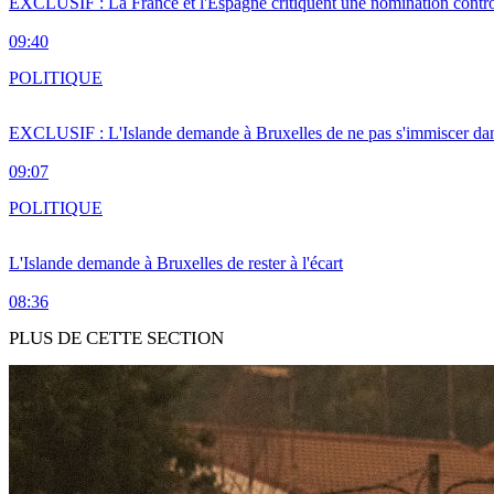
EXCLUSIF : La France et l'Espagne critiquent une nomination cont
09:40
POLITIQUE
EXCLUSIF : L'Islande demande à Bruxelles de ne pas s'immiscer dan
09:07
POLITIQUE
L'Islande demande à Bruxelles de rester à l'écart
08:36
PLUS DE CETTE SECTION