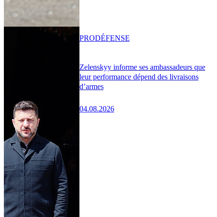
PRO
DÉFENSE
Zelenskyy informe ses ambassadeurs que
leur performance dépend des livraisons
d’armes
04.08.2026