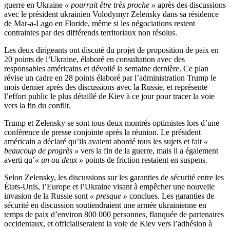
guerre en Ukraine
« pourrait être très proche »
après des discussions
avec le président ukrainien Volodymyr Zelensky dans sa résidence
de Mar-a-Lago en Floride, même si les négociations restent
contraintes par des différends territoriaux non résolus.
Les deux dirigeants ont discuté du projet de proposition de paix en
20 points de l’Ukraine, élaboré en consultation avec des
responsables américains et dévoilé la semaine dernière. Ce plan
révise un cadre en 28 points élaboré par l’administration Trump le
mois dernier après des discussions avec la Russie, et représente
l’effort public le plus détaillé de Kiev à ce jour pour tracer la voie
vers la fin du conflit.
Trump et Zelensky se sont tous deux montrés optimistes lors d’une
conférence de presse conjointe après la réunion. Le président
américain a déclaré qu’ils avaient abordé tous les sujets et fait
«
beaucoup de progrès »
vers la fin de la guerre, mais il a également
averti qu’
« un ou deux »
points de friction restaient en suspens.
Selon Zelensky, les discussions sur les garanties de sécurité entre les
États-Unis, l’Europe et l’Ukraine visant à empêcher une nouvelle
invasion de la Russie sont
« presque »
conclues. Les garanties de
sécurité en discussion soutiendraient une armée ukrainienne en
temps de paix d’environ 800 000 personnes, flanquée de partenaires
occidentaux, et officialiseraient la voie de Kiev vers l’adhésion à