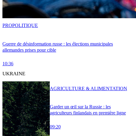
PRO
POLITIQUE
Guerre de désinformation russe : les élections municipales
allemandes prises pour cible
10:36
UKRAINE
AGRICULTURE & ALIMENTATION
Garder un œil sur la Russie : les
agriculteurs finlandais en première ligne
09:20