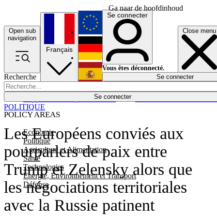
Ga naar de hoofdinhoud
Se connecter
Open sub
Close menu
English
navigation
Français
Deutsch
Vous êtes déconnecté.
Recherche
Se connecter
Español
Lumières éteintes
Se connecter
Rapporteur
Politique
Économie
Newsletters
Evénements
Em
POLITIQUE
POLICY AREAS
Les Européens conviés aux
Economie
Politique
pourparlers de paix entre
Agriculture et Alimentation
Santé
Trump et Zelensky alors que
Technologies
Energie, Environnement et Transport
les négociations territoriales
Défense
avec la Russie patinent