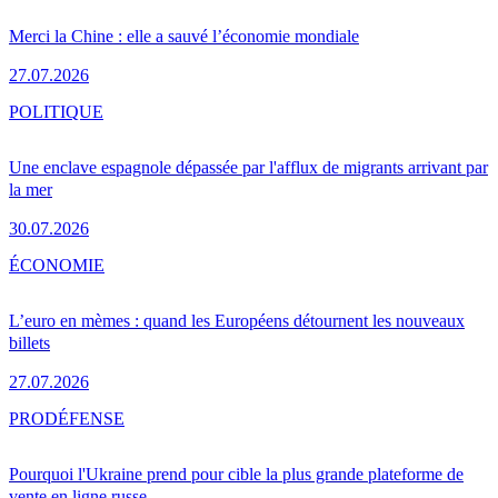
Merci la Chine : elle a sauvé l’économie mondiale
27.07.2026
POLITIQUE
Une enclave espagnole dépassée par l'afflux de migrants arrivant par
la mer
30.07.2026
ÉCONOMIE
L’euro en mèmes : quand les Européens détournent les nouveaux
billets
27.07.2026
PRO
DÉFENSE
Pourquoi l'Ukraine prend pour cible la plus grande plateforme de
vente en ligne russe