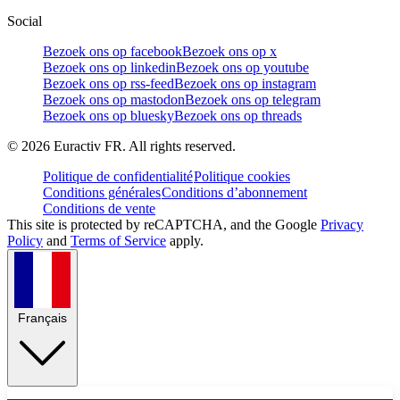
Social
Bezoek ons op facebook
Bezoek ons op x
Bezoek ons op linkedin
Bezoek ons op youtube
Bezoek ons op rss-feed
Bezoek ons op instagram
Bezoek ons op mastodon
Bezoek ons op telegram
Bezoek ons op bluesky
Bezoek ons op threads
©
2026
Euractiv FR. All rights reserved.
Politique de confidentialité
Politique cookies
Conditions générales
Conditions d’abonnement
Conditions de vente
This site is protected by reCAPTCHA, and the Google
Privacy
Policy
and
Terms of Service
apply.
Français