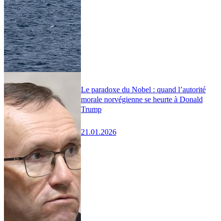
Le paradoxe du Nobel : quand l’autorité
morale norvégienne se heurte à Donald
Trump
21.01.2026