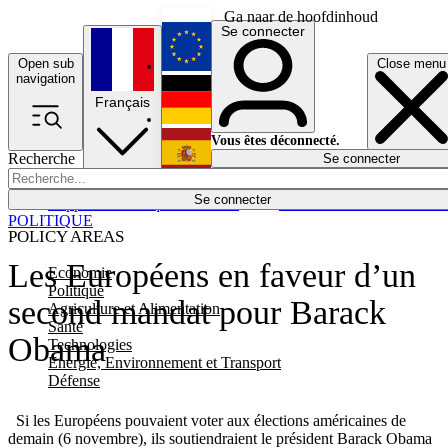
Ga naar de hoofdinhoud
Se connecter
Open sub
Close menu
English
navigation
Français
Deutsch
Vous êtes déconnecté.
Recherche
Se connecter
Español
Lumières éteintes
Se connecter
Rapporteur
Politique
Économie
Newsletters
Evénements
Em
POLITIQUE
POLICY AREAS
Les Européens en faveur d’un
Economie
Politique
second mandat pour Barack
Agriculture et Alimentation
Santé
Obama
Technologies
Energie, Environnement et Transport
Défense
Si les Européens pouvaient voter aux élections américaines de
demain (6 novembre), ils soutiendraient le président Barack Obama