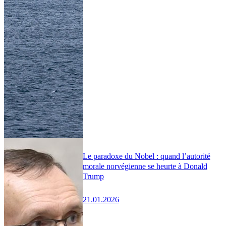
Le paradoxe du Nobel : quand l’autorité
morale norvégienne se heurte à Donald
Trump
21.01.2026