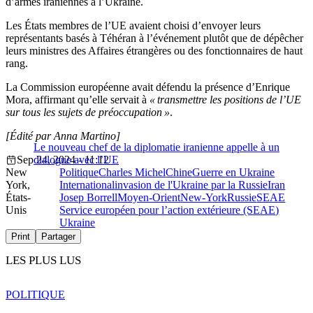
d’armes iraniennes à l’Ukraine.
Les États membres de l’UE avaient choisi d’envoyer leurs
représentants basés à Téhéran à l’événement plutôt que de dépêcher
leurs ministres des Affaires étrangères ou des fonctionnaires de haut
rang.
La Commission européenne avait défendu la présence d’Enrique
Mora, affirmant qu’elle servait à
« transmettre les positions de l’UE
sur tous les sujets de préoccupation »
.
[Édité par Anna Martino]
Le nouveau chef de la diplomatie iranienne appelle à un
Sep 24, 2024 - 11:12
dialogue avec l’UE
New
Politique
Charles Michel
Chine
Guerre en Ukraine
York,
International
invasion de l'Ukraine par la Russie
Iran
États-
Josep Borrell
Moyen-Orient
New-York
Russie
SEAE
Unis
Service européen pour l’action extérieure (SEAE)
Ukraine
Print
Partager
LES PLUS LUS
POLITIQUE