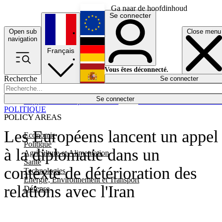
Ga naar de hoofdinhoud
Se connecter
Open sub
Close menu
English
navigation
Français
Deutsch
Vous êtes déconnecté.
Recherche
Se connecter
Español
Lumières éteintes
Se connecter
Rapporteur
Politique
Économie
Newsletters
Evénements
Em
POLITIQUE
POLICY AREAS
Les Européens lancent un appel
Economie
Politique
à la diplomatie dans un
Agriculture et Alimentation
Santé
contexte de détérioration des
Technologies
Energie, Environnement et Transport
relations avec l'Iran
Défense