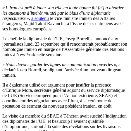
« L’Iran est prêt à jouer son rôle en toute bonne foi [et] à aborder
les questions d’intérêt mutuel par le biais d’une diplomatie
respectueuse »
,
a soutenu
le vice-ministre iranien des Affaires
étrangères, Majid Takht Ravanchi, à l’issue de ses entretiens avec
ses homologues européens.
Le chef de la diplomatie de l’UE, Josep Borrell, a annoncé aux
journalistes lundi 23 septembre qu’il rencontrerait probablement son
homologue iranien en marge de l’Assemblée générale des Nations
unies à New York cette semaine.
« Nous devons garder les lignes de communication ouvertes »
, a
déclaré Josep Borrell, soulignant l’arrivée d’un nouveau dirigeant
iranien.
Il a également utilisé cet argument pour justifier la présence
d’Enrique Mora, secrétaire général adjoint du service diplomatique
de l’UE (Service européen pour l’Action extérieure, SEAE) et
coordinateur des négociations avec l’Iran, à la cérémonie de
prestation de serment du nouveau président iranien, en août.
La visite du membre du SEAE à Téhéran avait suscité l’indignation
des diplomates de l’UE, et beaucoup l’avaient qualifiée
d’inopportune, surtout à la suite des révélations sur les livraisons