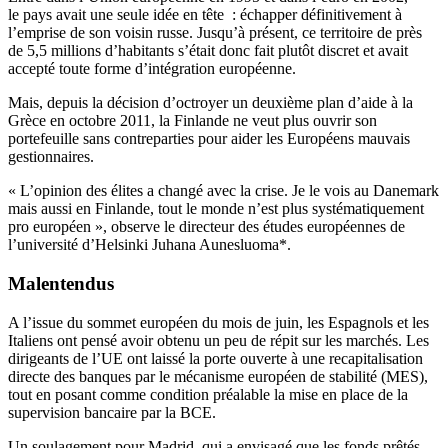
le pays avait une seule idée en tête : échapper définitivement à
l’emprise de son voisin russe. Jusqu’à présent, ce territoire de près
de 5,5 millions d’habitants s’était donc fait plutôt discret et avait
accepté toute forme d’intégration européenne.
Mais, depuis la décision d’octroyer un deuxième plan d’aide à la
Grèce en octobre 2011, la Finlande ne veut plus ouvrir son
portefeuille sans contreparties pour aider les Européens mauvais
gestionnaires.
« L’opinion des élites a changé avec la crise. Je le vois au Danemark
mais aussi en Finlande, tout le monde n’est plus systématiquement
pro européen », observe le directeur des études européennes de
l’université d’Helsinki Juhana Aunesluoma*.
Malentendus
A l’issue du sommet européen du mois de juin, les Espagnols et les
Italiens ont pensé avoir obtenu un peu de répit sur les marchés. Les
dirigeants de l’UE ont laissé la porte ouverte à une recapitalisation
directe des banques par le mécanisme européen de stabilité (MES),
tout en posant comme condition préalable la mise en place de la
supervision bancaire par la BCE.
Un soulagement pour Madrid, qui a envisagé que les fonds prêtés