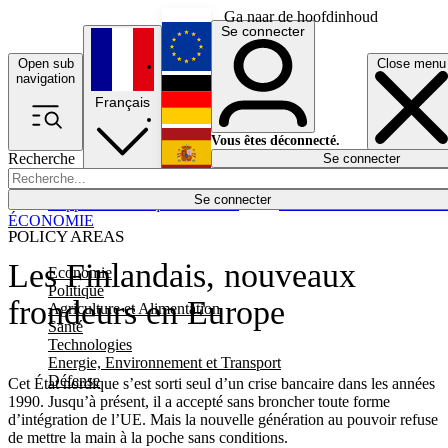
Ga naar de hoofdinhoud
Se connecter
Open sub
Close menu
English
navigation
Français
Deutsch
Vous êtes déconnecté.
Recherche
Se connecter
Español
Lumières éteintes
Se connecter
Rapporteur
Politique
Économie
Newsletters
Evénements
Em
ÉCONOMIE
POLICY AREAS
Les Finlandais, nouveaux
Economie
Politique
frondeurs en Europe
Agriculture et Alimentation
Santé
Technologies
Energie, Environnement et Transport
Défense
Cet État nordique s’est sorti seul d’un crise bancaire dans les années
1990. Jusqu’à présent, il a accepté sans broncher toute forme
d’intégration de l’UE. Mais la nouvelle génération au pouvoir refuse
de mettre la main à la poche sans conditions.