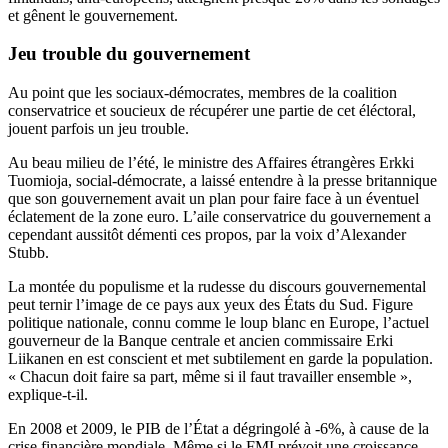
et gênent le gouvernement.
Jeu trouble du gouvernement
Au point que les sociaux-démocrates, membres de la coalition
conservatrice et soucieux de récupérer une partie de cet éléctoral,
jouent parfois un jeu trouble.
Au beau milieu de l’été, le ministre des Affaires étrangères Erkki
Tuomioja, social-démocrate, a laissé entendre à la presse britannique
que son gouvernement avait un plan pour faire face à un éventuel
éclatement de la zone euro. L’aile conservatrice du gouvernement a
cependant aussitôt démenti ces propos, par la voix d’Alexander
Stubb.
La montée du populisme et la rudesse du discours gouvernemental
peut ternir l’image de ce pays aux yeux des États du Sud. Figure
politique nationale, connu comme le loup blanc en Europe, l’actuel
gouverneur de la Banque centrale et ancien commissaire Erki
Liikanen en est conscient et met subtilement en garde la population.
« Chacun doit faire sa part, même si il faut travailler ensemble »,
explique-t-il.
En 2008 et 2009, le PIB de l’État a dégringolé à -6%, à cause de la
crise financière mondiale. Même si le FMI prévoit une croissance