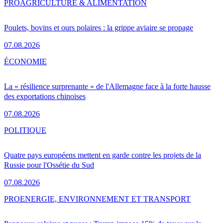
PRO
AGRICULTURE & ALIMENTATION
Poulets, bovins et ours polaires : la grippe aviaire se propage
07.08.2026
ÉCONOMIE
La « résilience surprenante » de l'Allemagne face à la forte hausse
des exportations chinoises
07.08.2026
POLITIQUE
Quatre pays européens mettent en garde contre les projets de la
Russie pour l'Ossétie du Sud
07.08.2026
PRO
ENERGIE, ENVIRONNEMENT ET TRANSPORT