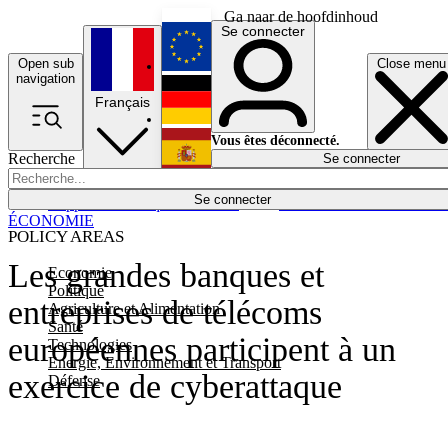
Ga naar de hoofdinhoud
Se connecter
Open sub
Close menu
English
navigation
Français
Deutsch
Vous êtes déconnecté.
Recherche
Se connecter
Español
Lumières éteintes
Se connecter
Rapporteur
Politique
Économie
Newsletters
Evénements
Em
ÉCONOMIE
POLICY AREAS
Les grandes banques et
Economie
Politique
entreprises de télécoms
Agriculture et Alimentation
Santé
européennes participent à un
Technologies
Energie, Environnement et Transport
exercice de cyberattaque
Défense