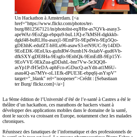
Un Hackathon à Amsterdam. [<a
href="https://www.flickr.com/photos/ter-
burg/8812567121/in/photolist-eqJHbr-as7QVk-asasy3-
apeWAr-9EoZgp-ebpqu9-buL1JQ-e7kMSH-dgkkkb-
dgkf48-buRLHu-asaxj1-9EmPTe-9EpdWn-9Ep5Qo-
gDEhhK-edufZT-bHLu96-asawS3-erN9UC-9y14DD-
9EoEDK-9EnUkx-gufnRW-9xmb1N-9xiabV-gud6Vb-
dfkSXY-gDE8Ha-9Esgfo-9EnhQk-9EmEdB-9Ep15Y-
9EoVVE-9EkZua-gDDahL-bnr7Vw-5e3QQ8-
asYp1P-fH5eDA-aphFco-rGDucQ-asYdit-at1M6U-
asau4Q-as7MYv-oL1Efk-dPUE3E-ebpq6j-asYspV"
target="_blank" rel="noopener">Crédit : [Sebastiaan
ter Burg/ flickr.com]</a>]
La 9ème édition de l’Université d’été de l’e-santé à Castres a été le
théâtre d’un hackathon, ces marathons de hackers visant à
développer des applications mobiles dans le domaine de la santé,
dont le succès va croissant en Europe, notamment chez les malades
chroniques.
Réunissez des fanatiques de l’informatique et des professionnels de