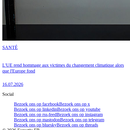
SANTÉ
L'UE rend hommage aux victimes du changement climatique alors
que l'Europe fond
16.07.2026
Social
Bezoek ons op facebook
Bezoek ons op x
Bezoek ons op linkedin
Bezoek ons op youtube
Bezoek ons op rss-feed
Bezoek ons op instagram
Bezoek ons op mastodon
Bezoek ons op telegram
Bezoek ons op bluesky
Bezoek ons op threads