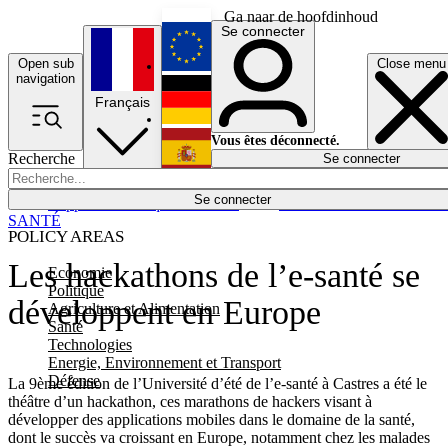
Ga naar de hoofdinhoud
Se connecter
Open sub
Close menu
English
navigation
Français
Deutsch
Vous êtes déconnecté.
Recherche
Se connecter
Español
Lumières éteintes
Se connecter
Rapporteur
Politique
Économie
Newsletters
Evénements
Em
SANTÉ
POLICY AREAS
Les hackathons de l’e-santé se
Economie
Politique
développent en Europe
Agriculture et Alimentation
Santé
Technologies
Energie, Environnement et Transport
Défense
La 9ème édition de l’Université d’été de l’e-santé à Castres a été le
théâtre d’un hackathon, ces marathons de hackers visant à
développer des applications mobiles dans le domaine de la santé,
dont le succès va croissant en Europe, notamment chez les malades