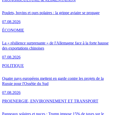
Poulets, bovins et ours polaires : la grippe aviaire se propage
07.08.2026
ÉCONOMIE
La « résilience surprenante » de l'Allemagne face à la forte hausse
des exportations chinoises
07.08.2026
POLITIQUE
Quatre pays européens mettent en garde contre les projets de la
Russie pour l'Ossétie du Sud
07.08.2026
PRO
ENERGIE, ENVIRONNEMENT ET TRANSPORT
Panneaux solaires et puces : Trump impose 15% de taxes sur le