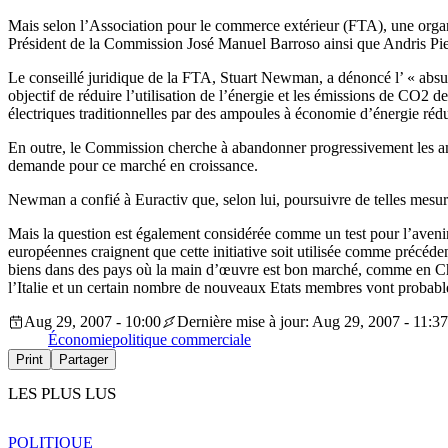
Mais selon l’Association pour le commerce extérieur (FTA), une organi
Président de la Commission José Manuel Barroso ainsi que Andris Pie
Le conseillé juridique de la FTA, Stuart Newman, a dénoncé l’ « absur
objectif de réduire l’utilisation de l’énergie et les émissions de CO2 d
électriques traditionnelles par des ampoules à économie d’énergie réd
En outre, le Commission cherche à abandonner progressivement les
demande pour ce marché en croissance.
Newman a confié à Euractiv que, selon lui, poursuivre de telles mesure
Mais la question est également considérée comme un test pour l’ave
européennes craignent que cette initiative soit utilisée comme précéde
biens dans des pays où la main d’œuvre est bon marché, comme en Chin
l’Italie et un certain nombre de nouveaux Etats membres vont probab
Aug 29, 2007 - 10:00
Dernière mise à jour: Aug 29, 2007 - 11:37
Économie
politique commerciale
Print
Partager
LES PLUS LUS
POLITIQUE