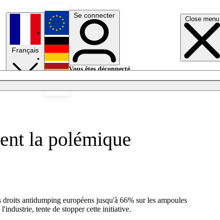
Se connecter
Close menu
English
Français
Deutsch
Vous êtes déconnecté.
Se connecter
Español
Lumières éteintes
sent la polémique
es droits antidumping européens jusqu'à 66% sur les ampoules
dustrie, tente de stopper cette initiative.