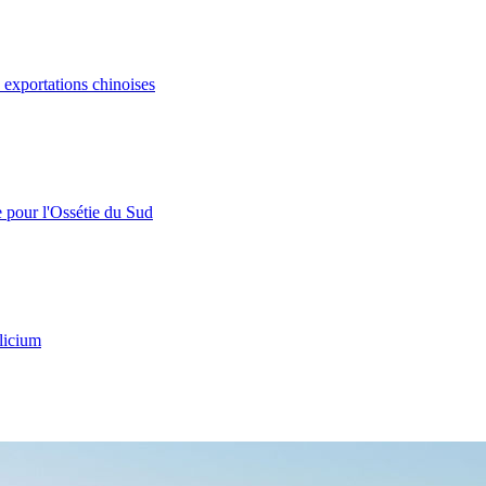
s exportations chinoises
e pour l'Ossétie du Sud
licium