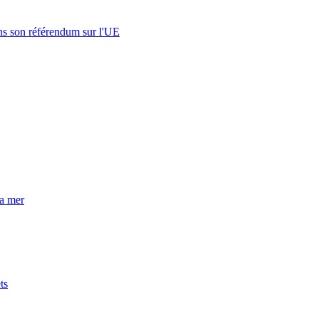
s son référendum sur l'UE
la mer
ts