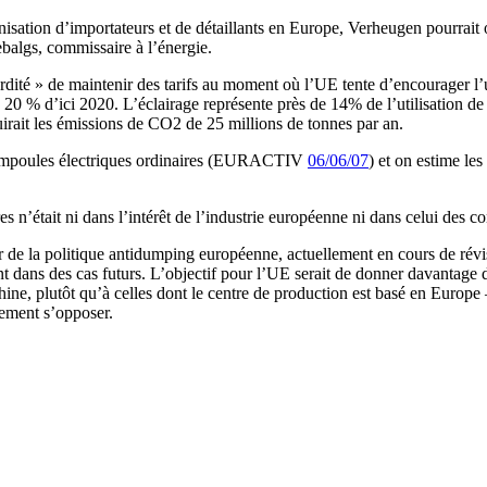
sation d’importateurs et de détaillants en Europe, Verheugen pourrait 
balgs, commissaire à l’énergie.
dité » de maintenir des tarifs au moment où l’UE tente d’encourager l’u
e 20 % d’ici 2020. L’éclairage représente près de 14% de l’utilisation de
uirait les émissions de CO2 de 25 millions de tonnes par an.
 ampoules électriques ordinaires (EURACTIV
06/06/07
) et on estime le
s n’était ni dans l’intérêt de l’industrie européenne ni dans celui des 
nir de la politique antidumping européenne, actuellement en cours de
nt dans des cas futurs. L’objectif pour l’UE serait de donner davantage d
e, plutôt qu’à celles dont le centre de production est basé en Europe 
lement s’opposer.