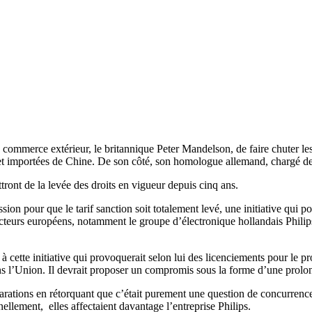
commerce extérieur, le britannique Peter Mandelson, de faire chuter l
t importées de Chine. De son côté, son homologue allemand, chargé de l’i
tront de la levée des droits en vigueur depuis cinq ans.
n pour que le tarif sanction soit totalement levé, une initiative qui pou
teurs européens, notamment le groupe d’électronique hollandais Philips 
 cette initiative qui provoquerait selon lui des licenciements pour le 
ns l’Union. Il devrait proposer un compromis sous la forme d’une prolo
déclarations en rétorquant que c’était purement une question de concurr
llement, elles affectaient davantage l’entreprise Philips.