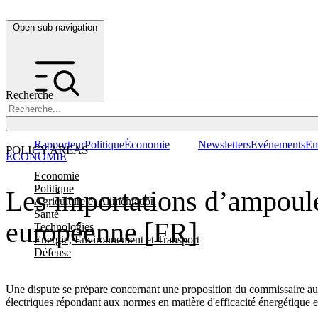
Open sub navigation
Recherche
Rapporteur
Politique
Économie
Newsletters
Evénements
Em
POLICY AREAS
ÉCONOMIE
Economie
Politique
Les importations d’ampoules
Agriculture et Alimentation
Santé
européenne [FR]
Technologies
Energie, Environnement et Transport
Défense
Une dispute se prépare concernant une proposition du commissaire au 
électriques répondant aux normes en matière d'efficacité énergétique e