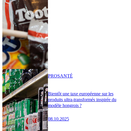
PRO
SANTÉ
Bientôt une taxe européenne sur les
produits ultra-transformés inspirée du
modèle hongrois ?
08.10.2025