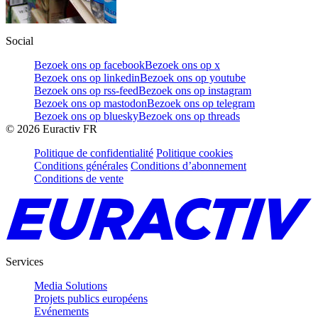
Social
Bezoek ons op facebook
Bezoek ons op x
Bezoek ons op linkedin
Bezoek ons op youtube
Bezoek ons op rss-feed
Bezoek ons op instagram
Bezoek ons op mastodon
Bezoek ons op telegram
Bezoek ons op bluesky
Bezoek ons op threads
©
2026
Euractiv FR
Politique de confidentialité
Politique cookies
Conditions générales
Conditions d’abonnement
Conditions de vente
Services
Media Solutions
Projets publics européens
Evénements