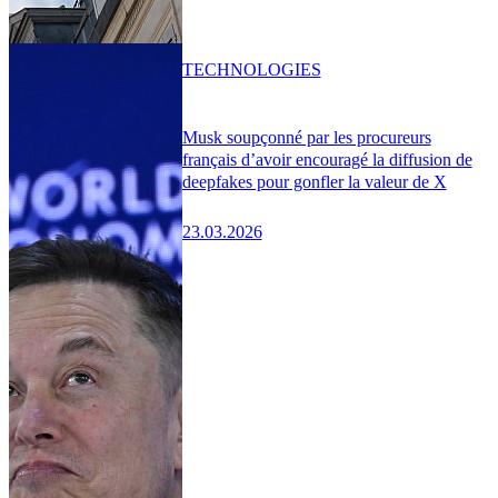
TECHNOLOGIES
Musk soupçonné par les procureurs
français d’avoir encouragé la diffusion de
deepfakes pour gonfler la valeur de X
23.03.2026