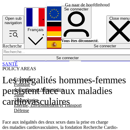
Ga naar de hoofdinhoud
Se connecter
Open sub
Close menu
English
navigation
Français
Deutsch
Vous êtes déconnecté.
Recherche
Se connecter
Español
Lumières éteintes
Se connecter
Rapporteur
Politique
Économie
Newsletters
Evénements
Em
SANTÉ
POLICY AREAS
Les inégalités hommes-femmes
Economie
Politique
persistent face aux maladies
Agriculture et Alimentation
Santé
cardiovasculaires
Technologies
Energie, Environnement et Transport
Défense
Face aux inégalités des deux sexes dans la prise en charge
des maladies cardiovasculaires, la fondation Recherche Cardio-