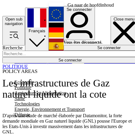
Ga naar de hoofdinhoud
Se connecter
Open sub
Close menu
English
navigation
Français
Deutsch
Vous êtes déconnecté.
Recherche
Se connecter
Español
Lumières éteintes
Se connecter
Rapporteur
Politique
Économie
Newsletters
Evénements
Em
POLITIQUE
POLICY AREAS
Les infrastructures de Gaz
Economie
Politique
naturel liquide ont la cote
Agriculture et Alimentation
Santé
Technologies
Energie, Environnement et Transport
Défense
D'après une étude de marché élaborée par Datamonitor, la forte
demande mondiale en Gaz naturel liquide (GNL) pousse l'Europe et
les Etats-Unis à investir massivement dans les infrastructures de
GNL.