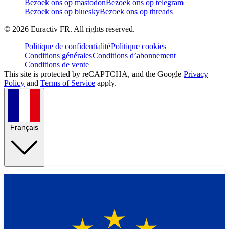
Bezoek ons op mastodon
Bezoek ons op telegram
Bezoek ons op bluesky
Bezoek ons op threads
©
2026
Euractiv FR. All rights reserved.
Politique de confidentialité
Politique cookies
Conditions générales
Conditions d’abonnement
Conditions de vente
This site is protected by reCAPTCHA, and the Google
Privacy
Policy
and
Terms of Service
apply.
Français