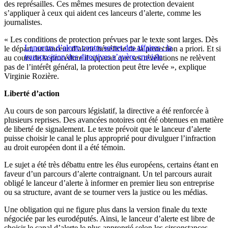
des représailles. Ces mêmes mesures de protection devaient
s’appliquer à ceux qui aident ces lanceurs d’alerte, comme les
journalistes.
« Les conditions de protection prévues par le texte sont larges. Dès
Lanceurs d’alerte contre secret des affaires : la
le départ, un lanceur d’alerte bénéficie de la protection a priori. Et si
transposition des directives s’avère cruciale
au cours de la procédure il apparait que ses révélations ne relèvent
pas de l’intérêt général, la protection peut être levée », explique
Virginie Rozière.
Liberté d’action
Au cours de son parcours législatif, la directive a été renforcée à
plusieurs reprises. Des avancées notoires ont été obtenues en matière
de liberté de signalement. Le texte prévoit que le lanceur d’alerte
puisse choisir le canal le plus approprié pour divulguer l’infraction
au droit européen dont il a été témoin.
Le sujet a été très débattu entre les élus européens, certains étant en
faveur d’un parcours d’alerte contraignant. Un tel parcours aurait
obligé le lanceur d’alerte à informer en premier lieu son entreprise
ou sa structure, avant de se tourner vers la justice ou les médias.
Une obligation qui ne figure plus dans la version finale du texte
négociée par les eurodéputés. Ainsi, le lanceur d’alerte est libre de
choisir le canal d’alerte le plus approprié selon les circonstances.