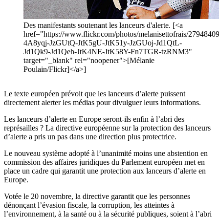
Des manifestants soutenant les lanceurs d'alerte. [<a
href="https://www.flickr.com/photos/melanisettofrais/27948409
4A8yqj-JzGUtQ-JtK5gU-JtK51y-JzGUoj-Jd1QtL-
Jd1Qk9-Jd1Qeh-JtK4NE-JtK58Y-Fn7TGR-tzRNM3"
target="_blank" rel="noopener">[Mélanie
Poulain/Flickr]</a>]
Le texte européen prévoit que les lanceurs d’alerte puissent
directement alerter les médias pour divulguer leurs informations.
Les lanceurs d’alerte en Europe seront-ils enfin à l’abri des
représailles ? La directive européenne sur la protection des lanceurs
d’alerte a pris un pas dans une direction plus protectrice.
Le nouveau système adopté à l’unanimité moins une abstention en
commission des affaires juridiques du Parlement européen met en
place un cadre qui garantit une protection aux lanceurs d’alerte en
Europe.
Votée le 20 novembre, la directive garantit que les personnes
dénonçant l’évasion fiscale, la corruption, les atteintes à
l’environnement, à la santé ou à la sécurité publiques, soient à l’abri