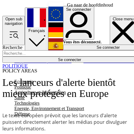
Ga naar de hoofdinhoud
Se connecter
Open sub
Close menu
English
navigation
Français
Deutsch
Vous êtes déconnecté.
Recherche
Se connecter
Español
Lumières éteintes
Se connecter
Rapporteur
Politique
Économie
Newsletters
Evénements
Em
POLITIQUE
POLICY AREAS
Les lanceurs d'alerte bientôt
Economie
Politique
mieux protégés en Europe
Agriculture et Alimentation
Santé
Technologies
Energie, Environnement et Transport
Défense
Le texte européen prévoit que les lanceurs d’alerte
puissent directement alerter les médias pour divulguer
leurs informations.