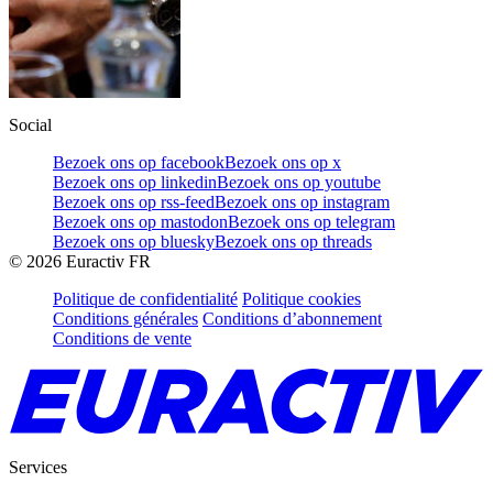
Social
Bezoek ons op facebook
Bezoek ons op x
Bezoek ons op linkedin
Bezoek ons op youtube
Bezoek ons op rss-feed
Bezoek ons op instagram
Bezoek ons op mastodon
Bezoek ons op telegram
Bezoek ons op bluesky
Bezoek ons op threads
©
2026
Euractiv FR
Politique de confidentialité
Politique cookies
Conditions générales
Conditions d’abonnement
Conditions de vente
Services