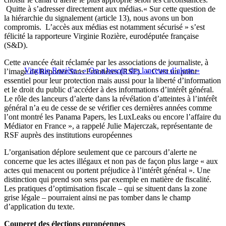
Quitte à s’adresser directement aux médias.« Sur cette question de
la hiérarchie du signalement (article 13), nous avons un bon
compromis. L’accès aux médias est notamment sécurisé » s’est
félicité la rapporteure Virginie Rozière, eurodéputée française
(S&D).
Cette avancée était réclamée par les associations de journaliste, à
Virginie Rozière : « On a besoin des lanceurs d’alerte »
l’image de Reporter Sans Frontières (RSF). « C’est un point
essentiel pour leur protection mais aussi pour la liberté d’information
et le droit du public d’accéder à des informations d’intérêt général.
Le rôle des lanceurs d’alerte dans la révélation d’atteintes à l’intérêt
général n’a eu de cesse de se vérifier ces dernières années comme
l’ont montré les Panama Papers, les LuxLeaks ou encore l’affaire du
Médiator en France », a rappelé Julie Majerczak, représentante de
RSF auprès des institutions européennes
L’organisation déplore seulement que ce parcours d’alerte ne
concerne que les actes illégaux et non pas de façon plus large « aux
actes qui menacent ou portent préjudice à l’intérêt général ». Une
distinction qui prend son sens par exemple en matière de fiscalité.
Les pratiques d’optimisation fiscale – qui se situent dans la zone
grise légale – pourraient ainsi ne pas tomber dans le champ
d’application du texte.
Couperet des élections européennes