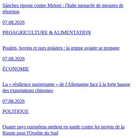
Sánchez riposte contre Meloni : l'Italie menacée de mesures de
rétorsion
07.08.2026
PRO
AGRICULTURE & ALIMENTATION
Poulets, bovins et ours polaires : la grippe aviaire se propage
07.08.2026
ÉCONOMIE
La « résilience surprenante » de l'Allemagne face à la forte hausse
des exportations chinoises
07.08.2026
POLITIQUE
Quatre pays européens mettent en garde contre les projets de la
Russie pour l'Ossétie du Sud