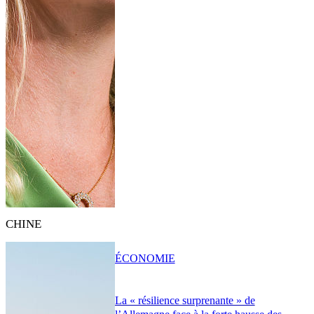
CHINE
ÉCONOMIE
La « résilience surprenante » de