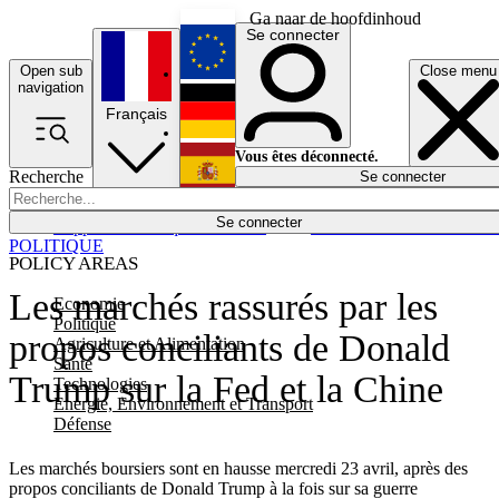
Ga naar de hoofdinhoud
Se connecter
Open sub
Close menu
English
navigation
Français
Deutsch
Vous êtes déconnecté.
Recherche
Se connecter
Español
Lumières éteintes
Se connecter
Rapporteur
Politique
Économie
Newsletters
Evénements
Em
POLITIQUE
POLICY AREAS
Les marchés rassurés par les
Economie
Politique
propos conciliants de Donald
Agriculture et Alimentation
Santé
Trump sur la Fed et la Chine
Technologies
Energie, Environnement et Transport
Défense
Les marchés boursiers sont en hausse mercredi 23 avril, après des
propos conciliants de Donald Trump à la fois sur sa guerre