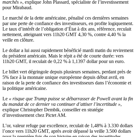
marchés »
, explique John Plassard, spécialiste de l’investissement
pour Mirabaud.
Le marché de la dette américaine, pénalisé ces dernières semaines
par une perte de confiance des investisseurs, en profite logiquement.
Le taux d’intérêt de l’obligation d’État à dix ans, référence, reculait
nettement, atteignant vers 11h20 GMT 4,30 %, contre 4,40 % la
veille en clôture.
Le dollar a lui aussi rapidement bénéficié mardi matin du revirement
du président américain. Mais le répit a été de courte durée: vers
11h20 GMT, il reculait de 0,22 % à 1,1397 dollar pour un euro.
Le billet vert dégringole depuis plusieurs semaines, perdant près de
5% face à la monnaie unique européenne depuis début avril, en
raison de la perte de confiance des investisseurs dans l’économie et
la politique américaine.
Le
« risque que Trump puisse se débarrasser de Powell avant la fin
du mandat de ce dernier va continuer d’attiser l’incertitude »
,
explique Christopher Dembik, conseiller en stratégie
d’investissement chez Pictet AM.
L’or, valeur refuge par excellence, reculait de 1,48% à 3.330 dollars
l’once vers 11h20 GMT, après avoir dépassé la veille 3.500 dollars
pour la première fois de son histoire en raison des incertitudes.