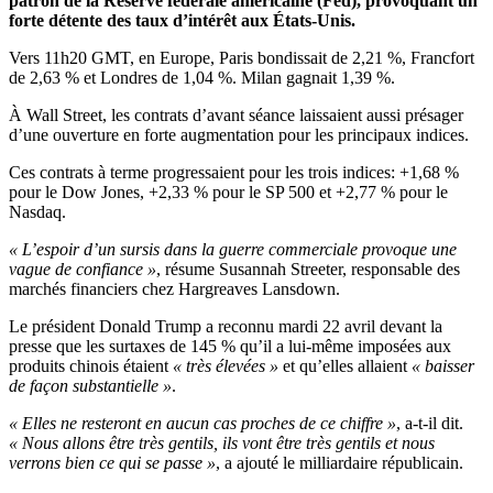
patron de la Réserve fédérale américaine (Fed), provoquant un
forte détente des taux d’intérêt aux États-Unis.
Vers 11h20 GMT, en Europe, Paris bondissait de 2,21 %, Francfort
de 2,63 % et Londres de 1,04 %. Milan gagnait 1,39 %.
À Wall Street, les contrats d’avant séance laissaient aussi présager
d’une ouverture en forte augmentation pour les principaux indices.
Ces contrats à terme progressaient pour les trois indices: +1,68 %
pour le Dow Jones, +2,33 % pour le SP 500 et +2,77 % pour le
Nasdaq.
« L’espoir d’un sursis dans la guerre commerciale provoque une
vague de confiance »
, résume Susannah Streeter, responsable des
marchés financiers chez Hargreaves Lansdown.
Le président Donald Trump a reconnu mardi 22 avril devant la
presse que les surtaxes de 145 % qu’il a lui-même imposées aux
produits chinois étaient
« très élevées »
et qu’elles allaient
« baisser
de façon substantielle »
.
« Elles ne resteront en aucun cas proches de ce chiffre »
, a-t-il dit.
« Nous allons être très gentils, ils vont être très gentils et nous
verrons bien ce qui se passe »
, a ajouté le milliardaire républicain.