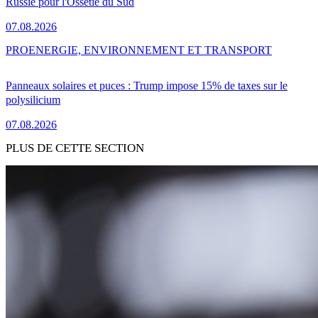
Russie pour l'Ossétie du Sud
07.08.2026
PRO
ENERGIE, ENVIRONNEMENT ET TRANSPORT
Panneaux solaires et puces : Trump impose 15% de taxes sur le
polysilicium
07.08.2026
PLUS DE CETTE SECTION