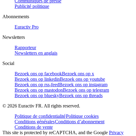
Communiqués de presse
Publicité politique
Abonnements
Euractiv Pro
Newsletters
Rapporteur
Newsletters en anglais
Social
Bezoek ons op facebook
Bezoek ons op x
Bezoek ons op linkedin
Bezoek ons op youtube
Bezoek ons op rss-feed
Bezoek ons op instagram
Bezoek ons op mastodon
Bezoek ons op telegram
Bezoek ons op bluesky
Bezoek ons op threads
©
2026
Euractiv FR. All rights reserved.
Politique de confidentialité
Politique cookies
Conditions générales
Conditions d’abonnement
Conditions de vente
This site is protected by reCAPTCHA, and the Google
Privacy