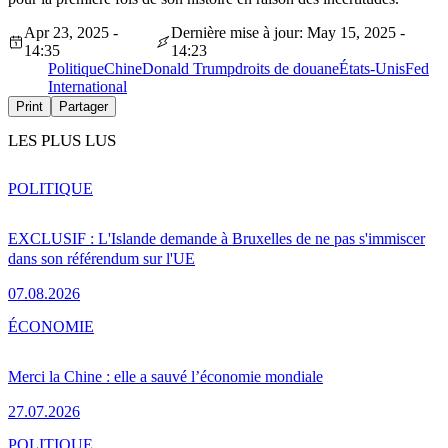
Apr 23, 2025 -
Dernière mise à jour: May 15, 2025 -
14:35
14:23
Politique
Chine
Donald Trump
droits de douane
États-Unis
Fed
International
Print
Partager
LES PLUS LUS
POLITIQUE
EXCLUSIF : L'Islande demande à Bruxelles de ne pas s'immiscer
dans son référendum sur l'UE
07.08.2026
ÉCONOMIE
Merci la Chine : elle a sauvé l’économie mondiale
27.07.2026
POLITIQUE