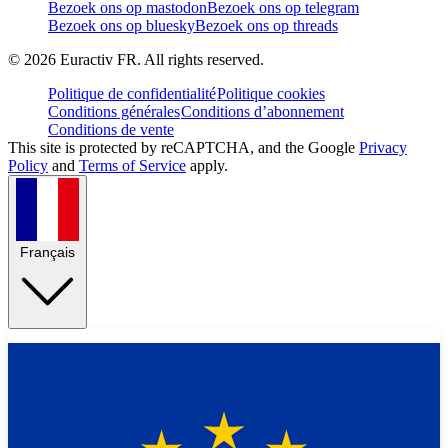
Bezoek ons op mastodon
Bezoek ons op telegram
Bezoek ons op bluesky
Bezoek ons op threads
©
2026
Euractiv FR. All rights reserved.
Politique de confidentialité
Politique cookies
Conditions générales
Conditions d’abonnement
Conditions de vente
This site is protected by reCAPTCHA, and the Google
Privacy
Policy
and
Terms of Service
apply.
Français