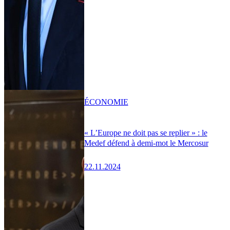
ÉCONOMIE
« L’Europe ne doit pas se replier » : le
Medef défend à demi-mot le Mercosur
22.11.2024