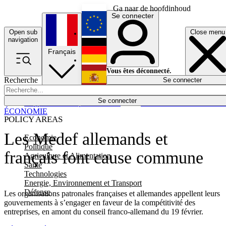
Ga naar de hoofdinhoud
Se connecter
Open sub
Close menu
English
navigation
Français
Deutsch
Vous êtes déconnecté.
Recherche
Se connecter
Español
Lumières éteintes
Se connecter
Rapporteur
Politique
Économie
Newsletters
Evénements
Em
ÉCONOMIE
POLICY AREAS
Les Medef allemands et
Economie
Politique
français font cause commune
Agriculture et Alimentation
Santé
Technologies
Energie, Environnement et Transport
Défense
Les organisations patronales françaises et allemandes appellent leurs
gouvernements à s’engager en faveur de la compétitivité des
entreprises, en amont du conseil franco-allemand du 19 février.