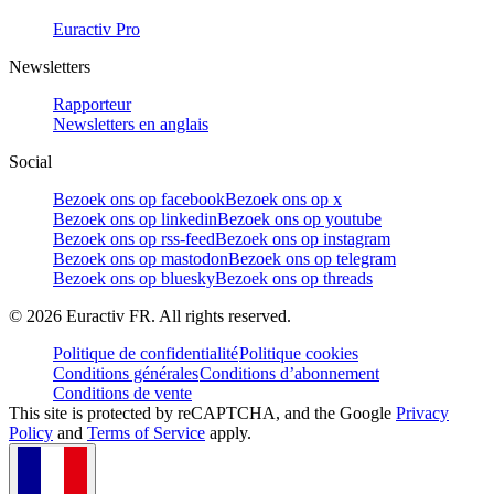
Euractiv Pro
Newsletters
Rapporteur
Newsletters en anglais
Social
Bezoek ons op facebook
Bezoek ons op x
Bezoek ons op linkedin
Bezoek ons op youtube
Bezoek ons op rss-feed
Bezoek ons op instagram
Bezoek ons op mastodon
Bezoek ons op telegram
Bezoek ons op bluesky
Bezoek ons op threads
©
2026
Euractiv FR. All rights reserved.
Politique de confidentialité
Politique cookies
Conditions générales
Conditions d’abonnement
Conditions de vente
This site is protected by reCAPTCHA, and the Google
Privacy
Policy
and
Terms of Service
apply.