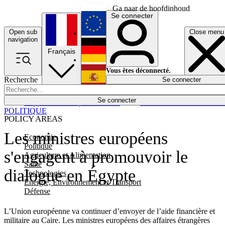
Ga naar de hoofdinhoud
Se connecter
Open sub
Close menu
English
navigation
Français
Deutsch
Vous êtes déconnecté.
Recherche
Se connecter
Español
Lumières éteintes
Se connecter
Rapporteur
Politique
Économie
Newsletters
Evénements
Em
POLITIQUE
POLICY AREAS
Les ministres européens
Economie
Politique
s'engagent à promouvoir le
Agriculture et Alimentation
Santé
dialogue en Égypte
Technologies
Energie, Environnement et Transport
Défense
L’Union européenne va continuer d’envoyer de l’aide financière et
militaire au Caire. Les ministres européens des affaires étrangères