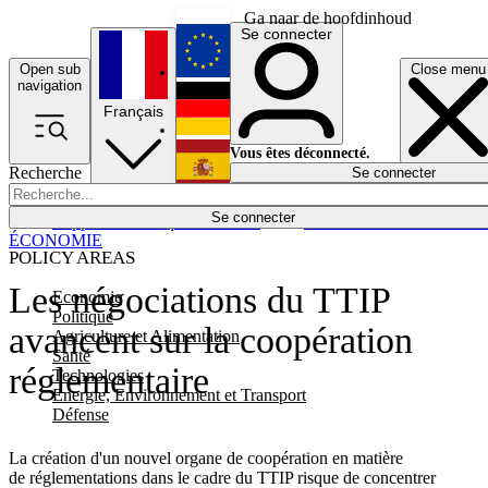
Ga naar de hoofdinhoud
Se connecter
Open sub
Close menu
English
navigation
Français
Deutsch
Vous êtes déconnecté.
Recherche
Se connecter
Español
Lumières éteintes
Se connecter
Rapporteur
Politique
Économie
Newsletters
Evénements
Em
ÉCONOMIE
POLICY AREAS
Les négociations du TTIP
Economie
Politique
avancent sur la coopération
Agriculture et Alimentation
Santé
réglementaire
Technologies
Energie, Environnement et Transport
Défense
La création d'un nouvel organe de coopération en matière
de réglementations dans le cadre du TTIP risque de concentrer