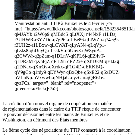
Manifestation anti-TTIP à Bruxelles le 4 février [<a
href="https://www.flickr.com/photos/greensefa/15823546513/in
qMJAYb-r2W6p9-qMBdcS-qLtXXj-r44NxF-r1LDaj-
r3UHWR-r3YZDq-q7gP6t-qLBe86-qLtWZh-q74eg9-
r3UH2z-r1LBxw-qLCWAT-qLyAN4-qLqVp1-
qLsks8-q6UnyQ-qLskkV-q6Unv3-qW8yuA-
q2CWWr-q2pZam-q1DLnV-qKPL6j-qEZ4vT-
q1DR3M-qXhFjZ-qET2iu-qEZ2xe-qXhDEM-qF1J2g-
q1DNax-qXrrQv-qXrrkx-qF1G4D-qERKBQ-
qV9gCo-q1rdy9-qEYWyr-qBxQbe-qSxE22-qSxDUZ-
pVLuNp-pVxwwb-qNHjaU-qyzGar-qQR61e-
qyzFCz" target="_blank" rel="noopener">
[greensefa/Flickr]</a>]
La création d’un nouvel organe de coopération en matière
de réglementations dans le cadre du TTIP risque de concentrer
le pouvoir décisionnel entre les mains de Bruxelles et de
Washington, au détriment des États membres.
Le 8ème cycle des négociations du TTIP consacré à la coordination