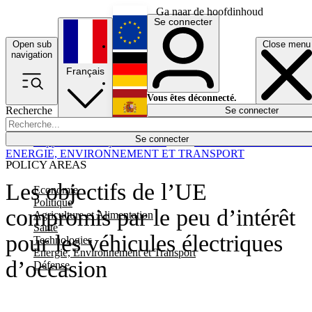
Ga naar de hoofdinhoud
Se connecter
Open sub
Close menu
English
navigation
Français
Deutsch
Vous êtes déconnecté.
Recherche
Se connecter
Español
Lumières éteintes
Se connecter
Rapporteur
Politique
Économie
Newsletters
Evénements
Em
ENERGIE, ENVIRONNEMENT ET TRANSPORT
POLICY AREAS
Les objectifs de l’UE
Economie
Politique
compromis par le peu d’intérêt
Agriculture et Alimentation
Santé
pour les véhicules électriques
Technologies
Energie, Environnement et Transport
d’occasion
Défense