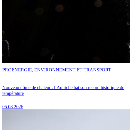
PRO
ENERGIE, ENVIRONNEMENT ET TRANSPORT
Nouveau dôme de chaleur : l’Autriche bat son record historique de
température
05.08.2026