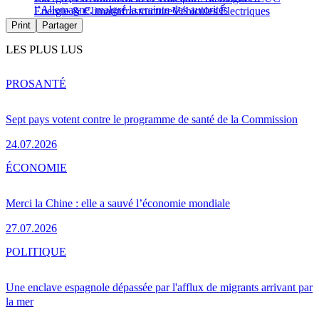
l’Allemagne, malgré la crainte des autorités
Energie & Climat
infrastructure
Véhicules Électriques
Print
Partager
LES PLUS LUS
PRO
SANTÉ
Sept pays votent contre le programme de santé de la Commission
24.07.2026
ÉCONOMIE
Merci la Chine : elle a sauvé l’économie mondiale
27.07.2026
POLITIQUE
Une enclave espagnole dépassée par l'afflux de migrants arrivant par
la mer