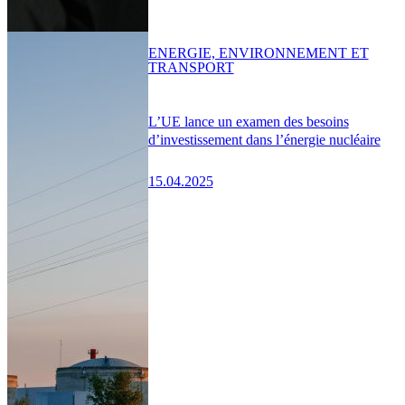
ENERGIE, ENVIRONNEMENT ET
TRANSPORT
L’UE lance un examen des besoins
d’investissement dans l’énergie nucléaire
15.04.2025