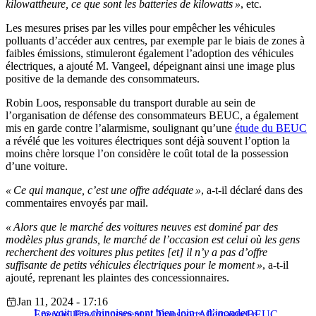
kilowattheure, ce que sont les batteries de kilowatts »
, etc.
Les mesures prises par les villes pour empêcher les véhicules
polluants d’accéder aux centres, par exemple par le biais de zones à
faibles émissions, stimuleront également l’adoption des véhicules
électriques, a ajouté M. Vangeel, dépeignant ainsi une image plus
positive de la demande des consommateurs.
Robin Loos, responsable du transport durable au sein de
l’organisation de défense des consommateurs BEUC, a également
mis en garde contre l’alarmisme, soulignant qu’une
étude du BEUC
a révélé que les voitures électriques sont déjà souvent l’option la
moins chère lorsque l’on considère le coût total de la possession
d’une voiture.
« Ce qui manque, c’est une offre adéquate »
, a-t-il déclaré dans des
commentaires envoyés par mail.
« Alors que le marché des voitures neuves est dominé par des
modèles plus grands, le marché de l’occasion est celui où les gens
recherchent des voitures plus petites [et] il n’y a pas d’offre
suffisante de petits véhicules électriques pour le moment »
, a-t-il
ajouté, reprenant les plaintes des concessionnaires.
Jan 11, 2024 - 17:16
Les voitures chinoises sont bien loin « d’inonder »
Energie, Environnement et Transport
Allemagne
BEUC