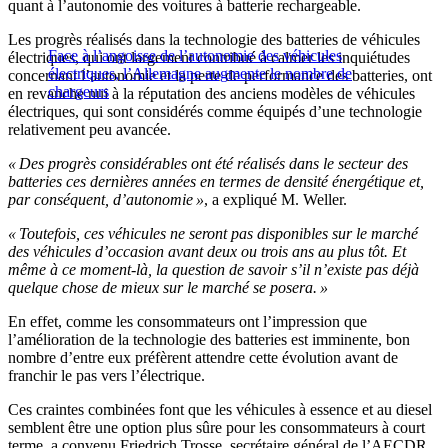
quant à l’autonomie des voitures à batterie rechargeable.
Les progrès réalisés dans la technologie des batteries de véhicules
Face à l’angoisse de l’autonomie des véhicules
électriques, qui ont largement contribué à calmer les inquiétudes
électriques, l’Allemagne augmente le nombre de
concernant l’autonomie et la perte de performance des batteries, ont
chargeurs
en revanche nui à la réputation des anciens modèles de véhicules
électriques, qui sont considérés comme équipés d’une technologie
relativement peu avancée.
« Des progrès considérables ont été réalisés dans le secteur des
batteries ces dernières années en termes de densité énergétique et,
par conséquent, d’autonomie »
, a expliqué M. Weller.
« Toutefois, ces véhicules ne seront pas disponibles sur le marché
des véhicules d’occasion avant deux ou trois ans au plus tôt. Et
même à ce moment-là, la question de savoir s’il n’existe pas déjà
quelque chose de mieux sur le marché se posera. »
En effet, comme les consommateurs ont l’impression que
l’amélioration de la technologie des batteries est imminente, bon
nombre d’entre eux préfèrent attendre cette évolution avant de
franchir le pas vers l’électrique.
Ces craintes combinées font que les véhicules à essence et au diesel
semblent être une option plus sûre pour les consommateurs à court
terme, a convenu Friedrich Trosse, secrétaire général de l’AECDR,