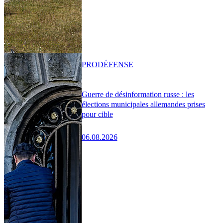
PRO
DÉFENSE
Guerre de désinformation russe : les
élections municipales allemandes prises
pour cible
06.08.2026