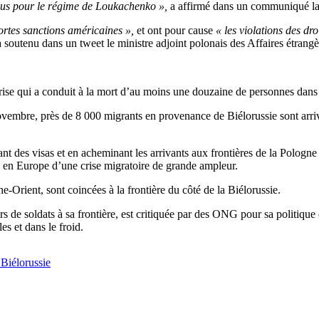
enus pour le régime de Loukachenko »,
a affirmé dans un communiqué la m
ortes sanctions américaines »,
et ont pour cause
« les violations des dr
, a soutenu dans un tweet le ministre adjoint polonais des Affaires étran
se qui a conduit à la mort d’au moins une douzaine de personnes dans l
ovembre, près de 8 000 migrants en provenance de Biélorussie sont arrivé
ant des visas et en acheminant les arrivants aux frontières de la Pologn
te en Europe d’une crise migratoire de grande ampleur.
-Orient, sont coincées à la frontière du côté de la Biélorussie.
rs de soldats à sa frontière, est critiquée par des ONG pour sa politiqu
es et dans le froid.
 Biélorussie