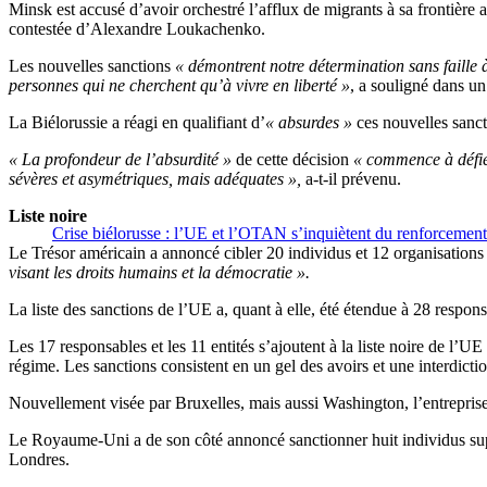
Minsk est accusé d’avoir orchestré l’afflux de migrants à sa frontière 
contestée d’Alexandre Loukachenko.
Les nouvelles sanctions
« démontrent notre détermination sans faille à
personnes qui ne cherchent qu’à vivre en liberté »
, a souligné dans u
La Biélorussie a réagi en qualifiant d’
« absurdes »
ces nouvelles sanct
« La profondeur de l’absurdité »
de cette décision
« commence à défie
sévères et asymétriques, mais adéquates »,
a-t-il prévenu.
Liste noire
Crise biélorusse : l’UE et l’OTAN s’inquiètent du renforcement 
Le Trésor américain a annoncé cibler 20 individus et 12 organisation
visant les droits humains et la démocratie ».
La liste des sanctions de l’UE a, quant à elle, été étendue à 28 respon
Les 17 responsables et les 11 entités s’ajoutent à la liste noire de l’
régime. Les sanctions consistent en un gel des avoirs et une interdicti
Nouvellement visée par Bruxelles, mais aussi Washington, l’entreprise 
Le Royaume-Uni a de son côté annoncé sanctionner huit individus supp
Londres.