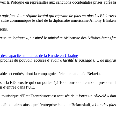
avec la Pologne en représailles aux sanctions occidentales prises après l
 agir face à un régime brutal qui réprime de plus en plus les Biélorusse
n autre communiqué le chef de la diplomatie américaine Antony Blinken
ions.
r toute logique »
, a estimé le ministère biélorusse des Affaires étran
des capacités militaires de la Russie en Ukraine
s proches du pouvoir, accusés d’avoir
« facilité le passage (…) de migra
sables et entités, dont la compagnie aérienne nationale Belavia.
UE sur la Biélorussie qui comporte déjà 166 noms dont ceux du président L
on d’entrée dans l’UE.
touristique d’Etat Tsentrkurort est accusée de
« jouer un rôle-clé »
dans
lémentaires ainsi que l’entreprise étatique Belaruskali,
« l’un des plu