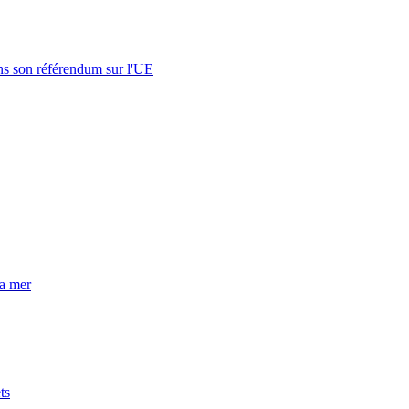
s son référendum sur l'UE
la mer
ts