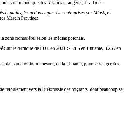
inistre britannique des Affaires étrangères, Liz Truss.
oits humains, les actions agressives entreprises par Minsk, et
gères Marcin Przydacz.
a zone frontalière, selon les médias polonais.
s sur le territoire de l’UE en 2021 : 4 285 en Lituanie, 3 255 en
e et, dans une moindre mesure, de la Lituanie, pour se venger des
e de refoulement vers la Biélorussie des migrants, dont beaucoup se