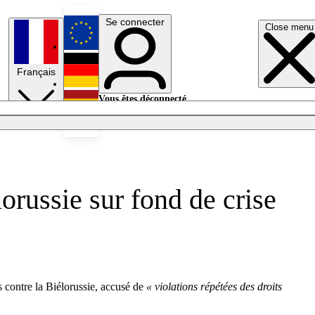
Se connecter
Close menu
English
Français
Deutsch
Vous êtes déconnecté.
Se connecter
Español
Lumières éteintes
orussie sur fond de crise
contre la Biélorussie, accusé de
« violations répétées des droits