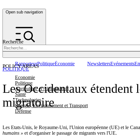
Open sub navigation
Recherche
Rapporteur
Politique
Économie
Newsletters
Evénements
Em
POLICY AREAS
POLITIQUE
Economie
Politique
Les Occidentaux étendent le
Agriculture et Alimentation
Santé
migratoire
Technologies
Energie, Environnement et Transport
Défense
Les Etats-Unis, le Royaume-Uni, l'Union européenne (UE) et le Canad
humains »
et d'organiser le passage de migrants vers l'UE.