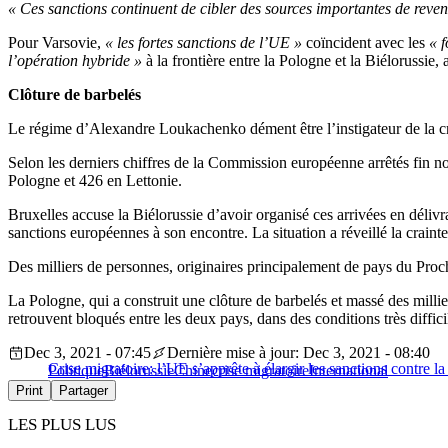
« Ces sanctions continuent de cibler des sources importantes de rev
Pour Varsovie,
« les fortes sanctions de l’UE »
coïncident avec les
« f
l’opération hybride »
à la frontière entre la Pologne et la Biélorussie
Clôture de barbelés
Le régime d’Alexandre Loukachenko dément être l’instigateur de la cri
Selon les derniers chiffres de la Commission européenne arrêtés fin n
Pologne et 426 en Lettonie.
Bruxelles accuse la Biélorussie d’avoir organisé ces arrivées en délivr
sanctions européennes à son encontre. La situation a réveillé la crain
Des milliers de personnes, originaires principalement de pays du Proche
La Pologne, qui a construit une clôture de barbelés et massé des millie
retrouvent bloqués entre les deux pays, dans des conditions très difficil
Dec 3, 2021 - 07:45
Dernière mise à jour: Dec 3, 2021 - 08:40
Crise migratoire: l’UE s’apprête à élargir les sanctions contre la
Politique
Biélorussie
Chine
crise migratoire
International
Print
Partager
LES PLUS LUS