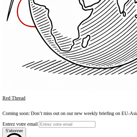
Red Thread
Coming soon: Don’t miss out on our new weekly briefing on EU-Asia 
Entrez votre email
S'abonner