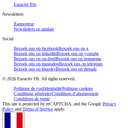
Euractiv Pro
Newsletters
Rapporteur
Newsletters en anglais
Social
Bezoek ons op facebook
Bezoek ons op x
Bezoek ons op linkedin
Bezoek ons op youtube
Bezoek ons op rss-feed
Bezoek ons op instagram
Bezoek ons op mastodon
Bezoek ons op telegram
Bezoek ons op bluesky
Bezoek ons op threads
©
2026
Euractiv FR. All rights reserved.
Politique de confidentialité
Politique cookies
Conditions générales
Conditions d’abonnement
Conditions de vente
This site is protected by reCAPTCHA, and the Google
Privacy
Policy
and
Terms of Service
apply.