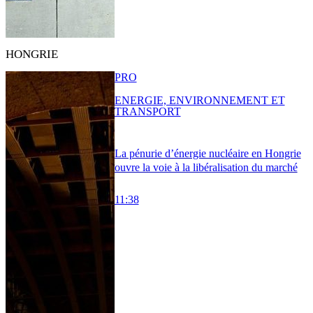
HONGRIE
PRO
ENERGIE, ENVIRONNEMENT ET
TRANSPORT
La pénurie d’énergie nucléaire en Hongrie
ouvre la voie à la libéralisation du marché
11:38