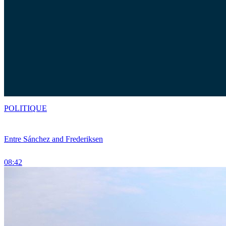
POLITIQUE
Entre Sánchez and Frederiksen
08:42