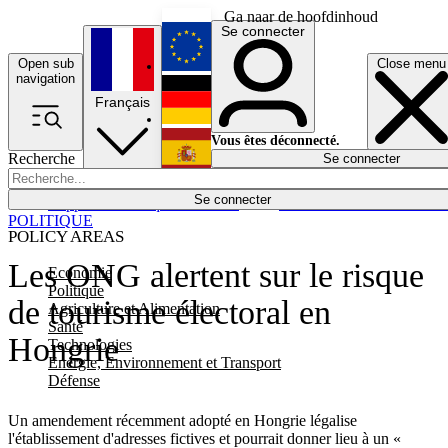
Ga naar de hoofdinhoud
Se connecter
Open sub
Close menu
English
navigation
Français
Deutsch
Vous êtes déconnecté.
Recherche
Se connecter
Español
Lumières éteintes
Se connecter
Rapporteur
Politique
Économie
Newsletters
Evénements
Em
POLITIQUE
POLICY AREAS
Les ONG alertent sur le risque
Economie
Politique
de tourisme électoral en
Agriculture et Alimentation
Santé
Hongrie
Technologies
Energie, Environnement et Transport
Défense
Un amendement récemment adopté en Hongrie légalise
l'établissement d'adresses fictives et pourrait donner lieu à un «