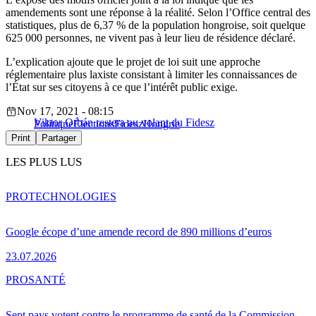
amendements sont une réponse à la réalité. Selon l’Office central des
statistiques, plus de 6,37 % de la population hongroise, soit quelque
625 000 personnes, ne vivent pas à leur lieu de résidence déclaré.
L’explication ajoute que le projet de loi suit une approche
réglementaire plus laxiste consistant à limiter les connaissances de
l’État sur ses citoyens à ce que l’intérêt public exige.
Nov 17, 2021 - 08:15
Viktor Orbán restera au volant du Fidesz
Politique
Élections
Fidesz
Hongrie
Print
Partager
LES PLUS LUS
PRO
TECHNOLOGIES
Google écope d’une amende record de 890 millions d’euros
23.07.2026
PRO
SANTÉ
Sept pays votent contre le programme de santé de la Commission