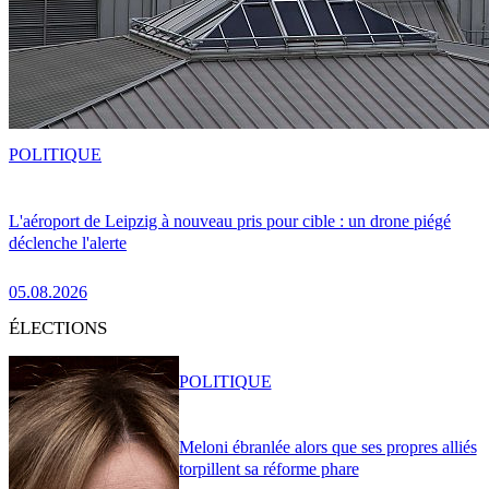
POLITIQUE
L'aéroport de Leipzig à nouveau pris pour cible : un drone piégé
déclenche l'alerte
05.08.2026
ÉLECTIONS
POLITIQUE
Meloni ébranlée alors que ses propres alliés
torpillent sa réforme phare