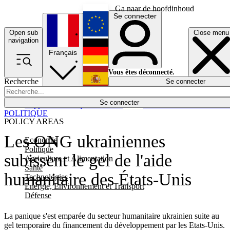
Ga naar de hoofdinhoud
Se connecter
Open sub
Close menu
English
navigation
Français
Deutsch
Vous êtes déconnecté.
Recherche
Se connecter
Español
Lumières éteintes
Se connecter
Rapporteur
Politique
Économie
Newsletters
Evénements
Em
POLITIQUE
POLICY AREAS
Les ONG ukrainiennes
Economie
Politique
subissent le gel de l'aide
Agriculture et Alimentation
Santé
humanitaire des États-Unis
Technologies
Energie, Environnement et Transport
Défense
La panique s'est emparée du secteur humanitaire ukrainien suite au
gel temporaire du financement du développement par les Etats-Unis.