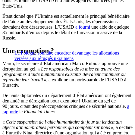
dans les fonds de l’USAID et d’autres agences financées par les
États-Unis.
Étant donné que l’Ukraine est actuellement le principal bénéficiaire
de l’aide au développement des États-Unis, les répercussions
devraient être désastreuses. L’USAID
a fourni
une aide de quelque
35 milliards d’euros depuis le début de l’invasion massive de la
Russie.
Une exemption ?
La Pologne souhaite encadrer davantage les allocations
versées aux réfugiés ukrainiens
Mardi, le secrétaire d’État américain Marco Rubio a approuvé une
dérogation au gel.
« Les responsables de la mise en œuvre des
programmes d’aide humanitaire existants devraient continuer ou
reprendre leur travail »
, a expliqué un porte-parole de l’USAID à
Euractiv.
De hauts diplomates du département d’État américain ont également
demandé une dérogation pour exempter l’Ukraine du gel de
90 jours, citant des préoccupations critiques de sécurité nationale,
a
rapporté
le
Financial Times
.
« Cette suspension de l’aide humanitaire du jour au lendemain
affecte d’innombrables personnes qui comptent sur nous »
, a déclaré
à Euractiv Nina, directrice d’une organisation qui a été en première