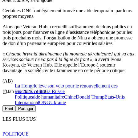
Américains »
, a-t-il ajouté.
Certaines ONG ont également trouvé une aide temporaire par leurs
propres moyens.
Alors que Veteran Hub a recueilli suffisamment de dons publics en
trois jours pour financer sa ligne d’assistance téléphonique pour les
trois prochains mois, l’organisation de Nina a obtenu une promesse
de don d’un partenaire européen pour couvrir les salaires.
« Chaque hryvnia ukrainienne [la monnaie ukrainienne] qui va aux
services sociaux ne va pas à la ligne de front »
, a averti Ivona
Kostyna, de Veteran Hub. Elle appelle l’Europe à soutenir
davantage la société civile ukrainienne en cette période critique.
(AB)
La Hongrie lève son veto pour le renouvellement des
Jan 31, 2025 - 13:46
sanctions contre la Russie
Politique
aide humanitaire
Chine
Donald Trump
États-Unis
International
ONG
Ukraine
Print
Partager
LES PLUS LUS
POLITIQUE