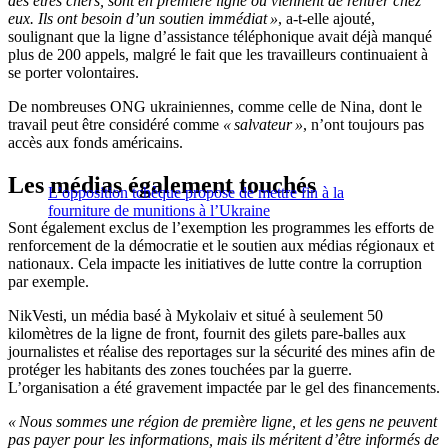
des êtres chers, sont en première ligne ou viennent de rentrer chez
eux. Ils ont besoin d’un soutien immédiat »
, a-t-elle ajouté,
soulignant que la ligne d’assistance téléphonique avait déjà manqué
plus de 200 appels, malgré le fait que les travailleurs continuaient à
se porter volontaires.
De nombreuses ONG ukrainiennes, comme celle de Nina, dont le
travail peut être considéré comme
« salvateur »
, n’ont toujours pas
accès aux fonds américains.
Les médias également touchés
L’opposition tchèque propose de mettre fin à la
fourniture de munitions à l’Ukraine
Sont également exclus de l’exemption les programmes les efforts de
renforcement de la démocratie et le soutien aux médias régionaux et
nationaux. Cela impacte les initiatives de lutte contre la corruption
par exemple.
NikVesti, un média basé à Mykolaiv et situé à seulement 50
kilomètres de la ligne de front, fournit des gilets pare-balles aux
journalistes et réalise des reportages sur la sécurité des mines afin de
protéger les habitants des zones touchées par la guerre.
L’organisation a été gravement impactée par le gel des financements.
« Nous sommes une région de première ligne, et les gens ne peuvent
pas payer pour les informations, mais ils méritent d’être informés de