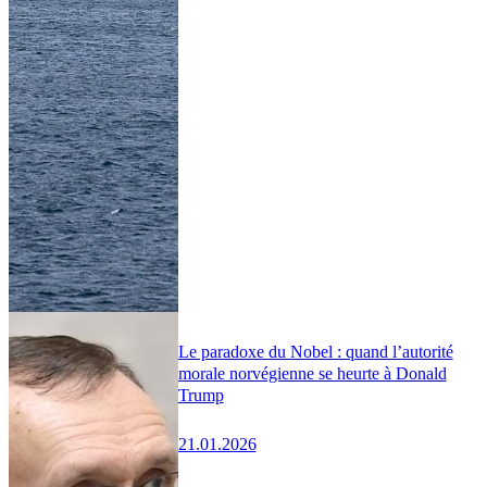
Le paradoxe du Nobel : quand l’autorité
morale norvégienne se heurte à Donald
Trump
21.01.2026