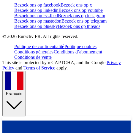
Bezoek ons op facebook
Bezoek ons op x
Bezoek ons op linkedin
Bezoek ons op youtube
Bezoek ons op rss-feed
Bezoek ons op instagram
Bezoek ons op mastodon
Bezoek ons op telegram
Bezoek ons op bluesky
Bezoek ons op threads
©
2026
Euractiv FR. All rights reserved.
Politique de confidentialité
Politique cookies
Conditions générales
Conditions d’abonnement
Conditions de vente
This site is protected by reCAPTCHA, and the Google
Privacy
Policy
and
Terms of Service
apply.
Français