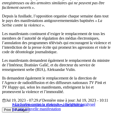
enregistreuses ou des armoires similaires qui ne peuvent pas être
facilement ouverts »
.
Depuis la fusillade, l’opposition organise chaque semaine dans tout
le pays des manifestations antigouvernementales baptisées
« La
Serbie contre la violence »
.
Les manifestants continuent d’exiger le remplacement de tous les
membres de l’autorité de régulation des médias électroniques,
l’annulation des programmes télévisés qui encouragent la violence et
l’interdiction de la presse écrite qui promeut les agressions et viole le
code de déontologie journalistique.
Les manifestants demandent également le remplacement du ministre
de l’Intérieur, Bratislav Gašić, et du directeur du service de
renseignement serbe (BIA), Aleksandar Vulin.
Ils demandent également le remplacement de la direction de
l’Agence de radiodiffusion et des diffuseurs nationaux
TV Pink
et
TV Happy
qui, selon les manifestants, enfreignent la loi et
promeuvent la violence et l’immoralité.
Jul 19, 2023 - 07:29
Dernière mise à jour: Jul 19, 2023 - 10:11
« La Serbie contre la violence » : Belgrade paralyseé
Politique
commission d'enquête
sécurité
Serbie
par une nouvelle manifestation
Print
Partager