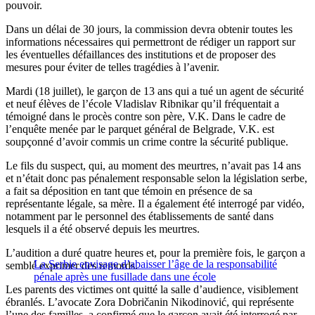
pouvoir.
Dans un délai de 30 jours, la commission devra obtenir toutes les
informations nécessaires qui permettront de rédiger un rapport sur
les éventuelles défaillances des institutions et de proposer des
mesures pour éviter de telles tragédies à l’avenir.
Mardi (18 juillet), le garçon de 13 ans qui a tué un agent de sécurité
et neuf élèves de l’école Vladislav Ribnikar qu’il fréquentait a
témoigné dans le procès contre son père, V.K. Dans le cadre de
l’enquête menée par le parquet général de Belgrade, V.K. est
soupçonné d’avoir commis un crime contre la sécurité publique.
Le fils du suspect, qui, au moment des meurtres, n’avait pas 14 ans
et n’était donc pas pénalement responsable selon la législation serbe,
a fait sa déposition en tant que témoin en présence de sa
représentante légale, sa mère. Il a également été interrogé par vidéo,
notamment par le personnel des établissements de santé dans
lesquels il a été observé depuis les meurtres.
L’audition a duré quatre heures et, pour la première fois, le garçon a
La Serbie envisage d’abaisser l’âge de la responsabilité
semblé exprimer des remords.
pénale après une fusillade dans une école
Les parents des victimes ont quitté la salle d’audience, visiblement
ébranlés. L’avocate Zora Dobričanin Nikodinović, qui représente
l’une des familles, a confirmé que le garçon avait été interrogé par