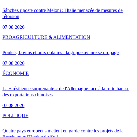
Sánchez riposte contre Meloni : l'Italie menacée de mesures de
rétorsion
07.08.2026
PRO
AGRICULTURE & ALIMENTATION
Poulets, bovins et ours polaires : la grippe aviaire se propage
07.08.2026
ÉCONOMIE
La « résilience surprenante » de l'Allemagne face à la forte hausse
des exportations chinoises
07.08.2026
POLITIQUE
Quatre pays européens mettent en garde contre les projets de la
Russie pour l'Ossétie du Sud