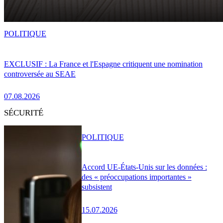
POLITIQUE
EXCLUSIF : La France et l'Espagne critiquent une nomination
controversée au SEAE
07.08.2026
SÉCURITÉ
POLITIQUE
Accord UE-États-Unis sur les données :
des « préoccupations importantes »
subsistent
15.07.2026