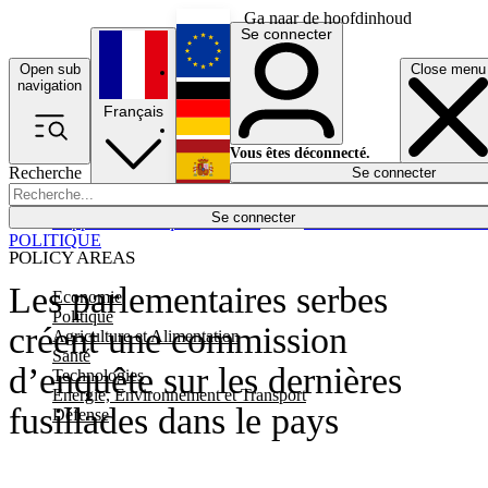
Ga naar de hoofdinhoud
Se connecter
Open sub
Close menu
English
navigation
Français
Deutsch
Vous êtes déconnecté.
Recherche
Se connecter
Español
Lumières éteintes
Se connecter
Rapporteur
Politique
Économie
Newsletters
Evénements
Em
POLITIQUE
POLICY AREAS
Les parlementaires serbes
Economie
Politique
créent une commission
Agriculture et Alimentation
Santé
d’enquête sur les dernières
Technologies
Energie, Environnement et Transport
fusillades dans le pays
Défense