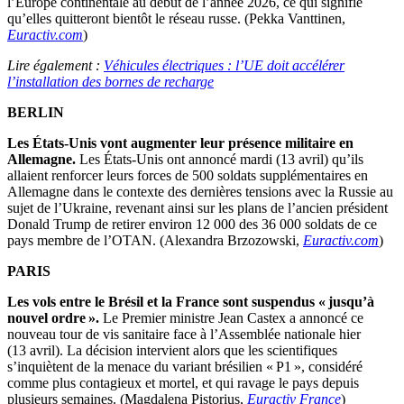
l’Europe continentale au début de l’année 2026, ce qui signifie
qu’elles quitteront bientôt le réseau russe. (Pekka Vanttinen,
Euractiv.com
)
Lire également :
Véhicules électriques : l’UE doit accélérer
l’installation des bornes de recharge
BERLIN
Les États-Unis vont augmenter leur présence militaire en
Allemagne.
Les États-Unis ont annoncé mardi (13 avril) qu’ils
allaient renforcer leurs forces de 500 soldats supplémentaires en
Allemagne dans le contexte des dernières tensions avec la Russie au
sujet de l’Ukraine, revenant ainsi sur les plans de l’ancien président
Donald Trump de retirer environ 12 000 des 36 000 soldats de ce
pays membre de l’OTAN. (Alexandra Brzozowski,
Euractiv.com
)
PARIS
Les vols entre le Brésil et la France sont suspendus « jusqu’à
nouvel ordre ».
Le Premier ministre Jean Castex a annoncé ce
nouveau tour de vis sanitaire face à l’Assemblée nationale hier
(13 avril). La décision intervient alors que les scientifiques
s’inquiètent de la menace du variant brésilien « P1 », considéré
comme plus contagieux et mortel, et qui ravage le pays depuis
plusieurs semaines. (Magdalena Pistorius,
Euractiv France
)