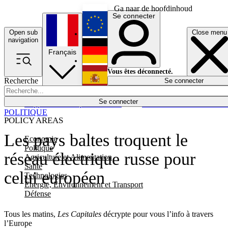
Ga naar de hoofdinhoud
Se connecter
Open sub
Close menu
English
navigation
Français
Deutsch
Vous êtes déconnecté.
Recherche
Se connecter
Español
Lumières éteintes
Se connecter
Rapporteur
Politique
Économie
Newsletters
Evénements
Em
POLITIQUE
POLICY AREAS
Les pays baltes troquent le
Economie
Politique
réseau électrique russe pour
Agriculture et Alimentation
Santé
celui européen
Technologies
Energie, Environnement et Transport
Défense
Tous les matins,
Les Capitales
décrypte pour vous l’info à travers
l’Europe