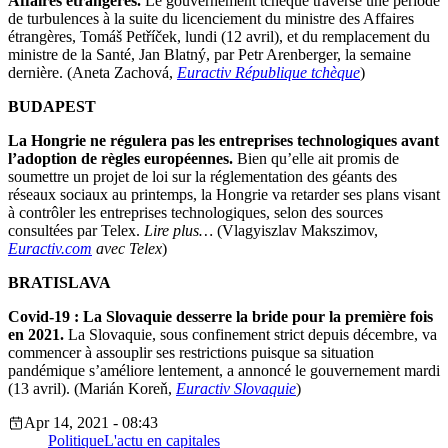
Affaires étrangères.
Le gouvernement tchèque traverse une période
de turbulences à la suite du licenciement du ministre des Affaires
étrangères, Tomáš Petříček, lundi (12 avril), et du remplacement du
ministre de la Santé, Jan Blatný, par Petr Arenberger, la semaine
dernière. (Aneta Zachová,
Euractiv République tchèque
)
BUDAPEST
La Hongrie ne régulera pas les entreprises technologiques avant
l’adoption de règles européennes.
Bien qu’elle ait promis de
soumettre un projet de loi sur la réglementation des géants des
réseaux sociaux au printemps, la Hongrie va retarder ses plans visant
à contrôler les entreprises technologiques, selon des sources
consultées par Telex.
Lire plus…
(Vlagyiszlav Makszimov,
Euractiv.com
avec Telex
)
BRATISLAVA
Covid-19 : La Slovaquie desserre la bride pour la première fois
en 2021.
La Slovaquie, sous confinement strict depuis décembre, va
commencer à assouplir ses restrictions puisque sa situation
pandémique s’améliore lentement, a annoncé le gouvernement mardi
(13 avril). (Marián Koreň,
Euractiv Slovaquie
)
Apr 14, 2021 - 08:43
Politique
L'actu en capitales