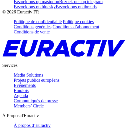
Bezoek ons op mastodon
Bezoek ons op telegram
Bezoek ons op bluesky
Bezoek ons op threads
©
2026
Euractiv FR
Politique de confidentialité
Politique cookies
Conditions générales
Conditions d’abonnement
Conditions de vente
Services
Media Solutions
Projets publics européens
Evénements
Emplois
Agenda
Communiqués de presse
Members’ Circle
À Propos d'Euractiv
À propos d’Euractiv