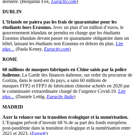
dernière. (Benjamin Fox,
Euractiv.com
)
DUBLIN
L’Irlande ne paiera pas les frais de quarantaine pour les
étudiants hors Erasmus.
Avec un plan d’un million d’euros, le
gouvernement irlandais ne prendra en charge que les étudiants
Erasmus irlandais devant passer en quarantaine obligatoire dans un
hôtel, laissant les étudiants non Erasmus en dehors du plan.
Lire
plus…
(Paula Kenny,
Euractiv.com
)
ROME
60 millions de masques fabriqués en Chine saisis par la police
italienne.
La Garde des finances italienne, sur ordre du procureur de
Gorizia, dans le nord-est du pays, a saisi 60 millions de
masques FFP2 et FFP3 de fabrication chinoise achetés en 2020 par
le commissaire extraordinaire chargé de l’urgence Covid-19.
Lire
plus…
(Daniele Lettig,
Euractiv Italie
)
MADRID
Axer la relance sur la transition écologique et la numérisation.
L’Espagne prévoit d’investir 68 % de sa part des fonds européens
post-pandémie dans la transition écologique et la numérisation entre
2021 et 2023. (
Euroefe
)