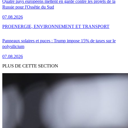
Quatre pays européens mettent en garde contre les projets de la
Russie pour l'Ossétie du Sud
07.08.2026
PRO
ENERGIE, ENVIRONNEMENT ET TRANSPORT
Panneaux solaires et puces : Trump impose 15% de taxes sur le
polysilicium
07.08.2026
PLUS DE CETTE SECTION