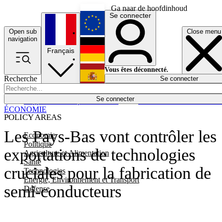
Ga naar de hoofdinhoud
Se connecter
Open sub
Close menu
English
navigation
Français
Deutsch
Vous êtes déconnecté.
Recherche
Se connecter
Español
Lumières éteintes
Se connecter
Rapporteur
Politique
Économie
Newsletters
Evénements
Em
ÉCONOMIE
POLICY AREAS
Les Pays-Bas vont contrôler les
Economie
Politique
exportations de technologies
Agriculture et Alimentation
Santé
cruciales pour la fabrication de
Technologies
Energie, Environnement et Transport
semi-conducteurs
Défense