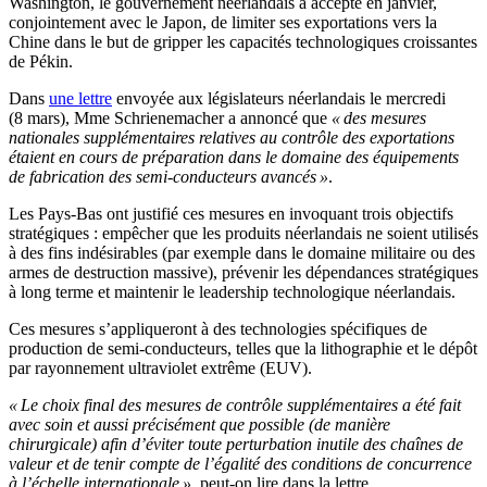
Washington, le gouvernement néerlandais a accepté en janvier,
conjointement avec le Japon, de limiter ses exportations vers la
Chine dans le but de gripper les capacités technologiques croissantes
de Pékin.
Dans
une lettre
envoyée aux législateurs néerlandais le mercredi
(8 mars), Mme Schrienemacher a annoncé que
« des mesures
nationales supplémentaires relatives au contrôle des exportations
étaient en cours de préparation dans le domaine des équipements
de fabrication des semi-conducteurs avancés »
.
Les Pays-Bas ont justifié ces mesures en invoquant trois objectifs
stratégiques : empêcher que les produits néerlandais ne soient utilisés
à des fins indésirables (par exemple dans le domaine militaire ou des
armes de destruction massive), prévenir les dépendances stratégiques
à long terme et maintenir le leadership technologique néerlandais.
Ces mesures s’appliqueront à des technologies spécifiques de
production de semi-conducteurs, telles que la lithographie et le dépôt
par rayonnement ultraviolet extrême (EUV).
« Le choix final des mesures de contrôle supplémentaires a été fait
avec soin et aussi précisément que possible (de manière
chirurgicale) afin d’éviter toute perturbation inutile des chaînes de
valeur et de tenir compte de l’égalité des conditions de concurrence
à l’échelle internationale »
, peut-on lire dans la lettre.