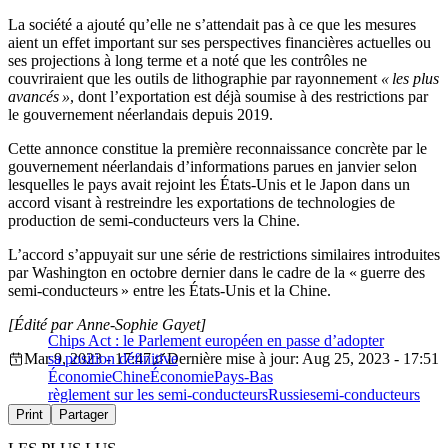
La société a ajouté qu’elle ne s’attendait pas à ce que les mesures
aient un effet important sur ses perspectives financières actuelles ou
ses projections à long terme et a noté que les contrôles ne
couvriraient que les outils de lithographie par rayonnement
« les plus
avancés »
, dont l’exportation est déjà soumise à des restrictions par
le gouvernement néerlandais depuis 2019.
Cette annonce constitue la première reconnaissance concrète par le
gouvernement néerlandais d’informations parues en janvier selon
lesquelles le pays avait rejoint les États-Unis et le Japon dans un
accord visant à restreindre les exportations de technologies de
production de semi-conducteurs vers la Chine.
L’accord s’appuyait sur une série de restrictions similaires introduites
par Washington en octobre dernier dans le cadre de la « guerre des
semi-conducteurs » entre les États-Unis et la Chine.
[Édité par Anne-Sophie Gayet]
Chips Act : le Parlement européen en passe d’adopter
Mar 9, 2023 - 17:47
sa position définitive
Dernière mise à jour: Aug 25, 2023 - 17:51
Économie
Chine
Économie
Pays-Bas
règlement sur les semi-conducteurs
Russie
semi-conducteurs
Print
Partager