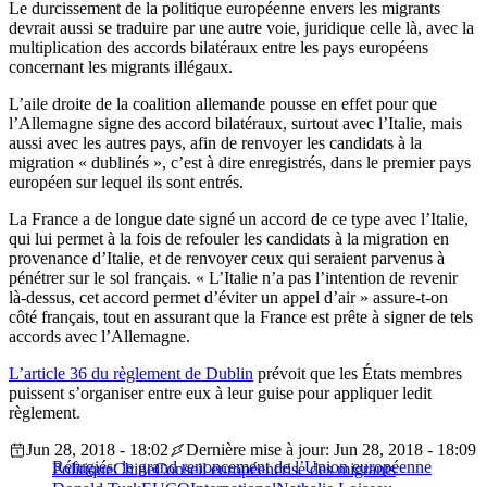
Le durcissement de la politique européenne envers les migrants
devrait aussi se traduire par une autre voie, juridique celle là, avec la
multiplication des accords bilatéraux entre les pays européens
concernant les migrants illégaux.
L’aile droite de la coalition allemande pousse en effet pour que
l’Allemagne signe des accord bilatéraux, surtout avec l’Italie, mais
aussi avec les autres pays, afin de renvoyer les candidats à la
migration « dublinés », c’est à dire enregistrés, dans le premier pays
européen sur lequel ils sont entrés.
La France a de longue date signé un accord de ce type avec l’Italie,
qui lui permet à la fois de refouler les candidats à la migration en
provenance d’Italie, et de renvoyer ceux qui seraient parvenus à
pénétrer sur le sol français. « L’Italie n’a pas l’intention de revenir
là-dessus, cet accord permet d’éviter un appel d’air » assure-t-on
côté français, tout en assurant que la France est prête à signer de tels
accords avec l’Allemagne.
L’article 36 du règlement de Dublin
prévoit que les États membres
puissent s’organiser entre eux à leur guise pour appliquer ledit
règlement.
Jun 28, 2018 - 18:02
Dernière mise à jour: Jun 28, 2018 - 18:09
Réfugiés: le grand renoncement de l’Union européenne
Politique
Chine
Conseil européen
crise des migrants