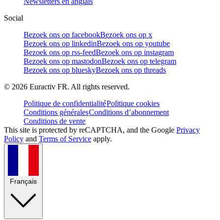
Newsletters en anglais
Social
Bezoek ons op facebook
Bezoek ons op x
Bezoek ons op linkedin
Bezoek ons op youtube
Bezoek ons op rss-feed
Bezoek ons op instagram
Bezoek ons op mastodon
Bezoek ons op telegram
Bezoek ons op bluesky
Bezoek ons op threads
©
2026
Euractiv FR. All rights reserved.
Politique de confidentialité
Politique cookies
Conditions générales
Conditions d’abonnement
Conditions de vente
This site is protected by reCAPTCHA, and the Google
Privacy
Policy
and
Terms of Service
apply.
Français