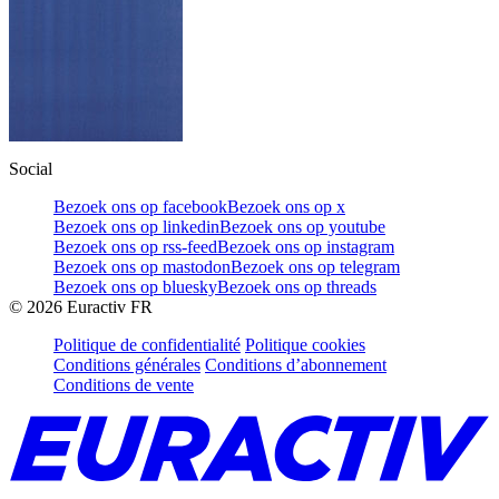
Social
Bezoek ons op facebook
Bezoek ons op x
Bezoek ons op linkedin
Bezoek ons op youtube
Bezoek ons op rss-feed
Bezoek ons op instagram
Bezoek ons op mastodon
Bezoek ons op telegram
Bezoek ons op bluesky
Bezoek ons op threads
©
2026
Euractiv FR
Politique de confidentialité
Politique cookies
Conditions générales
Conditions d’abonnement
Conditions de vente