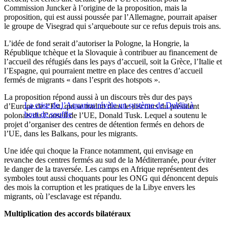
Commission Juncker à l’origine de la proposition, mais la
proposition, qui est aussi poussée par l’Allemagne, pourrait apaiser
le groupe de Visegrad qui s’arqueboute sur ce refus depuis trois ans.
L’idée de fond serait d’autoriser la Pologne, la Hongrie, la
République tchèque et la Slovaquie à contribuer au financement de
l’accueil des réfugiés dans les pays d’accueil, soit la Grèce, l’Italie et
l’Espagne, qui pourraient mettre en place des centres d’accueil
fermés de migrants « dans l’esprit des hotspots ».
La proposition répond aussi à un discours très dur des pays
La crise de l’Aquarius révèle un système de Dublin à
d’Europe de l’Est, qui se traduit dans le discours du président
bout de souffle
polonais du Conseil de l’UE, Donald Tusk. Lequel a soutenu le
projet d’organiser des centres de détention fermés en dehors de
l’UE, dans les Balkans, pour les migrants.
Une idée qui choque la France notamment, qui envisage en
revanche des centres fermés au sud de la Méditerranée, pour éviter
le danger de la traversée. Les camps en Afrique représentent des
symboles tout aussi choquants pour les ONG qui dénoncent depuis
des mois la corruption et les pratiques de la Libye envers les
migrants, où l’esclavage est répandu.
Multiplication des accords bilatéraux