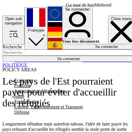
Ga naar de hoofdinhoud
Se connecter
Open sub
Close menu
English
navigation
Français
Deutsch
Vous êtes déconnecté.
Recherche
Se connecter
Español
Lumières éteintes
Se connecter
Rapporteur
Politique
Économie
Newsletters
Evénements
Em
POLITIQUE
POLICY AREAS
Les pays de l'Est pourraient
Economie
Politique
payer pour éviter d'accueillir
Agriculture et Alimentation
Santé
des réfugiés
Technologies
Energie, Environnement et Transport
Défense
Longuement débattue mais autrefois taboue, l'idée de faire payer les
pays refusant d'accueillir les réfugiés semble la seule porte de sortie