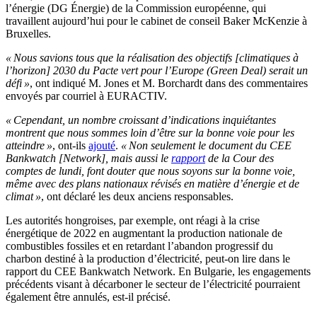
l’énergie (DG Énergie) de la Commission européenne, qui
travaillent aujourd’hui pour le cabinet de conseil Baker McKenzie à
Bruxelles.
« Nous savions tous que la réalisation des objectifs [climatiques à
l’horizon] 2030 du Pacte vert pour l’Europe (Green Deal) serait un
défi »
, ont indiqué M. Jones et M. Borchardt dans des commentaires
envoyés par courriel à EURACTIV.
« Cependant, un nombre croissant d’indications inquiétantes
montrent que nous sommes loin d’être sur la bonne voie pour les
atteindre »
, ont-ils
ajouté
.
« Non seulement le document du CEE
Bankwatch [Network], mais aussi le
rapport
de la Cour des
comptes de lundi, font douter que nous soyons sur la bonne voie,
même avec des plans nationaux révisés en matière d’énergie et de
climat »
, ont déclaré les deux anciens responsables.
Les autorités hongroises, par exemple, ont réagi à la crise
énergétique de 2022 en augmentant la production nationale de
combustibles fossiles et en retardant l’abandon progressif du
charbon destiné à la production d’électricité, peut-on lire dans le
rapport du CEE Bankwatch Network. En Bulgarie, les engagements
précédents visant à décarboner le secteur de l’électricité pourraient
également être annulés, est-il précisé.