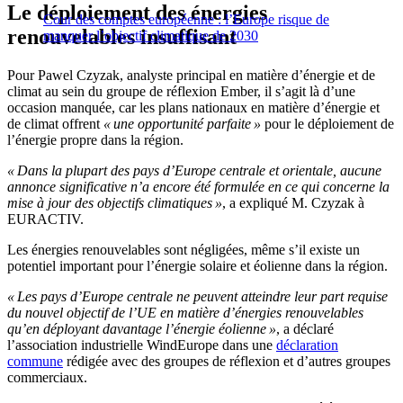
Le déploiement des énergies
Cour des comptes européenne : l’Europe risque de
renouvelables insuffisant
manquer l’objectif climatique de 2030
Pour Pawel Czyzak, analyste principal en matière d’énergie et de
climat au sein du groupe de réflexion Ember, il s’agit là d’une
occasion manquée, car les plans nationaux en matière d’énergie et
de climat offrent
« une opportunité parfaite »
pour le déploiement de
l’énergie propre dans la région.
« Dans la plupart des pays d’Europe centrale et orientale, aucune
annonce significative n’a encore été formulée en ce qui concerne la
mise à jour des objectifs climatiques »
, a expliqué M. Czyzak à
EURACTIV.
Les énergies renouvelables sont négligées, même s’il existe un
potentiel important pour l’énergie solaire et éolienne dans la région.
« Les pays d’Europe centrale ne peuvent atteindre leur part requise
du nouvel objectif de l’UE en matière d’énergies renouvelables
qu’en déployant davantage l’énergie éolienne »
, a déclaré
l’association industrielle WindEurope dans une
déclaration
commune
rédigée avec des groupes de réflexion et d’autres groupes
commerciaux.