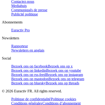
Contactez-nous
Mediahuis
Communiqués de presse
Publicité politique
Abonnements
Euractiv Pro
Newsletters
Rapporteur
Newsletters en anglais
Social
Bezoek ons op facebook
Bezoek ons op x
Bezoek ons op linkedin
Bezoek ons op youtube
Bezoek ons op rss-feed
Bezoek ons op instagram
Bezoek ons op mastodon
Bezoek ons op telegram
Bezoek ons op bluesky
Bezoek ons op threads
©
2026
Euractiv FR. All rights reserved.
Politique de confidentialité
Politique cookies
Conditions générales
Conditions d’abonnement