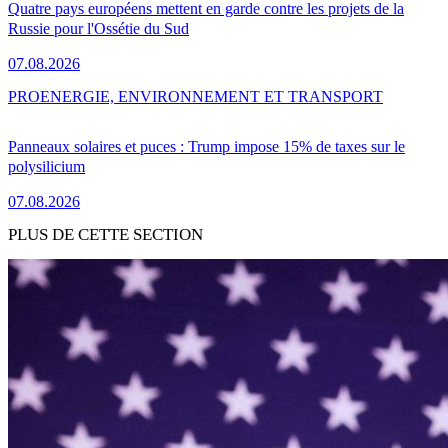
Quatre pays européens mettent en garde contre les projets de la
Russie pour l'Ossétie du Sud
07.08.2026
PRO
ENERGIE, ENVIRONNEMENT ET TRANSPORT
Panneaux solaires et puces : Trump impose 15% de taxes sur le
polysilicium
07.08.2026
PLUS DE CETTE SECTION