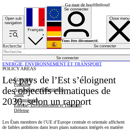
Ga naar de hoofdinhoud
Se connecter
Open sub
Close menu
English
navigation
Français
Deutsch
Vous êtes déconnecté.
Recherche
Se connecter
Español
Lumières éteintes
Se connecter
Rapporteur
Politique
Économie
Newsletters
Evénements
Em
ENERGIE, ENVIRONNEMENT ET TRANSPORT
POLICY AREAS
Les pays de l’Est s’éloignent
Economie
Politique
des objectifs climatiques de
Agriculture et Alimentation
Santé
2030, selon un rapport
Technologies
Energie, Environnement et Transport
Défense
Les États membres de l’UE d’Europe centrale et orientale affichent
de faibles ambitions dans leurs plans nationaux intégrés en matière