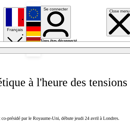
Se connecter
Close menu
English
Français
Deutsch
Vous êtes déconnecté.
Se connecter
Español
Lumières éteintes
tique à l'heure des tensions
et co-présidé par le Royaume-Uni, débute jeudi 24 avril à Londres.