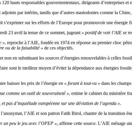
s 120 hauts responsables gouvernementaux, dirigeants d’entreprises et 
t adjoints par intérim, tandis que d’autres mastodontes comme la Chine,
s’exprimer sur les efforts de l’Europe pour promouvoir une énergie fia
edi 23 avril la tenue de ce sommet, jugeant
« positif de voir l’AIE se r
e »
, reproche à l’AIE, fondée en 1974 en réponse au premier choc pétro
re ou de la faisabilité »
de ces objectifs.
et non en substituant les sources d’énergies renouvelables à celles fossil
aire sont le meilleur moyen d’éviter la dépendance aux énergies fossiles i
ire baisser les prix de l’énergie en
« forant à tout-va »
dans les champs p
ique comme un outil de souveraineté »
, estime le cabinet du ministère fr
 et pas d’inquiétude européenne sur une déviation de l’agenda »
.
l’anonymat, l’AIE et son patron Fatih Birol, chantre de la transition é
er un peu le jeu avec l’OPEP »
, affirme cette source. L’AIE ménage ai