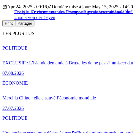
Apr 24, 2025 - 09:16
Dernière mise à jour: May 15, 2025 - 14:20
L’UE lance un examen des besoins d’investissement dans l’éner
Energie, Environnement et Transport
Agence internationale de l
Ursula von der Leyen
Print
Partager
LES PLUS LUS
POLITIQUE
EXCLUSIF : L'Islande demande à Bruxelles de ne pas s'immiscer dan
07.08.2026
ÉCONOMIE
Merci la Chine : elle a sauvé l’économie mondiale
27.07.2026
POLITIQUE
Une enclave espagnole dépassée par l'afflux de migrants arrivant par 