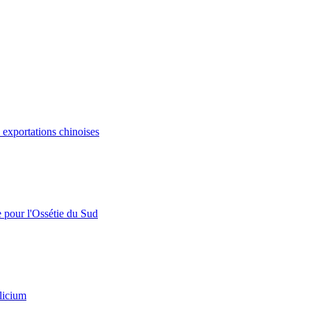
s exportations chinoises
e pour l'Ossétie du Sud
licium