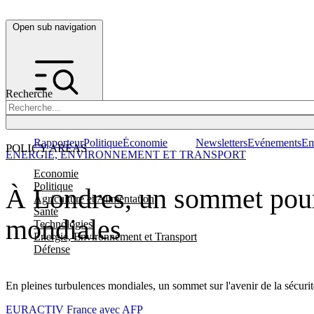
Open sub navigation
Recherche
Rapporteur
Politique
Économie
Newsletters
Evénements
Em
POLICY AREAS
ENERGIE, ENVIRONNEMENT ET TRANSPORT
Economie
Politique
À Londres, un sommet pour r
Agriculture et Alimentation
Santé
mondiales
Technologies
Energie, Environnement et Transport
Défense
En pleines turbulences mondiales, un sommet sur l'avenir de la sécurit
EURACTIV France avec AFP