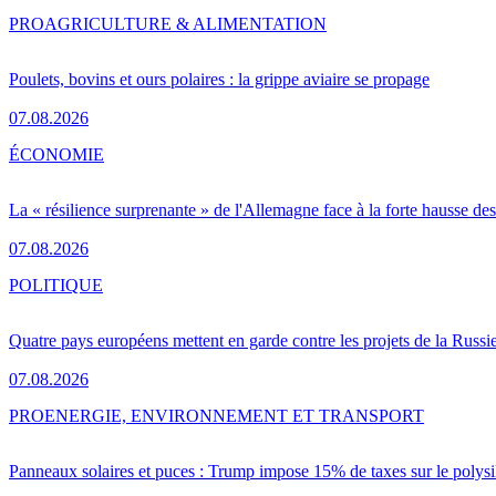
PRO
AGRICULTURE & ALIMENTATION
Poulets, bovins et ours polaires : la grippe aviaire se propage
07.08.2026
ÉCONOMIE
La « résilience surprenante » de l'Allemagne face à la forte hausse de
07.08.2026
POLITIQUE
Quatre pays européens mettent en garde contre les projets de la Russi
07.08.2026
PRO
ENERGIE, ENVIRONNEMENT ET TRANSPORT
Panneaux solaires et puces : Trump impose 15% de taxes sur le polysi