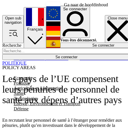
Ga naar de hoofdinhoud
Se connecter
Open sub
Close menu
English
navigation
Français
Deutsch
Vous êtes déconnecté.
Recherche
Se connecter
Español
Lumières éteintes
Se connecter
Rapporteur
Politique
Économie
Newsletters
Evénements
Em
POLITIQUE
POLICY AREAS
Les pays de l’UE compensent
Economie
Politique
leurs pénuries de personnel de
Agriculture et Alimentation
Santé
santé aux dépens d’autres pays
Technologies
Energie, Environnement et Transport
Défense
En recrutant leur personnel de santé à l’étranger pour remédier aux
pénuries, plutôt qu’en investissant dans le développement de la