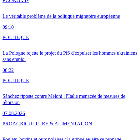
ÉCONOMIE
Le véritable problème de la politique migratoire européenne
09:10
POLITIQUE
La Pologne rejette le projet du PiS d'expulser les hommes ukrainiens
sans emploi
08:22
POLITIQUE
Sánchez riposte contre Meloni : l'Italie menacée de mesures de
rétorsion
07.08.2026
PRO
AGRICULTURE & ALIMENTATION
Poulets, bovins et ours polaires : la grippe aviaire se propage