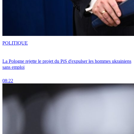
POLITIQUE
La Pologne rejette le projet du PiS d'expulser les hommes ukrainiens
sans emploi
08:22