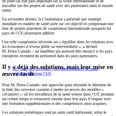
de jouer un rôle plus important sur la scène internationale et de
travailler sur des projets de santé avec des partenaires dans le monde
entier.
En novembre dernier, la Commission a présenté une stratégie
mondiale en matière de santé axée sur cet objectif et comprenant une
liste de projets potentiels de coopération internationale auxquels les
pays de l’UE pourraient adhérer.
Une telle coopération nécessite un
« équilibre dans les relations avec
les économies à revenu faible ou intermédiaire »
, a déclaré
M. Perez-Canado – un équilibre qui pourrait être menacé si les pays
européens recrutent du personnel dans les pays partenaires.
Il y a déjà des solutions, mais leur mise en
La « fuite des cerveaux » des professionnels de santé,
œuvre tarde
véritable défi pour l’UE
Pour M. Perez-Canado, une approche pour résoudre le dilemme de
la fuite des cerveaux consiste à mettre en œuvre des modèles
«
circulaires »
, où les travailleurs de la santé restent dans l’UE pendant
un certain temps et retournent ensuite dans leur pays d’origine avec
une formation supplémentaire et des compétences ainsi acquises.
Les solutions numériques sont un autre outil intéressant, selon le