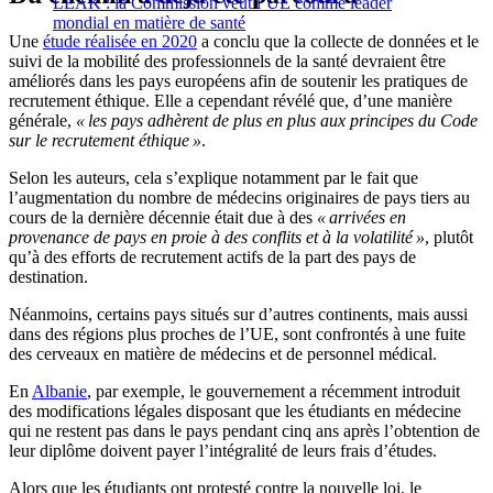
LEAK : la Commission veut l’UE comme leader
mondial en matière de santé
Une
étude réalisée en 2020
a conclu que la collecte de données et le
suivi de la mobilité des professionnels de la santé devraient être
améliorés dans les pays européens afin de soutenir les pratiques de
recrutement éthique. Elle a cependant révélé que, d’une manière
générale,
« les pays adhèrent de plus en plus aux principes du Code
sur le recrutement éthique »
.
Selon les auteurs, cela s’explique notamment par le fait que
l’augmentation du nombre de médecins originaires de pays tiers au
cours de la dernière décennie était due à des
« arrivées en
provenance de pays en proie à des conflits et à la volatilité »
, plutôt
qu’à des efforts de recrutement actifs de la part des pays de
destination.
Néanmoins, certains pays situés sur d’autres continents, mais aussi
dans des régions plus proches de l’UE, sont confrontés à une fuite
des cerveaux en matière de médecins et de personnel médical.
En
Albanie
, par exemple, le gouvernement a récemment introduit
des modifications légales disposant que les étudiants en médecine
qui ne restent pas dans le pays pendant cinq ans après l’obtention de
leur diplôme doivent payer l’intégralité de leurs frais d’études.
Alors que les étudiants ont protesté contre la nouvelle loi, le