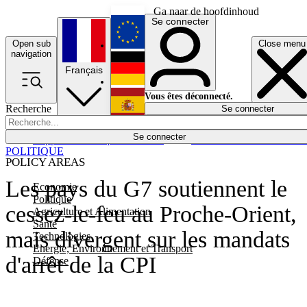
Ga naar de hoofdinhoud
Se connecter
Open sub
Close menu
English
navigation
Français
Deutsch
Vous êtes déconnecté.
Recherche
Se connecter
Español
Lumières éteintes
Se connecter
Rapporteur
Politique
Économie
Newsletters
Evénements
Em
POLITIQUE
POLICY AREAS
Les pays du G7 soutiennent le
Economie
Politique
cessez-le-feu au Proche-Orient,
Agriculture et Alimentation
Santé
mais divergent sur les mandats
Technologies
Energie, Environnement et Transport
d'arrêt de la CPI
Défense