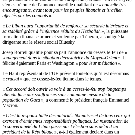
s’en est réjouie de l’annonce mardi le qualifiant de
« nouvelle très
encourageante, avant tout pour les peuples libanais et israélien
affectés par les combats »
.
« Le Liban aura l’opportunité de renforcer sa sécurité intérieure et
sa stabilité grâce à l’influence réduite du Hezbollah »,
la puissante
formation libanaise armée et soutenue par Téhéran, a souligné la
dirigeante sur le réseau social Bluesky.
Josep Borrell qualifie pour sa part l’annonce du cessez-le-feu de
«
soulagement dans la situation dévastatrice du Moyen-Orient ».
Il
félicite également Paris et Washington
« pour leur médiation ».
Le Haut représentant de l’UE prévient toutefois qu’il est désormais
« crucial »
que ce cessez-le-feu tienne dans le temps.
« Cet accord doit ouvrir la voie à un cessez-le-feu trop longtemps
attendu face aux souffrances sans commune mesure de la
population de Gaza »,
a commenté le président français Emmanuel
Macron.
« C’est la responsabilité des autorités libanaises et de tous ceux qui
exercent d’éminentes responsabilités politiques. La restauration de
la souveraineté du Liban passe par l’élection sans délai d’un
président de la République »,
a-t-il également déclaré dans un