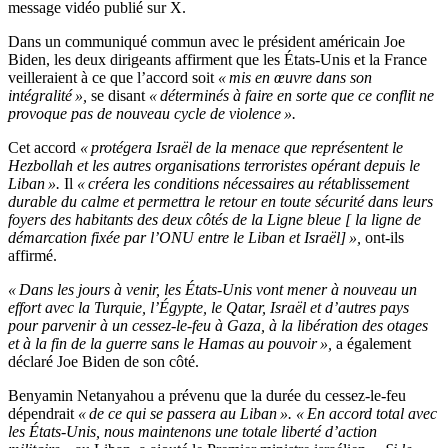
message vidéo publié sur X.
Dans un communiqué commun avec le président américain Joe
Biden, les deux dirigeants affirment que les États-Unis et la France
veilleraient à ce que l’accord soit
« mis en œuvre dans son
intégralité »,
se disant
« déterminés à faire en sorte que ce conflit ne
provoque pas de nouveau cycle de violence ».
Cet accord
« protégera Israël de la menace que représentent le
Hezbollah et les autres organisations terroristes opérant depuis le
Liban ».
Il
« créera les conditions nécessaires au rétablissement
durable du calme et permettra le retour en toute sécurité dans leurs
foyers des habitants des deux côtés de la Ligne bleue [ la ligne de
démarcation fixée par l’ONU entre le Liban et Israël] »,
ont-ils
affirmé.
« Dans les jours à venir, les États-Unis vont mener à nouveau un
effort avec la Turquie, l’Égypte, le Qatar, Israël et d’autres pays
pour parvenir à un cessez-le-feu à Gaza, à la libération des otages
et à la fin de la guerre sans le Hamas au pouvoir »,
a également
déclaré Joe Biden de son côté.
Benyamin Netanyahou a prévenu que la durée du cessez-le-feu
dépendrait
« de ce qui se passera au Liban ». « En accord total avec
les États-Unis, nous maintenons une totale liberté d’action