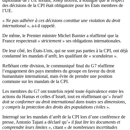
diplomatie de l’UE sortant, Josep Borrell, a souligné que le respect
des décisions de la CPI était obligatoire pour les États membres de
l’UE.
« Ne pas adhérer à ces décisions constitue une violation du droit
international »
, a-t-il rappelé.
De même, le Premier ministre Michel Barnier a réaffirmé que la
France respecterait
« strictement »
ses obligations internationales.
De leur côté, les États-Unis, qui ne sont pas parties à la CPI, ont déjà
condamné les mandats d’arrêt, les qualifiant de
« scandaleux ».
Reflétant cette division, le communiqué final du G7 réaffirme
l’engagement des pays membres du groupe en faveur du droit
humanitaire international, mais évite de prendre une position
commune sur les mandats de la CPI.
Les membres du G7 ont toutefois rejeté toute équivalence entre les
actions du Hamas et celles d’Israël, tout en réaffirmant qu’
« Israël
doit se conformer au droit international dans toutes ses dimensions,
y compris la protection des droits des populations civiles ».
Interrogé sur les mandats d’arrêt de la CPI lors d’une conférence de
presse, Antonio Tajani a déclaré qu’
« il faut lire les documents et
comprendre leurs limites »
, citant
« de nombreuses incertitudes