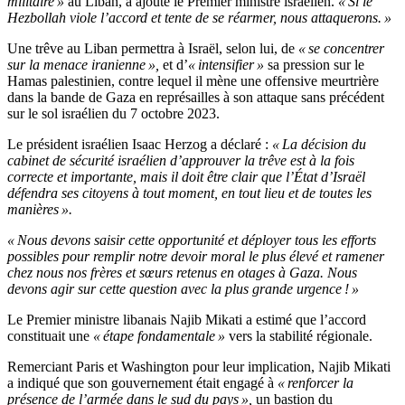
militaire »
au Liban, a ajouté le Premier ministre israélien.
« Si le
Hezbollah viole l’accord et tente de se réarmer, nous attaquerons. »
Une trêve au Liban permettra à Israël, selon lui, de
« se concentrer
sur la menace iranienne »,
et d’
« intensifier »
sa pression sur le
Hamas palestinien, contre lequel il mène une offensive meurtrière
dans la bande de Gaza en représailles à son attaque sans précédent
sur le sol israélien du 7 octobre 2023.
Le président israélien Isaac Herzog a déclaré :
« La décision du
cabinet de sécurité israélien d’approuver la trêve est à la fois
correcte et importante, mais il doit être clair que l’État d’Israël
défendra ses citoyens à tout moment, en tout lieu et de toutes les
manières ».
« Nous devons saisir cette opportunité et déployer tous les efforts
possibles pour remplir notre devoir moral le plus élevé et ramener
chez nous nos frères et sœurs retenus en otages à Gaza. Nous
devons agir sur cette question avec la plus grande urgence ! »
Le Premier ministre libanais Najib Mikati a estimé que l’accord
constituait une
« étape fondamentale »
vers la stabilité régionale.
Remerciant Paris et Washington pour leur implication, Najib Mikati
a indiqué que son gouvernement était engagé à
« renforcer la
présence de l’armée dans le sud du pays »,
un bastion du