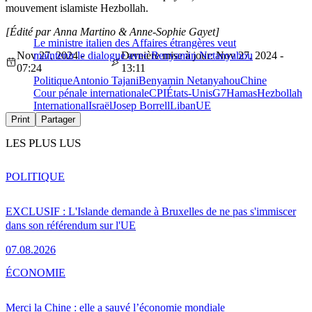
mouvement islamiste Hezbollah.
[Édité par Anna Martino & Anne-Sophie Gayet]
Le ministre italien des Affaires étrangères veut
Nov 27, 2024 -
maintenir le dialogue avec Benyamin Netanyahou
Dernière mise à jour: Nov 27, 2024 -
07:24
13:11
Politique
Antonio Tajani
Benyamin Netanyahou
Chine
Cour pénale internationale
CPI
États-Unis
G7
Hamas
Hezbollah
International
Israël
Josep Borrell
Liban
UE
Print
Partager
LES PLUS LUS
POLITIQUE
EXCLUSIF : L'Islande demande à Bruxelles de ne pas s'immiscer
dans son référendum sur l'UE
07.08.2026
ÉCONOMIE
Merci la Chine : elle a sauvé l’économie mondiale