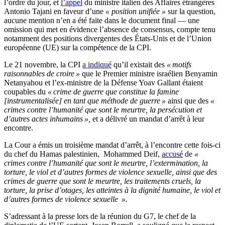
l’ordre du jour, et
l’appel
du ministre italien des Affaires étrangères
Antonio Tajani en faveur d’une
« position unifiée
»
sur la question,
aucune mention n’en a été faite dans le document final — une
omission qui met en évidence l’absence de consensus, compte tenu
notamment des positions divergentes des États-Unis et de l’Union
européenne (UE) sur la compétence de la CPI.
Le 21 novembre, la CPI
a indiqué
qu’il existait des
« motifs
raisonnables de croire »
que le Premier ministre israélien Benyamin
Netanyahou et l’ex-ministre de la Défense Yoav Gallant étaient
coupables du
« crime de guerre que constitue la famine
[instrumentalisée] en tant que méthode de guerre »
ainsi que des
«
crimes contre l’humanité que sont le meurtre, la persécution et
d’autres actes inhumains »
,
et a délivré un mandat d’arrêt à leur
encontre.
La Cour a émis un troisième mandat d’arrêt, à l’encontre cette fois-ci
du chef du Hamas palestinien, Mohammed Deif,
accusé
de
«
crimes contre l’humanité que sont le meurtre, l’extermination, la
torture, le viol et d’autres formes de violence sexuelle, ainsi que des
crimes de guerre que sont le meurtre, les traitements cruels, la
torture, la prise d’otages, les atteintes à la dignité humaine, le viol et
d’autres formes de violence sexuelle ».
S’adressant à la presse lors de la réunion du G7, le chef de la