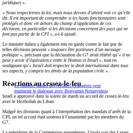
juridiques ».
« Nous respecterons la loi, mais nous devons d’abord voir ce qu’elle
dit. Il est important de comprendre si les hauts fonctionnaires sont
protégés et donc en dehors du champ d’application de ces
décisions, en particulier si les décisions concernent des pays qui ne
font pas partie de la CPI »
, a-t-il ajouté.
Le ministre italien a également mis en garde contre le fait que de
telles décisions peuvent
« toujours être porteuses d’un message
politique »
, précisant que la déclaration du G7 avait réitéré qu’
« il ne
peut y avoir d’équivalence entre le Hamas et Israël »
, tout en
soulignant qu’
« Israël doit respecter le droit international dans tous
ses aspects, y compris les droits de la population civile ».
Réactions au cessez-le-feu
Le ministre italien des Affaires étrangères veut
maintenir le dialogue avec Benyamin Netanyahou
Israël a approuvé dans la soirée de mardi un accord de cessez-le-feu
avec le Hezbollah au Liban.
Malgré les divisions quant à l’interprétation des mandats d’arrêt de la
CPI, un tel accord était soutenu à l’unanimité par les membres du
G7.
La présidente de la Commission européenne, Ursula von der Leyen,