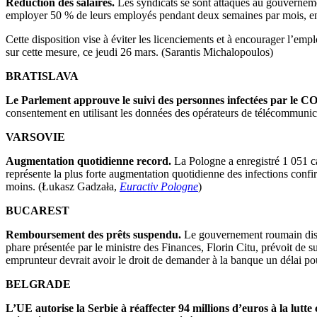
Réduction des salaires.
Les syndicats se sont attaqués au gouvernemen
employer 50 % de leurs employés pendant deux semaines par mois, en n
Cette disposition vise à éviter les licenciements et à encourager l’empl
sur cette mesure, ce jeudi 26 mars. (Sarantis Michalopoulos)
BRATISLAVA
Le Parlement approuve le suivi des personnes infectées par le 
consentement en utilisant les données des opérateurs de télécommunica
VARSOVIE
Augmentation quotidienne record.
La Pologne a enregistré 1 051 c
représente la plus forte augmentation quotidienne des infections confi
moins. (Łukasz Gadzała,
Euractiv Pologne
)
BUCAREST
Remboursement des prêts suspendu.
Le gouvernement roumain discu
phare présentée par le ministre des Finances, Florin Citu, prévoit de s
emprunteur devrait avoir le droit de demander à la banque un délai pour
BELGRADE
L’UE autorise la Serbie à réaffecter 94 millions d’euros à la lutt