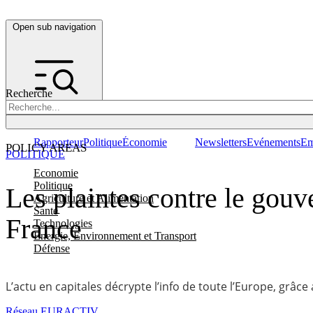
Open sub navigation
Recherche
Rapporteur
Politique
Économie
Newsletters
Evénements
Em
POLICY AREAS
POLITIQUE
Economie
Politique
Les plaintes contre le gouv
Agriculture et Alimentation
Santé
France
Technologies
Energie, Environnement et Transport
Défense
L’actu en capitales décrypte l’info de toute l’Europe, grâce
Réseau EURACTIV