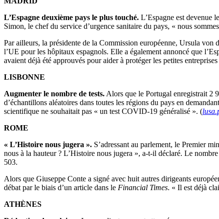
MADRID
L’Espagne deuxième pays le plus touché.
L’Espagne est devenue le
Simon, le chef du service d’urgence sanitaire du pays, « nous sommes
Par ailleurs, la présidente de la Commission européenne, Ursula von d
l’UE pour les hôpitaux espagnols. Elle a également annoncé que l’Espag
avaient déjà été approuvés pour aider à protéger les petites entreprises
LISBONNE
Augmenter le nombre de tests.
Alors que le Portugal enregistrait 2
d’échantillons aléatoires dans toutes les régions du pays en demandan
scientifique ne souhaitait pas « un test COVID-19 généralisé ». (
lusa.
ROME
« L’Histoire nous jugera ».
S’adressant au parlement, le Premier mini
nous à la hauteur ? L’Histoire nous jugera », a-t-il déclaré. Le nomb
503.
Alors que Giuseppe Conte a signé avec huit autres dirigeants europée
débat par le biais d’un article dans le
Financial Times
. « Il est déjà c
ATHÈNES