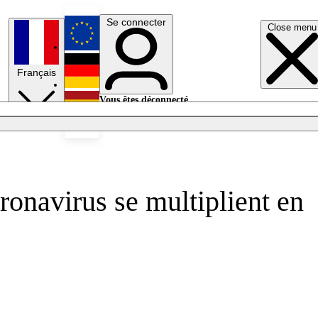
Se connecter
Close menu
English
Français
Deutsch
Vous êtes déconnecté.
Se connecter
Español
Lumières éteintes
ronavirus se multiplient en