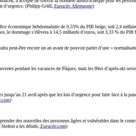
amacek, a accepté de rouvrir la frontière austro-tchèque pour les personne
tat d’urgence. (Philipp Grüll,
Euractiv Allemagne
)
ice économique hebdomadaire de 0,55% du PIB belge, soit 2,4 milliards 
aines, le dommage s’élèvera à 14,5 milliards d’euros, soit 3,33 % du PI
dra peut-être encore un an avant de pouvoir parler d’une « normalisati
ouvertes pendant les vacances de Pâques, mais les fêtes d’après-ski ser
 jusqu’au 21 avril après que les lois d’urgence pour faire face à la pan
v.com
)
prendre des nouvelles des personnes âgées et vulnérables dans le conte
Stolton a les détails,
Euractiv.com
)