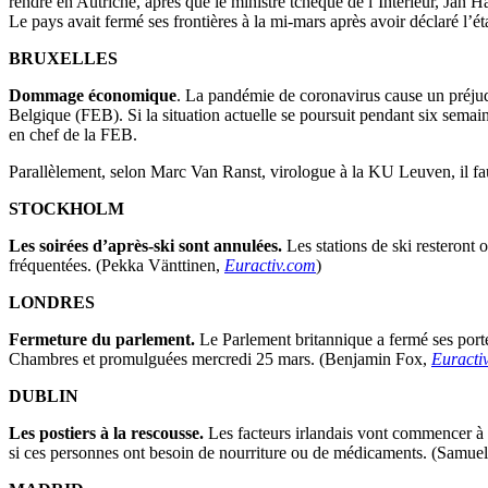
rendre en Autriche, après que le ministre tchèque de l’Intérieur, Jan H
Le pays avait fermé ses frontières à la mi-mars après avoir déclaré l’é
BRUXELLES
Dommage économique
. La pandémie de coronavirus cause un préjud
Belgique (FEB). Si la situation actuelle se poursuit pendant six sem
en chef de la FEB.
Parallèlement, selon Marc Van Ranst, virologue à la KU Leuven, il fau
STOCKHOLM
Les soirées d’après-ski sont annulées.
Les stations de ski resteront 
fréquentées. (Pekka Vänttinen,
Euractiv.com
)
LONDRES
Fermeture du parlement.
Le Parlement britannique a fermé ses portes
Chambres et promulguées mercredi 25 mars. (Benjamin Fox,
Euracti
DUBLIN
Les postiers à la rescousse.
Les facteurs irlandais vont commencer à 
si ces personnes ont besoin de nourriture ou de médicaments. (Samuel 