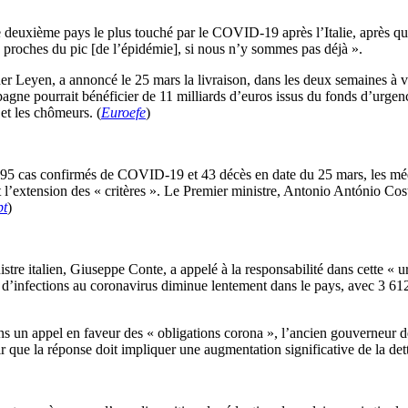
 deuxième pays le plus touché par le COVID-19 après l’Italie, après qu
 proches du pic [de l’épidémie], si nous n’y sommes pas déjà ».
er Leyen, a annoncé le 25 mars la livraison, dans les deux semaines à v
ne pourrait bénéficier de 11 milliards d’euros issus du fonds d’urgence
 et les chômeurs. (
Euroefe
)
 995 cas confirmés de COVID-19 et 43 décès en date du 25 mars, les mé
t l’extension des « critères ». Le Premier ministre, Antonio António C
pt
)
stre italien, Giuseppe Conte, a appelé à la responsabilité dans cette « 
re d’infections au coronavirus diminue lentement dans le pays, avec 3 6
ns un appel en faveur des « obligations corona », l’ancien gouverneur d
lair que la réponse doit impliquer une augmentation significative de la det