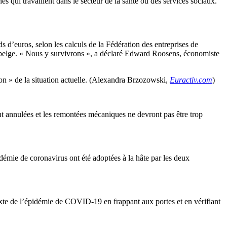
s qui travaillent dans le secteur de la santé ou des services sociaux.
d’euros, selon les calculs de la Fédération des entreprises de
B belge. « Nous y survivrons », a déclaré Edward Roosens, économiste
on » de la situation actuelle. (Alexandra Brzozowski,
Euractiv.com
)
ont annulées et les remontées mécaniques ne devront pas être trop
démie de coronavirus ont été adoptées à la hâte par les deux
xte de l’épidémie de COVID-19 en frappant aux portes et en vérifiant