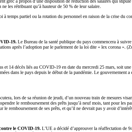
t grec à propos d’une disposition de réduction des salaires qui stipule 
e les rétribuant qu’à hauteur de 50 % de leur salaire.
oi à temps partiel ou la rotation du personnel en raison de la crise du c
COVID-19.
Le Bureau de la santé publique du pays commencera à suivre
tions après l’adoption par le parlement de la loi dite « lex corona ». 
as et 14 décès liés au COVID-19 en date du mercredi 25 mars, soit une
rmées dans le pays depuis le début de la pandémie. Le gouvernement a dé
tera, lors de sa réunion de jeudi, d’un nouveau train de mesures vis
uspendre le remboursement des prêts jusqu’à neuf mois, tant pour les par
 le remboursement de ses prêts, et qu’il ne devrait pas y avoir d’intérê
e contre le COVID-19.
L’UE a décidé d’approuver la réaffectation de 94 