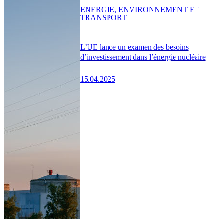
ENERGIE, ENVIRONNEMENT ET
TRANSPORT
L’UE lance un examen des besoins
d’investissement dans l’énergie nucléaire
15.04.2025