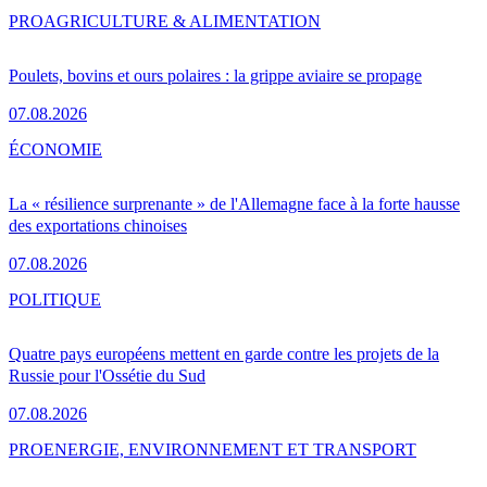
PRO
AGRICULTURE & ALIMENTATION
Poulets, bovins et ours polaires : la grippe aviaire se propage
07.08.2026
ÉCONOMIE
La « résilience surprenante » de l'Allemagne face à la forte hausse
des exportations chinoises
07.08.2026
POLITIQUE
Quatre pays européens mettent en garde contre les projets de la
Russie pour l'Ossétie du Sud
07.08.2026
PRO
ENERGIE, ENVIRONNEMENT ET TRANSPORT