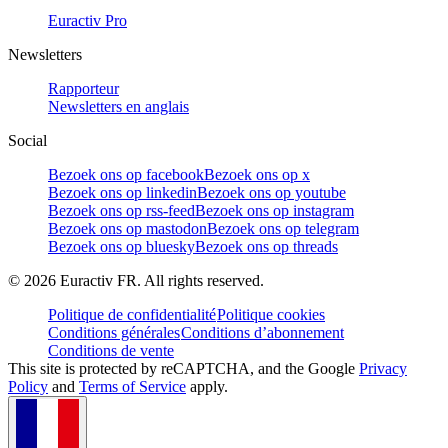
Euractiv Pro
Newsletters
Rapporteur
Newsletters en anglais
Social
Bezoek ons op facebook
Bezoek ons op x
Bezoek ons op linkedin
Bezoek ons op youtube
Bezoek ons op rss-feed
Bezoek ons op instagram
Bezoek ons op mastodon
Bezoek ons op telegram
Bezoek ons op bluesky
Bezoek ons op threads
©
2026
Euractiv FR. All rights reserved.
Politique de confidentialité
Politique cookies
Conditions générales
Conditions d’abonnement
Conditions de vente
This site is protected by reCAPTCHA, and the Google
Privacy
Policy
and
Terms of Service
apply.