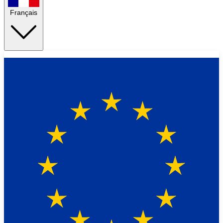
Français