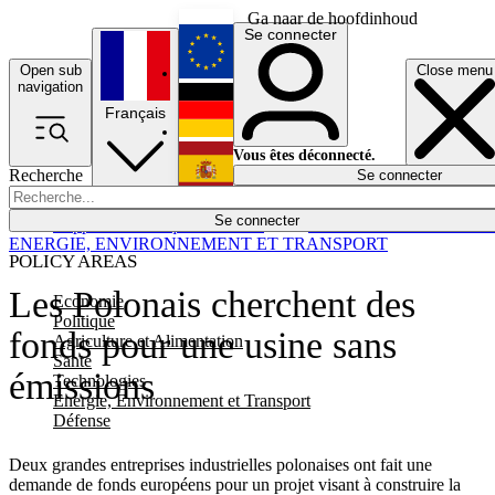
Ga naar de hoofdinhoud
Se connecter
Open sub
Close menu
English
navigation
Français
Deutsch
Vous êtes déconnecté.
Recherche
Se connecter
Español
Lumières éteintes
Se connecter
Rapporteur
Politique
Économie
Newsletters
Evénements
Em
ENERGIE, ENVIRONNEMENT ET TRANSPORT
POLICY AREAS
Les Polonais cherchent des
Economie
Politique
fonds pour une usine sans
Agriculture et Alimentation
Santé
émissions
Technologies
Energie, Environnement et Transport
Défense
Deux grandes entreprises industrielles polonaises ont fait une
demande de fonds européens pour un projet visant à construire la