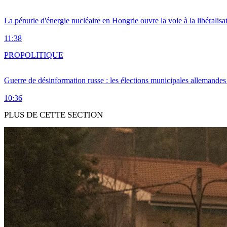
La pénurie d'énergie nucléaire en Hongrie ouvre la voie à la libéralis
11:38
PRO
POLITIQUE
Guerre de désinformation russe : les élections municipales allemandes 
10:36
PLUS DE CETTE SECTION