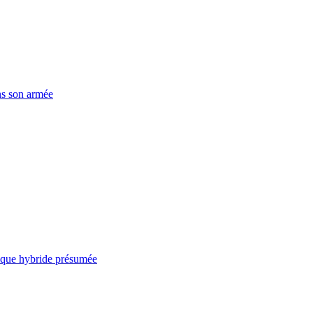
ns son armée
taque hybride présumée