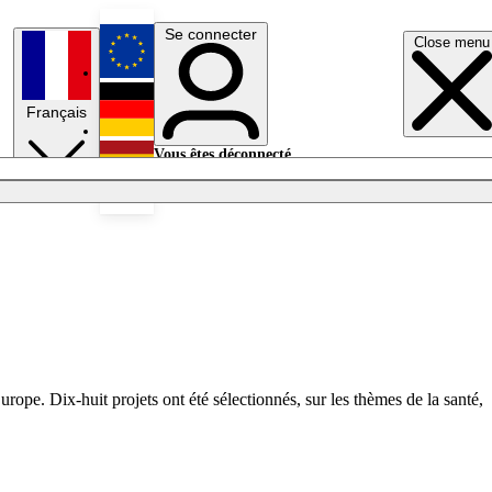
Se connecter
Close menu
English
Français
Deutsch
Vous êtes déconnecté.
Se connecter
Español
Lumières éteintes
ope. Dix-huit projets ont été sélectionnés, sur les thèmes de la santé,