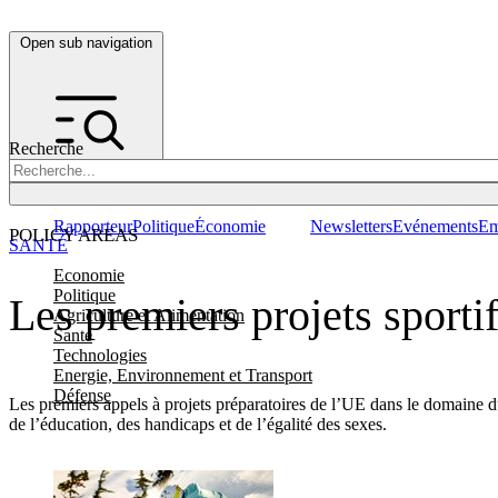
Open sub navigation
Recherche
Rapporteur
Politique
Économie
Newsletters
Evénements
Em
POLICY AREAS
SANTÉ
Economie
Politique
Les premiers projets sporti
Agriculture et Alimentation
Santé
Technologies
Energie, Environnement et Transport
Défense
Les premiers appels à projets préparatoires de l’UE dans le domaine du
de l’éducation, des handicaps et de l’égalité des sexes.