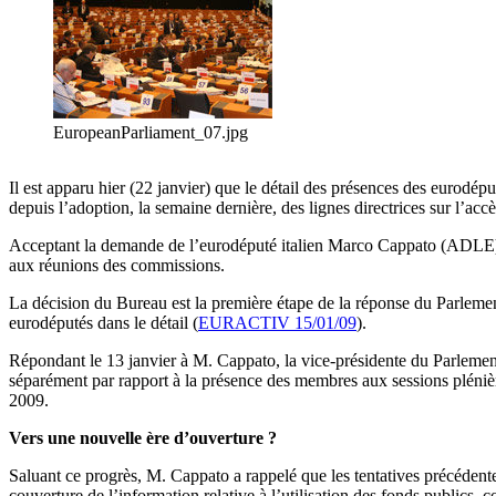
EuropeanParliament_07.jpg
Il est apparu hier (22 janvier) que le détail des présences des eurodé
depuis l’adoption, la semaine dernière, des lignes directrices sur l’a
Acceptant la demande de l’eurodéputé italien Marco Cappato (ADLE), l
aux réunions des commissions.
La décision du Bureau est la première étape de la réponse du Parleme
eurodéputés dans le détail (
EURACTIV 15/01/09
).
Répondant le 13 janvier à M. Cappato, la vice-présidente du Parlement
séparément par rapport à la présence des membres aux sessions plénièr
2009.
Vers une nouvelle ère d’ouverture ?
Saluant ce progrès, M. Cappato a rappelé que les tentatives précédentes 
couverture de l’information relative à l’utilisation des fonds publics, 