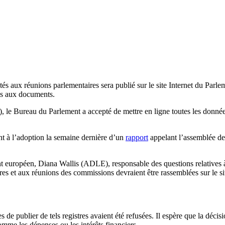
putés aux réunions parlementaires sera publié sur le site Internet du Pa
ccès aux documents.
e Bureau du Parlement a accepté de mettre en ligne toutes les données
nt à l’adoption la semaine dernière d’un
rapport
appelant l’assemblée de 
 européen, Diana Wallis (ADLE), responsable des questions relatives à l
es et aux réunions des commissions devraient être rassemblées sur le si
de publier de tels registres avaient été refusées. Il espère que la décisi
comme les dépenses ou les intérêts financiers.