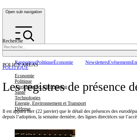
Open sub navigation
Recherche
Rapporteur
Politique
Économie
Newsletters
Evénements
Em
POLICY AREAS
POLITIQUE
Economie
Politique
Les registres de présence d
Agriculture et Alimentation
Santé
Technologies
Energie, Environnement et Transport
Défense
Il est apparu hier (22 janvier) que le détail des présences des eurodé
depuis l’adoption, la semaine dernière, des lignes directrices sur l’a