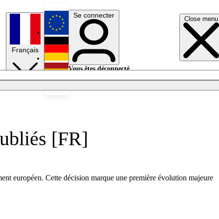
Se connecter
Close menu
English
Français
Deutsch
Vous êtes déconnecté.
Se connecter
Español
Lumières éteintes
publiés [FR]
rlement européen. Cette décision marque une première évolution majeure