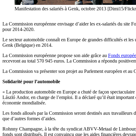
Manifestation des salariés à Genk, octobre 2013 [Dimi15/Flickr
La Commission européenne envisage d’aider les ex-salariés du site Fo
pour 2014-2020.
Le secteur automobile connaît en Europe de grandes difficultés et les 
Genk (Belgique) en 2014.
La Commission européenne propose son aide grâce au
Fonds européen
recevront au total 570 945 euros. La Commission a répondu positiveme
La Commission va présenter son projet au Parlement européen et au Con
Solidarité pour l’automobile
« La production automobile en Europe a chuté de façon spectaculaire 
László Andor, en charge de l’emploi. Il a déclaré qu’il était important d
économie mondialisée.
Les fonds alloués par la Commission seront destinés aux travailleurs d
que d’autres formes d’aides.
Rohnny Champagne, à la tête du syndicat ABVV-Metaal de Limbourg
fonds sont distribués. Il est convaincu que les aides financières devrai