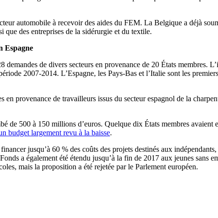
cteur automobile à recevoir des aides du FEM. La Belgique a déjà soumis
 que des entreprises de la sidérurgie et du textile.
en Espagne
demandes de divers secteurs en provenance de 20 États membres. L’indu
période 2007-2014. L’Espagne, les Pays-Bas et l’Italie sont les premie
 provenance de travailleurs issus du secteur espagnol de la charpenteri
bé de 500 à 150 millions d’euros. Quelque dix États membres avaient e
un budget largement revu à la baisse
.
nancer jusqu’à 60 % des coûts des projets destinés aux indépendants, a
u Fonds a également été étendu jusqu’à la fin de 2017 aux jeunes sans e
oles, mais la proposition a été rejetée par le Parlement européen.