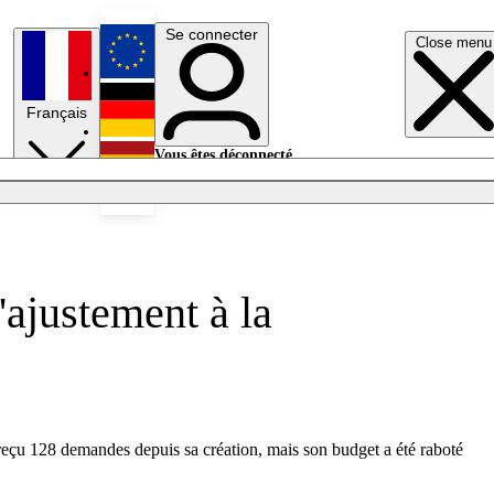
Se connecter
Close menu
English
Français
Deutsch
Vous êtes déconnecté.
Se connecter
Español
Lumières éteintes
'ajustement à la
reçu 128 demandes depuis sa création, mais son budget a été raboté