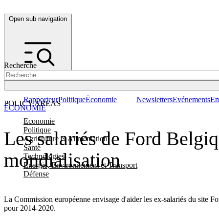
Open sub navigation
Recherche
Rapporteur
Politique
Économie
Newsletters
Evénements
Em
POLICY AREAS
ÉCONOMIE
Economie
Politique
Les salariés de Ford Belgiq
Agriculture et Alimentation
Santé
mondialisation
Technologies
Energie, Environnement et Transport
Défense
La Commission européenne envisage d'aider les ex-salariés du site Fo
pour 2014-2020.