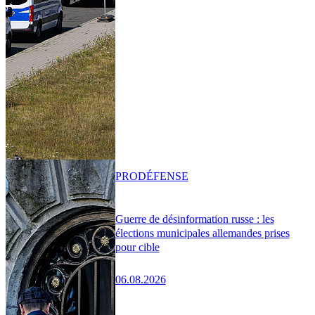
PRO
DÉFENSE
Guerre de désinformation russe : les
élections municipales allemandes prises
pour cible
06.08.2026