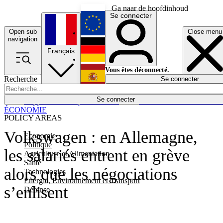
Ga naar de hoofdinhoud
Se connecter
Open sub
Close menu
English
navigation
Français
Deutsch
Vous êtes déconnecté.
Recherche
Se connecter
Español
Lumières éteintes
Se connecter
Rapporteur
Politique
Économie
Newsletters
Evénements
Em
ÉCONOMIE
POLICY AREAS
Volkswagen : en Allemagne,
Economie
Politique
les salariés entrent en grève
Agriculture et Alimentation
Santé
alors que les négociations
Technologies
Energie, Environnement et Transport
s’enlisent
Défense