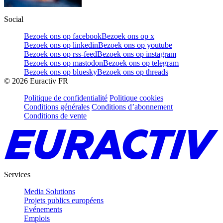
Social
Bezoek ons op facebook
Bezoek ons op x
Bezoek ons op linkedin
Bezoek ons op youtube
Bezoek ons op rss-feed
Bezoek ons op instagram
Bezoek ons op mastodon
Bezoek ons op telegram
Bezoek ons op bluesky
Bezoek ons op threads
©
2026
Euractiv FR
Politique de confidentialité
Politique cookies
Conditions générales
Conditions d’abonnement
Conditions de vente
Services
Media Solutions
Projets publics européens
Evénements
Emplois