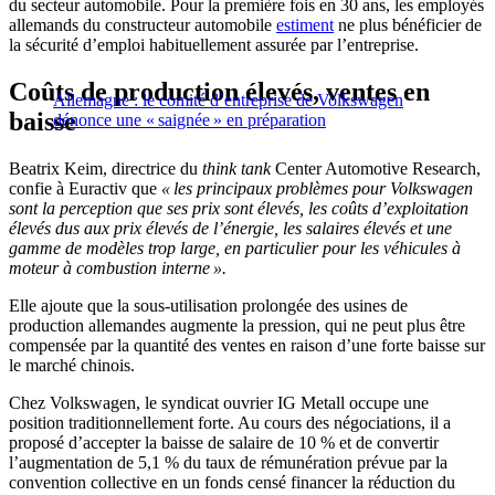
du secteur automobile. Pour la première fois en 30 ans, les employés
allemands du constructeur automobile
estiment
ne plus bénéficier de
la sécurité d’emploi habituellement assurée par l’entreprise.
Coûts de production élevés, ventes en
Allemagne : le comité d’entreprise de Volkswagen
baisse
dénonce une « saignée » en préparation
Beatrix Keim, directrice du
think tank
Center Automotive Research,
confie à Euractiv que
« les principaux problèmes pour Volkswagen
sont la perception que ses prix sont élevés, les coûts d’exploitation
élevés dus aux prix élevés de l’énergie, les salaires élevés et une
gamme de modèles trop large, en particulier pour les véhicules à
moteur à combustion interne ».
Elle ajoute que la sous-utilisation prolongée des usines de
production allemandes augmente la pression, qui ne peut plus être
compensée par la quantité des ventes en raison d’une forte baisse sur
le marché chinois.
Chez Volkswagen, le syndicat ouvrier IG Metall occupe une
position traditionnellement forte. Au cours des négociations, il a
proposé d’accepter la baisse de salaire de 10 % et de convertir
l’augmentation de 5,1 % du taux de rémunération prévue par la
convention collective en un fonds censé financer la réduction du