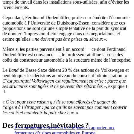
temps de travail dans les installations sous-utilisées, afin d’éviter les
licenciements.
Cependant, Ferdinand Dudenhöffer, professeur émérite d’économie
automobile à l’Université de Duisbourg-Essen, considère que ces
propositions ne sont qu’une simple tentative de la part du syndicat
de donner l’impression d’être engagé dans des négociations, et
estime qu’elles
« ne doivent pas être prises au sérieux ».
Même si les parties parvenaient à un accord — ce dont Ferdinand
Dudenhöffer est convaincu —, le professeur attribue la crise des
coûts du constructeur automobile à la structure même de l’entreprise.
Le
Land
de Basse-Saxe détient 20 % des actions de Volkswagen et
peut bloquer les décisions au niveau du conseil d’administration.
«
C’est pourquoi Volkswagen est régulièrement en crise : parce que
ses structures sont figées et ne peuvent être réformées »
, explique-t-
il.
« C’est pour cette raison qu’ils se sont efforcés de gagner de
l’argent à l’étranger : parce qu’ils ne savent pas comment couvrir
les coûts et maintenir la paix chez eux. »
Des fermetures inévitables ?
Les eurodéputés divisés sur la réponse à apporter aux
fermetures d’usines automobiles en Europe