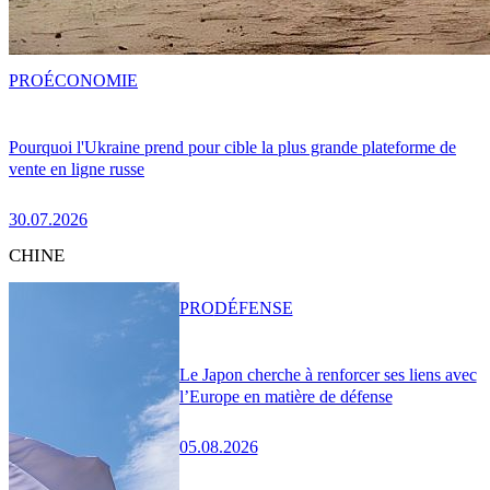
PRO
ÉCONOMIE
Pourquoi l'Ukraine prend pour cible la plus grande plateforme de
vente en ligne russe
30.07.2026
CHINE
PRO
DÉFENSE
Le Japon cherche à renforcer ses liens avec
l’Europe en matière de défense
05.08.2026