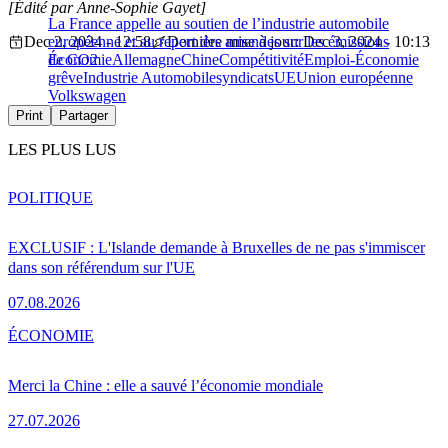
[Édité par Anne-Sophie Gayet]
La France appelle au soutien de l’industrie automobile
Dec 2, 2024 - 12:58
européenne et au report des amendes sur les émissions
Dernière mise à jour: Dec 3, 2024 - 10:13
de CO2
Économie
Allemagne
Chine
Compétitivité
Emploi-Économie
grêve
Industrie Automobile
syndicats
UE
Union européenne
Volkswagen
Print
Partager
LES PLUS LUS
POLITIQUE
EXCLUSIF : L'Islande demande à Bruxelles de ne pas s'immiscer
dans son référendum sur l'UE
07.08.2026
ÉCONOMIE
Merci la Chine : elle a sauvé l’économie mondiale
27.07.2026