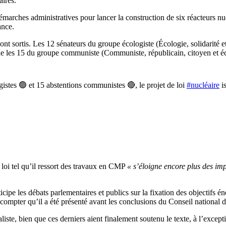
aires.
 démarches administratives pour lancer la construction de six réacteurs n
ance.
nt sortis. Les 12 sénateurs du groupe écologiste (Écologie, solidarité et
 que les 15 du groupe communiste (Communiste, républicain, citoyen et 
istes 🟢 et 15 abstentions communistes 🔴, le projet de loi
#nucléaire
is
 loi tel qu’il ressort des travaux en CMP
« s’éloigne encore plus des im
cipe les débats parlementaires et publics sur la fixation des objectifs 
ompter qu’il a été présenté avant les conclusions du Conseil national du 
liste, bien que ces derniers aient finalement soutenu le texte, à l’excep