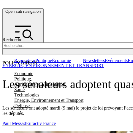
Open sub navigation
Recherche
Rapporteur
Politique
Économie
Newsletters
Evénements
Em
POLICY AREAS
ENERGIE, ENVIRONNEMENT ET TRANSPORT
Economie
Politique
Les sénateurs adoptent qua
Agriculture et Alimentation
Santé
Technologies
Energie, Environnement et Transport
Défense
Les sénateurs ont adopté mardi (9 mai) le projet de loi prévoyant l’accé
les députés.
Paul Messad
Euractiv France