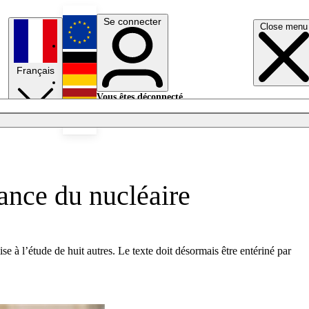
Se connecter
Close menu
English
Français
Deutsch
Vous êtes déconnecté.
Se connecter
Español
Lumières éteintes
ance du nucléaire
se à l’étude de huit autres. Le texte doit désormais être entériné par