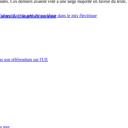
és. Ces derniers avaient voté à une large majorité en faveur du texte, l
objectif sur la part du nucléaire dans le mix électrique
nergie & Climat
Nucléaire
sénat
s son référendum sur l'UE
la mer