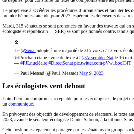
de députés, pour construire un texte de compromis entre les parlement
Le projet vise à accélérer les procédures d’urbanismes et faciliter les
premier béton est attendu pour 2027, espèrent les défenseurs de sa rel
Mardi, 315 sénateurs se sont prononcés en faveur des travaux qui en so
écologiste et républicain — SER) se sont positionnés contre, tandis
☢️
Le
@Senat
adopte à une majorité de 315 voix, c/ 13 voix écolog
📜Prochain étape : vote du texte à l'
@AssembleeNat
le 16 mai.
—
#PJLnucléaire
#DirectSenat
pic.twitter.com/pVw1booH4T
— Paul Messad (@Paul_Messad)
May 9, 2023
Les écologistes vent debout
Loin d’être un compromis acceptable pour les écologistes, le projet de
un
communiqué
.
En prévoyant des objectifs de développement de réacteurs, le texte anti
2023, avance le sénateur écologiste Daniel Salmon, à la tribune. Sans c
Cette position est également partagée par les sénateurs du groupe socia