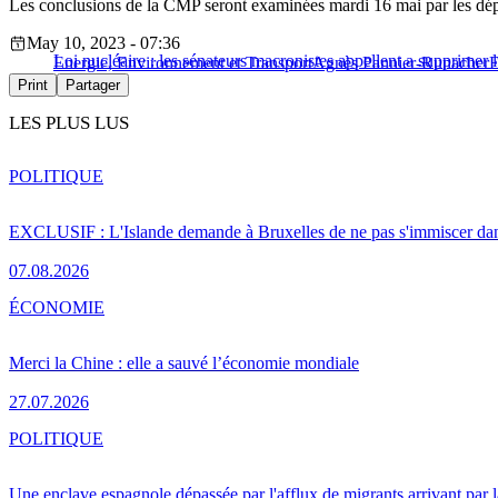
Les conclusions de la CMP seront examinées mardi 16 mai par les déput
May 10, 2023 - 07:36
Loi nucléaire : les sénateurs macronistes appellent a supprimer l’
Energie, Environnement et Transport
Agnès Pannier-Runacher
E
Print
Partager
LES PLUS LUS
POLITIQUE
EXCLUSIF : L'Islande demande à Bruxelles de ne pas s'immiscer dan
07.08.2026
ÉCONOMIE
Merci la Chine : elle a sauvé l’économie mondiale
27.07.2026
POLITIQUE
Une enclave espagnole dépassée par l'afflux de migrants arrivant par 