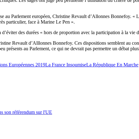
itiques. Les sages ont jugé peu pertinente l’utilisation du critère de po
çaise au Parlement européen, Christine Revault d’Allonnes Bonnefoy. « L
ès particulier, face à Marine Le Pen ».
in d’éviter des durées « hors de proportion avec la participation à la v
ristine Revault d’Alllonnes Bonnefoy. Ces dispositions semblent au con
u présents au Parlement, ce qui ne devrait pas permettre un débat plura
tions Européennes 2019
La France Insoumise
La République En Marche
s son référendum sur l'UE