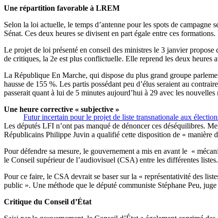
Une répartition favorable à LREM
Selon la loi actuelle, le temps d’antenne pour les spots de campagne s
Sénat. Ces deux heures se divisent en part égale entre ces formations.
Le projet de loi présenté en conseil des ministres le 3 janvier propose 
de critiques, la 2e est plus conflictuelle. Elle reprend les deux heures
La République En Marche, qui dispose du plus grand groupe parlementa
hausse de 155 %. Les partis possédant peu d’élus seraient au contraire
passerait quant à lui de 5 minutes aujourd’hui à 29 avec les nouvelles 
Une heure corrective « subjective »
Futur incertain pour le projet de liste transnationale aux électi
Les députés LFI n’ont pas manqué de dénoncer ces déséquilibres. Merc
Républicains Philippe Juvin a qualifié cette disposition de « manière 
Pour défendre sa mesure, le gouvernement a mis en avant le « mécanism
le Conseil supérieur de l’audiovisuel (CSA) entre les différentes listes.
Pour ce faire, le CSA devrait se baser sur la « représentativité des lis
public ». Une méthode que le député communiste Stéphane Peu, juge « al
Critique du Conseil d’État