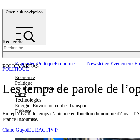
Open sub navigation
Recherche
Rapporteur
Politique
Économie
Newsletters
Evénements
Em
POLICY AREAS
POLITIQUE
Economie
Politique
Les temps de parole de l’o
Agriculture et Alimentation
Santé
Technologies
Energie, Environnement et Transport
Défense
En répartissant le temps d’antenne en fonction du nombre d'élus à l'A
France Insoumise.
Claire Guyot
EURACTIV.fr