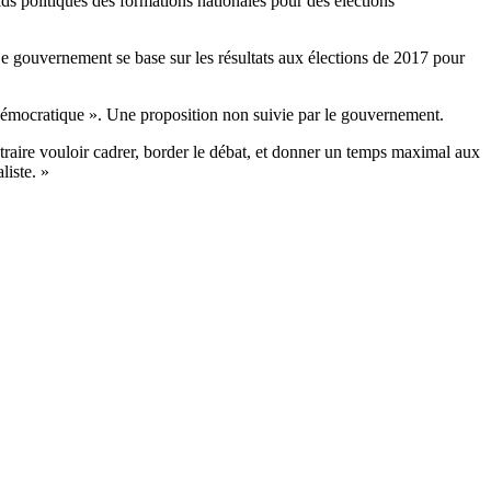
ids politiques des formations nationales pour des élections
e gouvernement se base sur les résultats aux élections de 2017 pour
ie démocratique ». Une proposition non suivie par le gouvernement.
traire vouloir cadrer, border le débat, et donner un temps maximal aux
liste. »