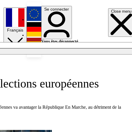
Se connecter
Close menu
English
Français
Deutsch
Vous êtes déconnecté.
Se connecter
Español
Lumières éteintes
élections européennes
opéennes va avantager la République En Marche, au détriment de la