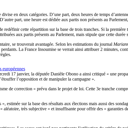
e divise en deux catégories. D’une part, deux heures de temps d’antenne
 D’autre part, une heure est dédiée aux partis non présents au Parlement
de redéfinir cette répartition sur la base de trois tranches. Si la premiè
 attribuées aux partis présents au Parlement, mais stipule que cette durée
ire, se trouverait avantagée. Selon les estimations du journal
Marian
 perdants. La France Insoumise se verrait ainsi attribuer 2 minutes, co
règles.
ons européennes
redi 17 janvier, la députée Danièle Obono a ainsi critiqué « une prop
d’étouffer l’opposition et de manipuler la campagne ».
e de correction » prévu dans le projet de loi. Cette 3e tranche compre
tes », estimée sur la base des résultats aux élections mais aussi des sond
éatoire, très subjective » et insuffisante pour offrir des « garanties de