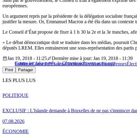
Saisi par le gouvernement, le Conseil d’État a également exprimé des cr
européennes.
Un argument repris par la présidente de la délégation socialiste fran
justifier la mesure. Or, Emmanuel Macron a été élu dans un contexte tr
Le Conseil d’État propose de fixer à 1 h 30 la 2e et la 3e tranches, af
« Le débat démocratique doit se traduire dans les médias, poursuit Ch
députés LREM. Elles entraineront une sous-représentation des partis pe
Jan 19, 2018 - 11:25
Dernière mise à jour: Jan 19, 2018 - 11:39
Contre les fake news, la Commission veut aussi agir
Politique
Conseil d'État
csa
Élections
Élections Européennes
Élec
Print
Partager
LES PLUS LUS
POLITIQUE
EXCLUSIF : L'Islande demande à Bruxelles de ne pas s'immiscer dan
07.08.2026
ÉCONOMIE