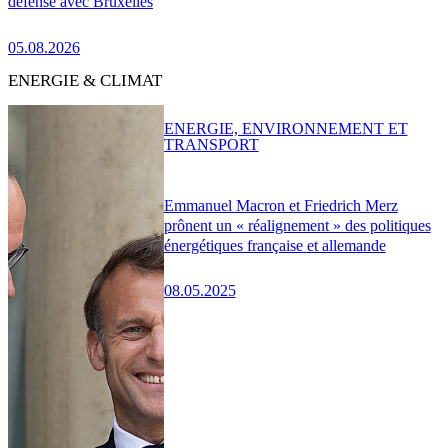
défense avec Bruxelles
05.08.2026
ENERGIE & CLIMAT
ENERGIE, ENVIRONNEMENT ET
TRANSPORT
Emmanuel Macron et Friedrich Merz
prônent un « réalignement » des politiques
énergétiques française et allemande
08.05.2025