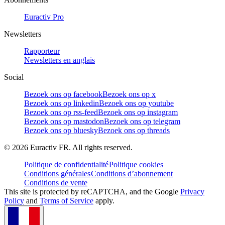
Euractiv Pro
Newsletters
Rapporteur
Newsletters en anglais
Social
Bezoek ons op facebook
Bezoek ons op x
Bezoek ons op linkedin
Bezoek ons op youtube
Bezoek ons op rss-feed
Bezoek ons op instagram
Bezoek ons op mastodon
Bezoek ons op telegram
Bezoek ons op bluesky
Bezoek ons op threads
©
2026
Euractiv FR. All rights reserved.
Politique de confidentialité
Politique cookies
Conditions générales
Conditions d’abonnement
Conditions de vente
This site is protected by reCAPTCHA, and the Google
Privacy
Policy
and
Terms of Service
apply.