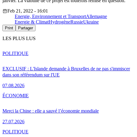
janvier. La viabilité de ce projet est toutefois remise en question.
Feb 21, 2022 - 16:01
Energie, Environnement et Transport
Allemagne
Energie & Climat
Hydrogène
Russie
Ukraine
Print
Partager
LES PLUS LUS
POLITIQUE
EXCLUSIF : L'Islande demande à Bruxelles de ne pas s'immiscer
dans son référendum sur l'UE
07.08.2026
ÉCONOMIE
Merci la Chine : elle a sauvé l’économie mondiale
27.07.2026
POLITIQUE