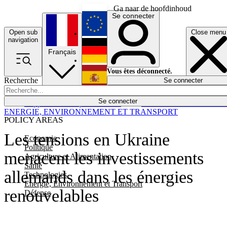
Ga naar de hoofdinhoud
Se connecter
Open sub
Close menu
English
navigation
Français
Deutsch
Vous êtes déconnecté.
Recherche
Se connecter
Español
Lumières éteintes
Se connecter
Rapporteur
Politique
Économie
Newsletters
Evénements
Em
ENERGIE, ENVIRONNEMENT ET TRANSPORT
POLICY AREAS
Les tensions en Ukraine
Economie
Politique
menacent les investissements
Agriculture et Alimentation
Santé
allemands dans les énergies
Technologies
Energie, Environnement et Transport
renouvelables
Défense