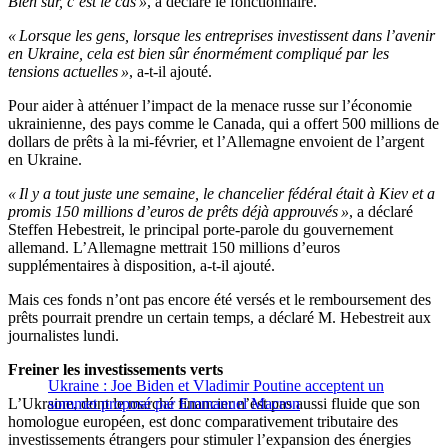
Bien sûr, c’est le cas »
, a déclaré le fonctionnaire.
« Lorsque les gens, lorsque les entreprises investissent dans l’avenir
en Ukraine, cela est bien sûr énormément compliqué par les
tensions actuelles »
, a-t-il ajouté.
Pour aider à atténuer l’impact de la menace russe sur l’économie
ukrainienne, des pays comme le Canada, qui a offert 500 millions de
dollars de prêts à la mi-février, et l’Allemagne envoient de l’argent
en Ukraine.
« Il y a tout juste une semaine, le chancelier fédéral était à Kiev et a
promis 150 millions d’euros de prêts déjà approuvés »
, a déclaré
Steffen Hebestreit, le principal porte-parole du gouvernement
allemand. L’Allemagne mettrait 150 millions d’euros
supplémentaires à disposition, a-t-il ajouté.
Mais ces fonds n’ont pas encore été versés et le remboursement des
prêts pourrait prendre un certain temps, a déclaré M. Hebestreit aux
journalistes lundi.
Freiner les investissements verts
Ukraine : Joe Biden et Vladimir Poutine acceptent un
L’Ukraine, dont le marché financier n’est pas aussi fluide que son
sommet proposé par Emmanuel Macron
homologue européen, est donc comparativement tributaire des
investissements étrangers pour stimuler l’expansion des énergies