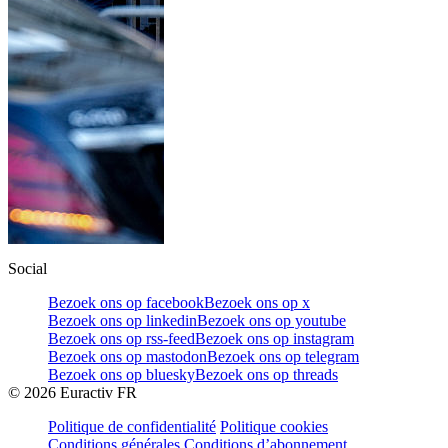
Social
Bezoek ons op facebook
Bezoek ons op x
Bezoek ons op linkedin
Bezoek ons op youtube
Bezoek ons op rss-feed
Bezoek ons op instagram
Bezoek ons op mastodon
Bezoek ons op telegram
Bezoek ons op bluesky
Bezoek ons op threads
©
2026
Euractiv FR
Politique de confidentialité
Politique cookies
Conditions générales
Conditions d’abonnement