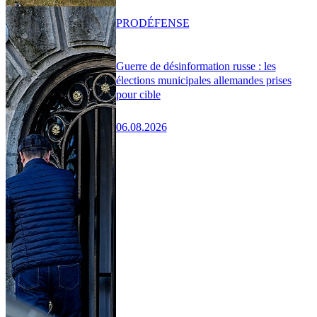
PRO
DÉFENSE
Guerre de désinformation russe : les
élections municipales allemandes prises
pour cible
06.08.2026