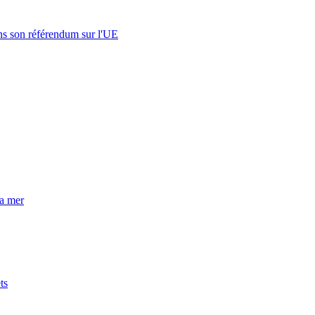
s son référendum sur l'UE
la mer
ts