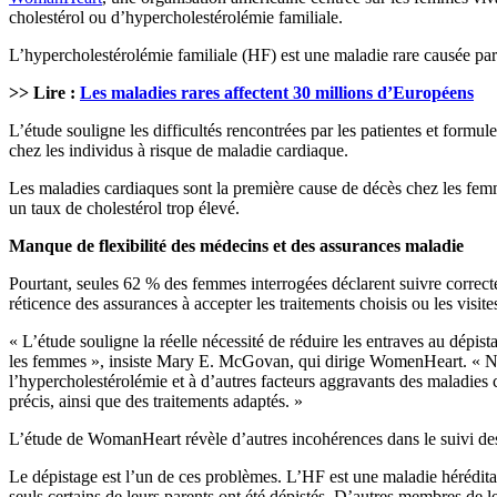
cholestérol ou d’hypercholestérolémie familiale.
L’hypercholestérolémie familiale (HF) est une maladie rare causée par u
>> Lire :
Les maladies rares affectent 30 millions d’Européens
L’étude souligne les difficultés rencontrées par les patientes et formu
chez les individus à risque de maladie cardiaque.
Les maladies cardiaques sont la première cause de décès chez les femm
un taux de cholestérol trop élevé.
Manque de flexibilité des médecins et des assurances maladie
Pourtant, seules 62 % des femmes interrogées déclarent suivre correct
réticence des assurances à accepter les traitements choisis ou les visites
« L’étude souligne la réelle nécessité de réduire les entraves au dépis
les femmes », insiste Mary E. McGovan, qui dirige WomenHeart. « Nou
l’hypercholestérolémie et à d’autres facteurs aggravants des maladies
précis, ainsi que des traitements adaptés. »
L’étude de WomanHeart révèle d’autres incohérences dans le suivi des 
Le dépistage est l’un de ces problèmes. L’HF est une maladie héréditair
seuls certains de leurs parents ont été dépistés. D’autres membres de l