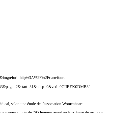
pg&imgrefurl=http%3A%2F%2Fcarrefour-
3&page=2&start=31&ndsp=9&ved=0CIIBEK0DMB8"
édical, selon une étude de l’association Womenheart.
 étude menée auprès de 795 femmes ayant un taux élevé de mauvais