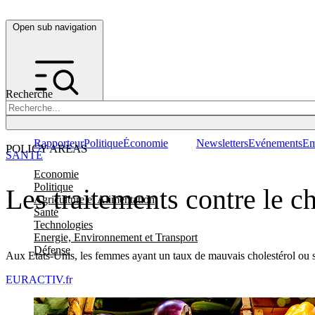
Open sub navigation
Recherche
Rapporteur
Politique
Économie
Newsletters
Evénements
Em
POLICY AREAS
SANTÉ
Economie
Politique
Les traitements contre le c
Agriculture et Alimentation
Santé
Technologies
Energie, Environnement et Transport
Défense
Aux Etats-Unis, les femmes ayant un taux de mauvais cholestérol ou so
EURACTIV.fr