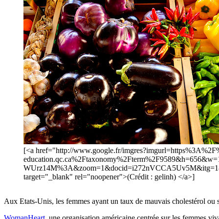
[<a href="http://www.google.fr/imgres?imgurl=https%3A%
education.qc.ca%2Ftaxonomy%2Fterm%2F9589&h=656&w=
WUrz14M%3A&zoom=1&docid=i272nVCCA5Uv5M&itg=1&e
target="_blank" rel="noopener">(Crédit : gelinh) </a>]
Aux Etats-Unis, les femmes ayant un taux de mauvais cholestérol ou s
WomanHeart
, une organisation américaine centrée sur les femmes vi