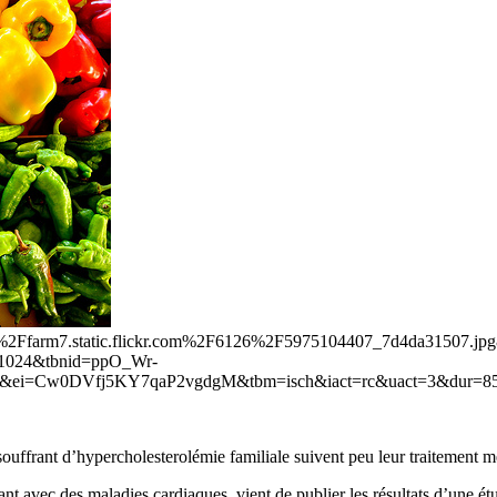
2F%2Ffarm7.static.flickr.com%2F6126%2F5975104407_7d4da31507.j
1024&tbnid=ppO_Wr-
i=Cw0DVfj5KY7qaP2vgdgM&tbm=isch&iact=rc&uact=3&dur=85
ouffrant d’hypercholesterolémie familiale suivent peu leur traitement m
vant avec des maladies cardiaques, vient de publier les résultats d’une