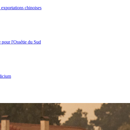
s exportations chinoises
e pour l'Ossétie du Sud
licium