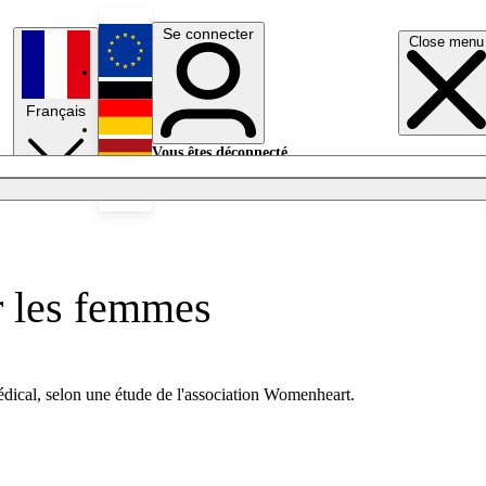
Se connecter
Close menu
English
Français
Deutsch
Vous êtes déconnecté.
Se connecter
Español
Lumières éteintes
ar les femmes
édical, selon une étude de l'association Womenheart.