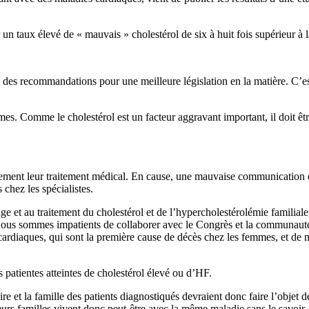
n taux élevé de « mauvais » cholestérol de six à huit fois supérieur à l
le des recommandations pour une meilleure législation en la matière. C’e
es. Comme le cholestérol est un facteur aggravant important, il doit êtr
ement leur traitement médical. En cause, une mauvaise communication en
 chez les spécialistes.
tage et au traitement du cholestérol et de l’hypercholestérolémie familia
s sommes impatients de collaborer avec le Congrès et la communauté mé
 cardiaques, qui sont la première cause de décès chez les femmes, et de
patientes atteintes de cholestérol élevé ou d’HF.
e et la famille des patients diagnostiqués devraient donc faire l’objet d
eurs familles vivent donc peut-être avec la même maladie sans le savoir.