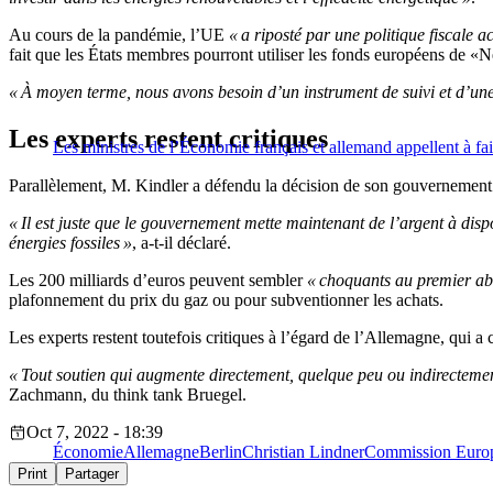
Au cours de la pandémie, l’UE
« a riposté par une politique fiscale a
fait que les États membres pourront utiliser les fonds européens de
« À moyen terme, nous avons besoin d’un instrument de suivi et d’une 
Les experts restent critiques
Les ministres de l’Économie français et allemand appellent à faire
Parallèlement, M. Kindler a défendu la décision de son gouvernement d
« Il est juste que le gouvernement mette maintenant de l’argent à dispos
énergies fossiles »
, a-t-il déclaré.
Les 200 milliards d’euros peuvent sembler
« choquants au premier ab
plafonnement du prix du gaz ou pour subventionner les achats.
Les experts restent toutefois critiques à l’égard de l’Allemagne, qui a c
« Tout soutien qui augmente directement, quelque peu ou indirecteme
Zachmann, du think tank Bruegel.
Oct 7, 2022 - 18:39
Économie
Allemagne
Berlin
Christian Lindner
Commission Euro
Print
Partager