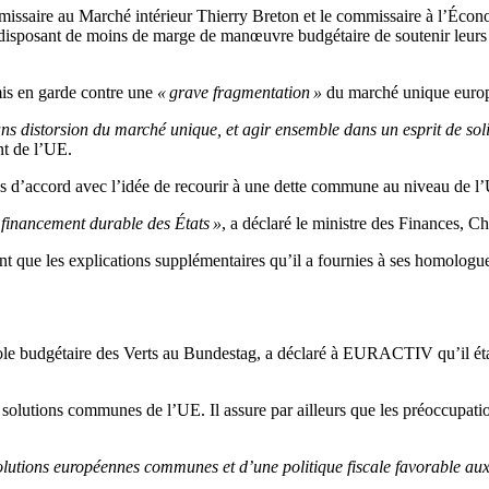
mmissaire au Marché intérieur Thierry Breton et le commissaire à l’Écon
disposant de moins de marge de manœuvre budgétaire de soutenir leurs
mis en garde contre une
« grave fragmentation »
du marché unique europé
s distorsion du marché unique, et agir ensemble dans un esprit de soli
nt de l’UE.
’accord avec l’idée de recourir à une dette commune au niveau de l’UE
e financement durable des États »
, a déclaré le ministre des Finances, Ch
ue les explications supplémentaires qu’il a fournies à ses homologues 
parole budgétaire des Verts au Bundestag, a déclaré à EURACTIV qu’il 
s solutions communes de l’UE. Il assure par ailleurs que les préoccupati
olutions européennes communes et d’une politique fiscale favorable aux i