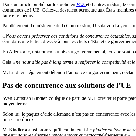
Dans un article publié par le quotidien
FAZ
et d’autres médias, le co
communes de l’UE. Celles-ci devraient permettre aux États membres 
faire elle-même.
Parallèlement, la présidente de la Commission, Ursula von Leyen, a 
« Nous devons préserver des conditions de concurrence équitables, san
écrit dans une lettre adressée à tous les chefs d’État et de gouverneme
En Allemagne, notamment au niveau gouvernemental, tous ne sont pas d
Cela
« ne nous aide pas à long terme à renforcer la compétitivité et l
M. Lindner a également défendu l’annonce du gouvernement, déclarant q
Pas de concurrence aux solutions de l’UE
Sven-Christian Kindler, collègue de parti de M. Hofreiter et porte-
moyen terme.
Selon lui, le paquet d’aide allemand n’est pas en concurrence avec le
prises au sérieux.
M. Kindler a ainsi promis qu’il continuerait à
« plaider en faveur de s
investir dans les énergies renouvelables et l’efficacité énergétique »
.