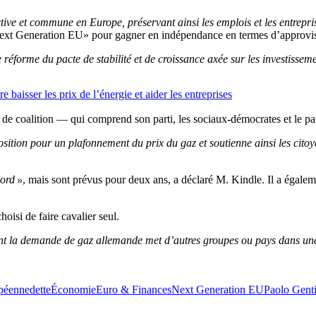
ctive et commune en Europe, préservant ainsi les emplois et les entrepris
 «Next Generation EU» pour gagner en indépendance en termes d’approvi
réforme du pacte de stabilité et de croissance axée sur les investisseme
 baisser les prix de l’énergie et aider les entreprises
e coalition — qui comprend son parti, les sociaux-démocrates et le par
ition pour un plafonnement du prix du gaz et soutienne ainsi les citoyens
ord »
, mais sont prévus pour deux ans, a déclaré M. Kindle. Il a égaleme
hoisi de faire cavalier seul.
nt la demande de gaz allemande met d’autres groupes ou pays dans une
péenne
dette
Économie
Euro & Finances
Next Generation EU
Paolo Genti