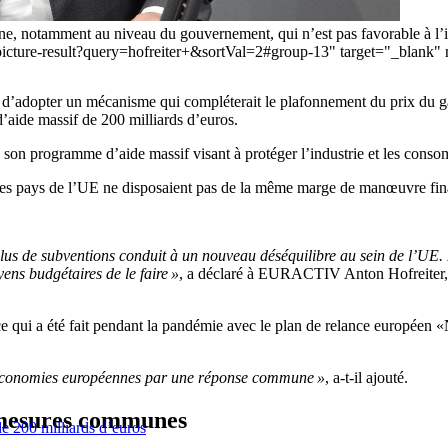
agne, notamment au niveau du gouvernement, qui n’est pas favorable à l’
ch/picture-result?query=hofreiter+&sortVal=2#group-13" target="_bla
 d’adopter un mécanisme qui compléterait le plafonnement du prix du g
’aide massif de 200 milliards d’euros.
on programme d’aide massif visant à protéger l’industrie et les consom
es pays de l’UE ne disposaient pas de la même marge de manœuvre fin
 plus de subventions conduit à un nouveau déséquilibre au sein de l’UE
ens budgétaires de le faire »
, a déclaré à EURACTIV Anton Hofreiter, d
e qui a été fait pendant la pandémie avec le plan de relance européen 
es économies européennes par une réponse commune »
, a-t-il ajouté.
 mesures communes
e 200 milliards d’euros