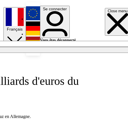
Se connecter
Close menu
English
Français
Deutsch
Vous êtes déconnecté.
Se connecter
Español
Lumières éteintes
lliards d'euros du
gaz en Allemagne.