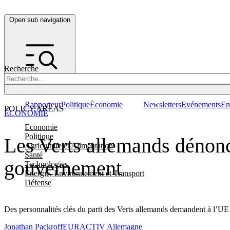
Open sub navigation
Recherche
Rapporteur
Politique
Économie
Newsletters
Evénements
Em
POLICY AREAS
ÉCONOMIE
Economie
Politique
Les Verts allemands dénonce
Agriculture et Alimentation
Santé
gouvernement
Technologies
Energie, Environnement et Transport
Défense
Des personnalités clés du parti des Verts allemands demandent à l’U
Jonathan Packroff
EURACTIV Allemagne