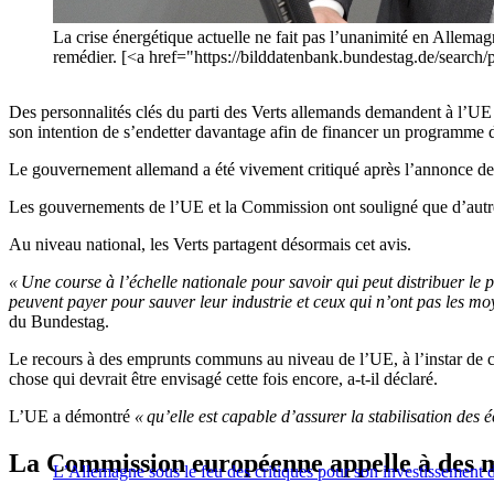
La crise énergétique actuelle ne fait pas l’unanimité en Allem
remédier. [<a href="https://bilddatenbank.bundestag.de/sear
Des personnalités clés du parti des Verts allemands demandent à l’UE
son intention de s’endetter davantage afin de financer un programme d
Le gouvernement allemand a été vivement critiqué après l’annonce de s
Les gouvernements de l’UE et la Commission ont souligné que d’autr
Au niveau national, les Verts partagent désormais cet avis.
« Une course à l’échelle nationale pour savoir qui peut distribuer le
peuvent payer pour sauver leur industrie et ceux qui n’ont pas les moy
du Bundestag.
Le recours à des emprunts communs au niveau de l’UE, à l’instar de c
chose qui devrait être envisagé cette fois encore, a-t-il déclaré.
L’UE a démontré
« qu’elle est capable d’assurer la stabilisation d
La Commission européenne appelle à des
L’Allemagne sous le feu des critiques pour son investissement d