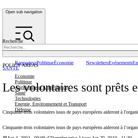
Open sub navigation
Recherche
Rapporteur
Politique
Économie
Newsletters
Evénements
Em
POLICY AREAS
SANTÉ
Economie
Politique
Les volontaires sont prêts 
Agriculture et Alimentation
Santé
Technologies
Energie, Environnement et Transport
Défense
Cinquante-trois volontaires issus de pays européens aideront à l'organi
Cinquante-trois volontaires issus de pays européens aideront à l’organ
Jun 4, 2004 - 00:00
Dernière mise à jour: Jan 29, 2010 - 11:39