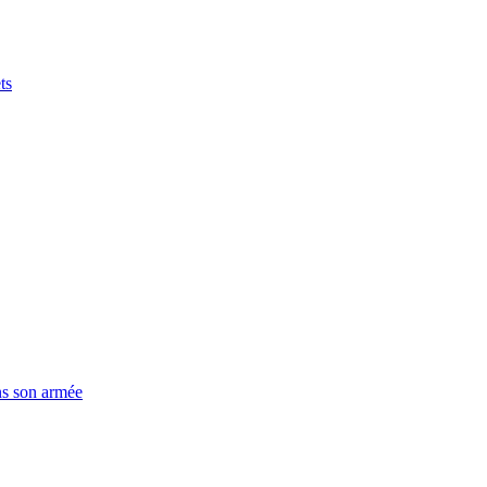
ts
ns son armée