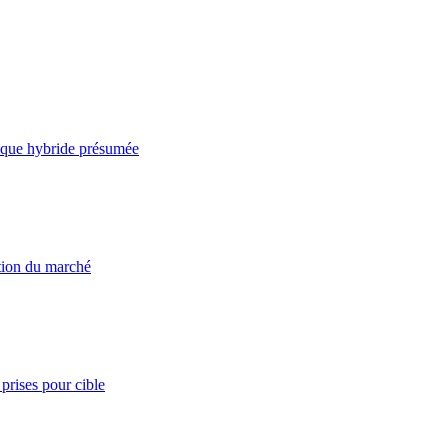
taque hybride présumée
ation du marché
prises pour cible