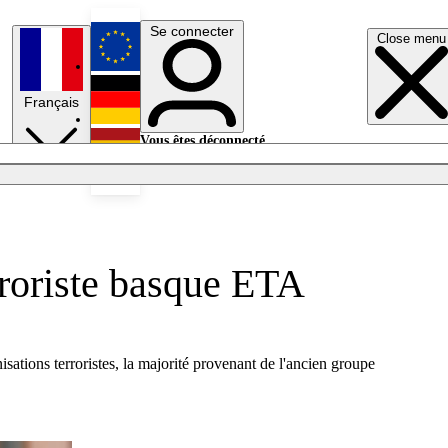
Se connecter
Close menu
English
Français
Deutsch
Vous êtes déconnecté.
Se connecter
Español
Lumières éteintes
rroriste basque ETA
ations terroristes, la majorité provenant de l'ancien groupe