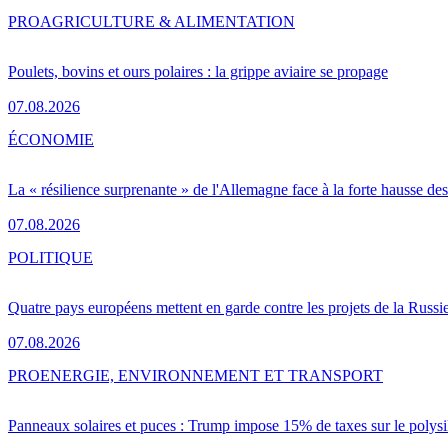
PRO
AGRICULTURE & ALIMENTATION
Poulets, bovins et ours polaires : la grippe aviaire se propage
07.08.2026
ÉCONOMIE
La « résilience surprenante » de l'Allemagne face à la forte hausse de
07.08.2026
POLITIQUE
Quatre pays européens mettent en garde contre les projets de la Russi
07.08.2026
PRO
ENERGIE, ENVIRONNEMENT ET TRANSPORT
Panneaux solaires et puces : Trump impose 15% de taxes sur le polysi