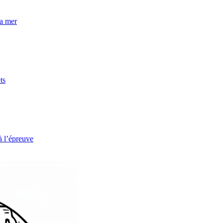
la mer
ts
à l’épreuve