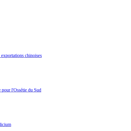
s exportations chinoises
e pour l'Ossétie du Sud
licium