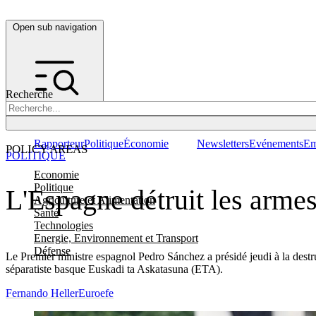
Open sub navigation
Recherche
Rapporteur
Politique
Économie
Newsletters
Evénements
Em
POLICY AREAS
POLITIQUE
Economie
Politique
L'Espagne détruit les armes
Agriculture et Alimentation
Santé
Technologies
Energie, Environnement et Transport
Défense
Le Premier ministre espagnol Pedro Sánchez a présidé jeudi à la destru
séparatiste basque Euskadi ta Askatasuna (ETA).
Fernando Heller
Euroefe