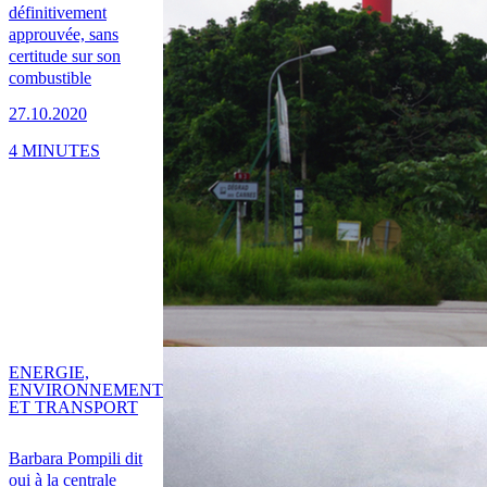
définitivement
approuvée, sans
certitude sur son
combustible
27.10.2020
4 MINUTES
ENERGIE,
ENVIRONNEMENT
ET TRANSPORT
Barbara Pompili dit
oui à la centrale