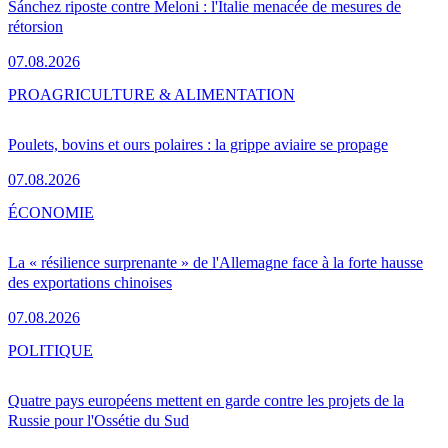
Sánchez riposte contre Meloni : l'Italie menacée de mesures de
rétorsion
07.08.2026
PRO
AGRICULTURE & ALIMENTATION
Poulets, bovins et ours polaires : la grippe aviaire se propage
07.08.2026
ÉCONOMIE
La « résilience surprenante » de l'Allemagne face à la forte hausse
des exportations chinoises
07.08.2026
POLITIQUE
Quatre pays européens mettent en garde contre les projets de la
Russie pour l'Ossétie du Sud