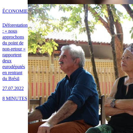
ÉCONOMIE
Déforestation
: « nous
approchons
du point de
non-retour »
rapportent
deux
eurodéputés
en rentrant
du Brésil
27.07.2022
8 MINUTES