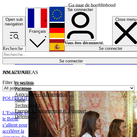
Ga naar de hoofdinhoud
Se connecter
Open sub
Close menu
English
navigation
Français
Deutsch
Vous êtes déconnecté.
Recherche
Se connecter
Español
Lumières éteintes
Se connecter
Rapporteur
Politique
Économie
Newsletters
Evénements
Em
POLICY AREAS
AMAZONIE
Filter by section
Economie
Politique
Agriculture et Alimentation
POLITIQUE
Santé
Technologies
Energie, Environnement et Transport
L’Espagne et
Défense
le Brésil
s’allient pour
accélérer la