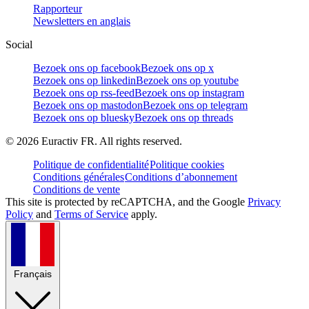
Rapporteur
Newsletters en anglais
Social
Bezoek ons op facebook
Bezoek ons op x
Bezoek ons op linkedin
Bezoek ons op youtube
Bezoek ons op rss-feed
Bezoek ons op instagram
Bezoek ons op mastodon
Bezoek ons op telegram
Bezoek ons op bluesky
Bezoek ons op threads
©
2026
Euractiv FR. All rights reserved.
Politique de confidentialité
Politique cookies
Conditions générales
Conditions d’abonnement
Conditions de vente
This site is protected by reCAPTCHA, and the Google
Privacy
Policy
and
Terms of Service
apply.
Français