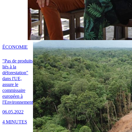
ÉCONOMIE
"Pas de produits
liés à la
déforestation"
dans l'UE,
assure le
commissaire
européen à
l'Environnement
06.05.2022
4 MINUTES