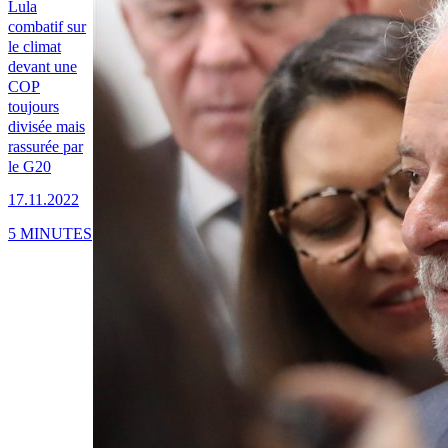
Lula
combatif sur
le climat
devant une
COP
toujours
divisée mais
rassurée par
le G20
17.11.2022
5 MINUTES