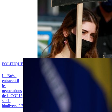
POLITIQUE
Le Brésil
entrave-t-il
les
négociations
de la COP15
sur la
biodiversité ?