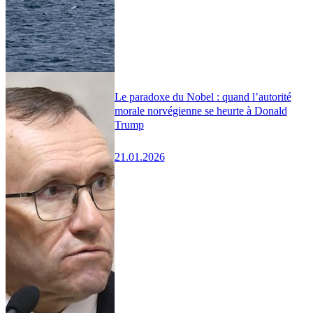
Le paradoxe du Nobel : quand l’autorité
morale norvégienne se heurte à Donald
Trump
21.01.2026