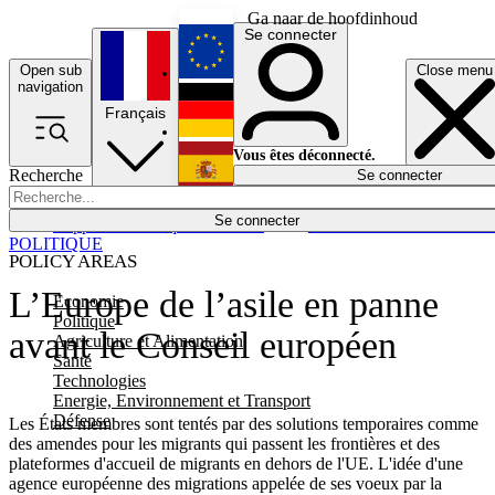
Ga naar de hoofdinhoud
Se connecter
Open sub
Close menu
English
navigation
Français
Deutsch
Vous êtes déconnecté.
Recherche
Se connecter
Español
Lumières éteintes
Se connecter
Rapporteur
Politique
Économie
Newsletters
Evénements
Em
POLITIQUE
POLICY AREAS
L’Europe de l’asile en panne
Economie
Politique
avant le Conseil européen
Agriculture et Alimentation
Santé
Technologies
Energie, Environnement et Transport
Défense
Les États membres sont tentés par des solutions temporaires comme
des amendes pour les migrants qui passent les frontières et des
plateformes d'accueil de migrants en dehors de l'UE. L'idée d'une
agence européenne des migrations appelée de ses voeux par la