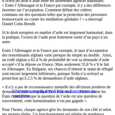
d’octroi du droit d’asile entre les différentes agences nationales.
« Entre l’Allemagne et la France par exemple, il y a des différences
énormes sur l’acceptation. Comment définir des critères
communs sur des questions telles que la protection des personnes
homosexuels ou contre les mutilations génitales ? » a interrogé
Daniel Cohn-Bendit.
Si le droit européen en matière d’asile est largement harmonisé, dans
la pratique, l’octroi de l’asile peut fortement varier d’un pays à un
autre.
Entre l’Allemagne et la France par exemple, le taux d’acceptation
des ressortissants afghans varie presque du simple au double. Ainsi,
un exilé afghan a 82,4 % de probabilité de voir sa demande d’asile
accepté s’il la dépose en France. Mais seulement 55,8 % s’il le fait
en Allemagne. En Bulgarie, ses chances d’obtenir le statut de réfugié
sont encore largement inférieures, puisque Sofia n’a octroyé sa
protection qu’à 2,5 % de demandeurs d’asile afghans.
« Il n’y a pas de reconnaissance mutuelle des décisions positives de
L’harmonisation du droit d’asile en Europe reste un
demande d’asile », explique Yves Pascouau. « Mais comme les
voeu pieux
États considèrent que la question de l’asile est une question de
souveraineté, cette harmonisation n’est pas gagnée ».
Pour l’heure, chaque agence gère les demandes de son côté et selon
ses propres règles. Un fonctionnement qui génère de nombreux