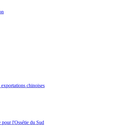
on
s exportations chinoises
e pour l'Ossétie du Sud