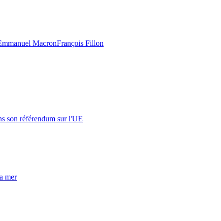
Emmanuel Macron
François Fillon
s son référendum sur l'UE
la mer