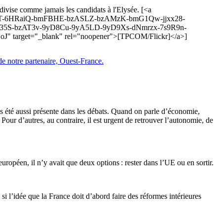
e divise comme jamais les candidats à l'Elysée. [<a
fMPy9T-6HRaiQ-bmFBHE-bzASLZ-bzAMzK-bmG1Qw-jjxx28-
35S-bzAT3v-9yD8Cu-9yA5LD-9yD9Xs-dNmrzx-7s9R9n-
 target="_blank" rel="noopener">[TPCOM/Flickr]</a>]
de notre partenaire, Ouest-France.
ais été aussi présente dans les débats. Quand on parle d’économie,
Pour d’autres, au contraire, il est urgent de retrouver l’autonomie, de
uropéen, il n’y avait que deux options : rester dans l’UE ou en sortir.
e si l’idée que la France doit d’abord faire des réformes intérieures