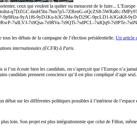
réorienter, ceux qui veulent la quitter ou menacent de le faire... L'Europ
3/in/photolist-q7DZGC-6mH5bi-7bm7p5-7ZRenG-oQcZS8-5WRaRc-
P-9p9Hza-9yA1f6-9yD1Ku-h3G5Ma-9yD29C-9pcLD1-h3GsK8-9yD
wP-7sdLVJ-7s9Qsa-7s9RVa-7s9QTi-7sdPCL-7sdQq9-7s9PTe-7sdNoJ"
 tous les débats de la campagne de l’élection présidentielle.
Un article 
ations internationales (ECFR) à Paris.
is si l’on écoute bien les candidats, on s’aperçoit que l’Europe n’a jam
ins candidats prennent conscience qu’il est plus compliqué d’agir seul. 
débat sur les différentes politiques possibles à l’intérieur de l’espace e
er plus loin. Son projet est plus intégrationniste que celui de Fillon, mêm