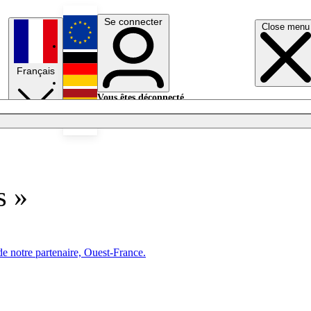
Se connecter
Close menu
English
Français
Deutsch
Vous êtes déconnecté.
Se connecter
Español
Lumières éteintes
s »
de notre partenaire, Ouest-France.