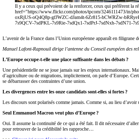
Il y a ceux qui prévoient de la renforcer, ceux qui préfèrent la 
href="https://www.flickr.com/photos/tpcom/324611147
oxRjUS-oQ4Q8p-gfJWZC-dJam4t-6Zr815-bCWRZw-bRRye
7s9QCV-7sdPKL-7s9Rie-7sdQx1-7sdPrJ-7sdNxh-7sdN71-7s9R
L’avenir de la France dans l’Union européenne apparaît en filigrane de
Manuel Lafont-Rapnouil dirige l’antenne du Conseil européen des rel
L’Europe occupe-t-elle une place suffisante dans les débats
?
Une présidentielle ne se joue jamais sur les enjeux internationaux. Ma
d’agriculture ou de migrations, implicitement, on parle d’Europe. Certa
se débarrasser des contraintes d’une union.
Les divergences entre les onze candidats sont-elles si fortes
?
Les discours sont polarisés comme jamais. Comme si, au lieu d’avoir un 
Seul Emmanuel Macron veut plus d’Europe
?
Oui. Il assume la continuité de ce qui a été fait. Il dit nécessaire d’all
pour retrouver de la crédibilité les rapproche…