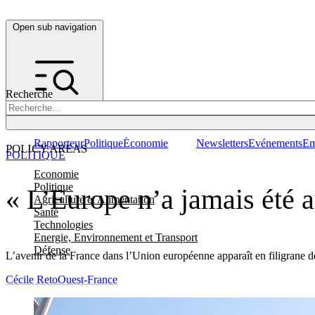
Open sub navigation
Recherche
Rapporteur
Politique
Économie
Newsletters
Evénements
Em
POLICY AREAS
POLITIQUE
Economie
Politique
« L’Europe n’a jamais été a
Agriculture et Alimentation
Santé
Technologies
Energie, Environnement et Transport
Défense
L’avenir de la France dans l’Union européenne apparaît en filigrane de
Cécile Reto
Ouest-France