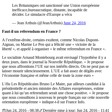
Les Britanniques ont sanctionné une Union européenne
inefficace,bureaucratique, distante, incapable de
décider. Le simulacre d'Europe a vécu
— Jean Arthuis (@JeanArthuis)
June 24, 2016
Faut-il un referendum en France ?
A l’extrême-droite, certains exultent, comme Nicolas Dupont-
Aignan, ou Marine Le Pen qui a félicité une « victoire de la
liberté », et appelé à organiser « le même referendum en France ».
Le socialiste Arnaud Montebourg avait envisagé l’hypothèse il y a
deux jours, dans le journal la Nouvelle République. « Je propose
que nous affrontions l’UE sur nos intérêts directs. On ne peut pas se
laisser mourir silencieusement. L’UE a fait assez de dégâts avec
l’économie française et même celle de toute la zone euro »
L’élu Les Républicains Bruno Le Maire, par ailleurs candidat à la
présidentielle et ancien ministre des Affaires européennes, estime
quant à lui qu’un referendum serait une chose positive. « Je propose
que nous consultions à nouveau le peuple français sur cette nouvelle
orientation européenne » indique-t-il sur France Info.
Jun 24, 2016 - 08:38
Dernière mise à jour: Jun 24, 2016 - 11:41