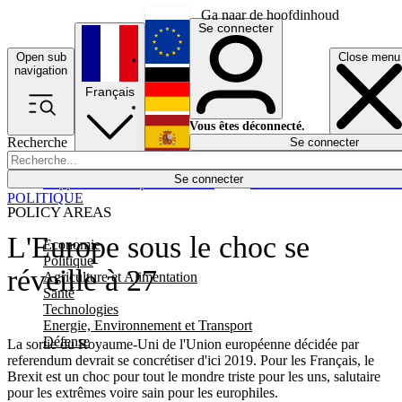
Ga naar de hoofdinhoud
Se connecter
Open sub
Close menu
English
navigation
Français
Deutsch
Vous êtes déconnecté.
Recherche
Se connecter
Español
Lumières éteintes
Se connecter
Rapporteur
Politique
Économie
Newsletters
Evénements
Em
POLITIQUE
POLICY AREAS
L'Europe sous le choc se
Economie
Politique
réveille à 27
Agriculture et Alimentation
Santé
Technologies
Energie, Environnement et Transport
Défense
La sortie du Royaume-Uni de l'Union européenne décidée par
referendum devrait se concrétiser d'ici 2019. Pour les Français, le
Brexit est un choc pour tout le mondre triste pour les uns, salutaire
pour les extrêmes voire sain pour les europhiles.