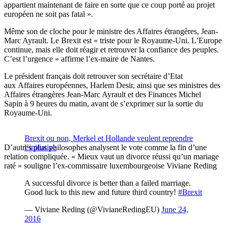
appartient maintenant de faire en sorte que ce coup porté au projet
européen ne soit pas fatal ».
Même son de cloche pour le ministre des Affaires étrangères, Jean-
Marc Ayrault. Le Brexit est « triste pour le Royaume-Uni. L’Europe
continue, mais elle doit réagir et retrouver la confiance des peuples.
C’est l’urgence » affirme l’ex-maire de Nantes.
Le président français doit retrouver son secrétaire d’Etat
aux Affaires européennes, Harlem Desir, ainsi que ses ministres des
Affaires étrangères Jean-Marc Ayrault et des Finances Michel
Sapin à 9 heures du matin, avant de s’exprimer sur la sortie du
Royaume-Uni.
Brexit ou non, Merkel et Hollande veulent reprendre
D’autres plus philosophes analysent le vote comme la fin d’une
l’initiative
relation compliquée. « Mieux vaut un divorce réussi qu’un mariage
raté » souligne l’ex-commissaire luxembourgeoise Viviane Reding
A successful divorce is better than a failed marriage.
Good luck to this new and future third country!
#Brexit
— Viviane Reding (@VivianeRedingEU)
June 24,
2016