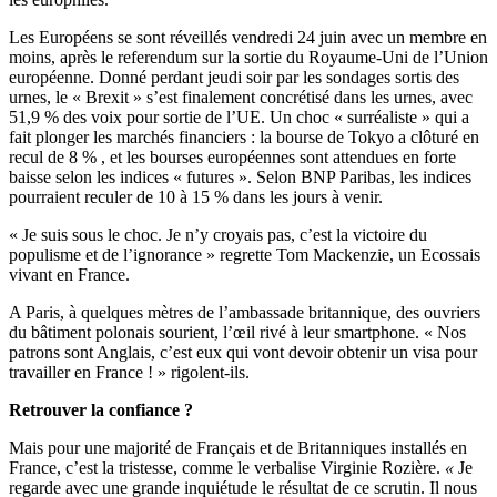
Les Européens se sont réveillés vendredi 24 juin avec un membre en
moins, après le referendum sur la sortie du Royaume-Uni de l’Union
européenne. Donné perdant jeudi soir par les sondages sortis des
urnes, le « Brexit » s’est finalement concrétisé dans les urnes, avec
51,9 % des voix pour sortie de l’UE. Un choc « surréaliste » qui a
fait plonger les marchés financiers : la bourse de Tokyo a clôturé en
recul de 8 % , et les bourses européennes sont attendues en forte
baisse selon les indices « futures ». Selon BNP Paribas, les indices
pourraient reculer de 10 à 15 % dans les jours à venir.
« Je suis sous le choc. Je n’y croyais pas, c’est la victoire du
populisme et de l’ignorance » regrette Tom Mackenzie, un Ecossais
vivant en France.
A Paris, à quelques mètres de l’ambassade britannique, des ouvriers
du bâtiment polonais sourient, l’œil rivé à leur smartphone. « Nos
patrons sont Anglais, c’est eux qui vont devoir obtenir un visa pour
travailler en France ! » rigolent-ils.
Retrouver la confiance ?
Mais pour une majorité de Français et de Britanniques installés en
France, c’est la tristesse, comme le verbalise Virginie Rozière.
«
Je
regarde avec une grande inquiétude le résultat de ce scrutin. Il nous